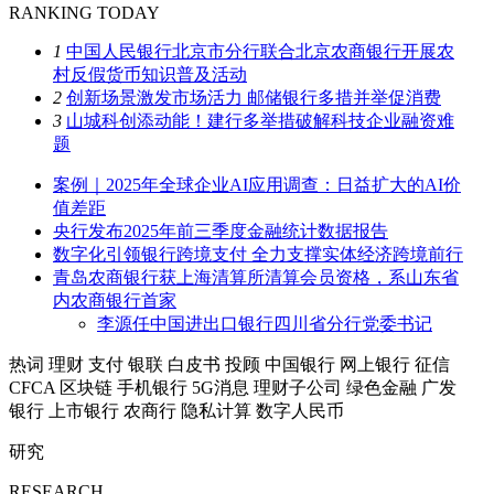
RANKING TODAY
1
中国人民银行北京市分行联合北京农商银行开展农
村反假货币知识普及活动
2
创新场景激发市场活力 邮储银行多措并举促消费
3
山城科创添动能！建行多举措破解科技企业融资难
题
案例｜2025年全球企业AI应用调查：日益扩大的AI价
值差距
央行发布2025年前三季度金融统计数据报告
数字化引领银行跨境支付 全力支撑实体经济跨境前行
青岛农商银行获上海清算所清算会员资格，系山东省
内农商银行首家
李源任中国进出口银行四川省分行党委书记
热词
理财
支付
银联
白皮书
投顾
中国银行
网上银行
征信
CFCA
区块链
手机银行
5G消息
理财子公司
绿色金融
广发
银行
上市银行
农商行
隐私计算
数字人民币
研究
RESEARCH