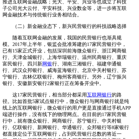
推进互联网金融战略；光大、平安、兴业等也成立了科技
子公司光大云付、平安科技、兴业数金等，进一步将互联
网金融技术与传统银行业务相结合。
（二）新金融业态下，新兴民营银行的科技战略选择
随着互联网金融的发展，我国的民营银行也渐具规
模。2017年上半年，银监会批准筹建的17家民营银行中，
已有15家正式开业，包括深圳前海微众银行、浙江网商银
行、天津金城银行、上海华瑞银行、温州民商银行、重庆
富民银行、四川新
网银
行、湖南三湘银行、福建华通银
行、武汉众邦银行、威海蓝海银行、北京中关村银行、苏
宁银行、吉林亿联银行、梅州客商银行。另外，辽宁振兴
银行、安徽新安银行2家银行正在筹备开业中。
这17家民营银行，相当部分都采用
互联网银行
的路
径。比如首批5家试点银行中，微众银行与网商银行就是纯
线上的互联网银行，微众银行的用户更是直接通过手机APP
端进行操作，没有线下的物理网点。在目前的17家民营银
行中，就有微众银行、网商银行、苏宁银行、中关村银
行、亿联银行、新网银行、华通银行、众邦银行等8家银行
都直接定位于互联网银行，占到民营银行总数的将近一