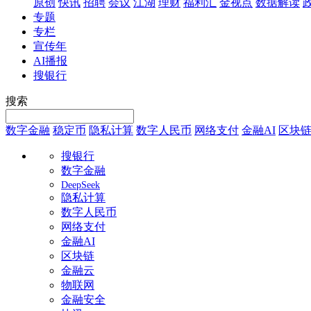
原创
快讯
招聘
会议
江湖
理财
福利汇
金视点
数据解读
专题
专栏
宣传年
AI播报
搜银行
搜索
数字金融
稳定币
隐私计算
数字人民币
网络支付
金融AI
区块
搜银行
数字金融
DeepSeek
隐私计算
数字人民币
网络支付
金融AI
区块链
金融云
物联网
金融安全