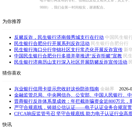
电子银行网发布的专栏、投稿以及征文相关文章，其文字、图片、视
9888），我们会第一时间核实，谢谢配合。
为你推荐
反赌反诈，民生银行济南领秀城支行在行动
中国民生银
民生银行合肥分行开展系列反诈活动
民生银行合肥分
民生银行海口分行华锦社区支行常态化开展反诈宣传
新
中国民生银行合肥分行多措并举推进“反诈拒赌”宣教
民
民生银行济南历山支行深入社区开展防赌反诈宣传活动
猜你喜欢
兴业银行信用卡提示您收好这份防诈指南
金融界
2026-0
金融监管总局、中央网信办、公安部、中国人民银行、中国
晋商银行反诈体系显成效：年拦截诈骗资金近800万元，彰显
严守合规底线，铸就公信认证——电子认证业务合规宣贯会
CFCA响应监管号召 坚守合规底线 助力电子认证行业高
快讯