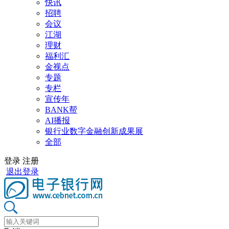
快讯
招聘
会议
江湖
理财
福利汇
金视点
专题
专栏
宣传年
BANK帮
AI播报
银行业数字金融创新成果展
全部
登录
注册
退出登录