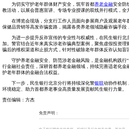
为切实守护老年群体财产安全，筑牢首都
养老金融
安全防线
教活动，以展会普惠宣讲、专场专业授课的双线并行模式，全
在博览会现场，分支行工作人员面向参展商户及观展老年
保健品营销等高发诈骗套路，揭露各类养老领域隐蔽诈骗手段
为进一步提升反诈宣传的专业性与权威性，在民生银行北
加。警官结合近年来真实涉老诈骗典型案例，聚焦虚假投资理
骗后的维权渠道和止损方式，针对性破除老年群体反诈认知盲
守护养老金融安全、防范涉老金融风险，是金融机构践行
行金融社会责任，深耕首都养老金融领域，持续完善适老化金
护老年群体的金融合法权益。
下一步，民生银行北京分行将持续深化警
银联
动协作机制
环境稳定、助力首都养老事业高质量发展贡献民生银行力量。
责任编辑：方杰
免责声明：