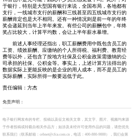
于银行，特别是大型国有银行来说，全国布局，各地都有
支行，一线城市支行的薪酬和三线甚至四五线城市支行的
薪酬肯定也是大不相同。还有一种情况则是前一年的年终
奖会递延到当年上半年来发。有些公司的薪酬包中，年终
奖占比较大，计算平均数，会让上半年薪水暴增。
前述人事经理还指出，职工薪酬费用中既包含员工的
工资、绩效薪酬、应缴纳的个人所得税、福利费、教育经
费等以外，还包含了按地方社保及公积金政策需缴纳的公
司承担的社保、公积金等。事实上，上述计算方法得出的
数据实际上更能反映的是企业的用人成本，而不是员工的
实际薪酬，实际所得一般要远低于此。
责任编辑：方杰
免责声明：
电子银行网发布的专栏、投稿以及征文相关文章，其文字、图片、视频均来源
于作者投稿或转载自相关作品方；如涉及未经许可使用作品的问题，请您优先
联系我们（联系邮箱：cebnet@cfca.com.cn，电话：400-880-9888），我们会第