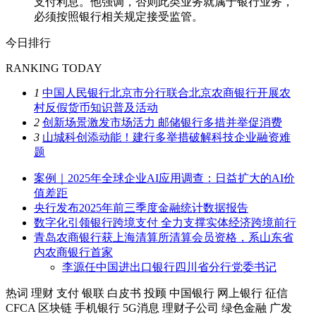
支付利息。他强调，否则此类业务就属于银行业务，
必须按照银行相关规定接受监管。
今日排行
RANKING TODAY
1
中国人民银行北京市分行联合北京农商银行开展农
村反假货币知识普及活动
2
创新场景激发市场活力 邮储银行多措并举促消费
3
山城科创添动能！建行多举措破解科技企业融资难
题
案例｜2025年全球企业AI应用调查：日益扩大的AI价
值差距
央行发布2025年前三季度金融统计数据报告
数字化引领银行跨境支付 全力支撑实体经济跨境前行
青岛农商银行获上海清算所清算会员资格，系山东省
内农商银行首家
李源任中国进出口银行四川省分行党委书记
热词
理财
支付
银联
白皮书
投顾
中国银行
网上银行
征信
CFCA
区块链
手机银行
5G消息
理财子公司
绿色金融
广发