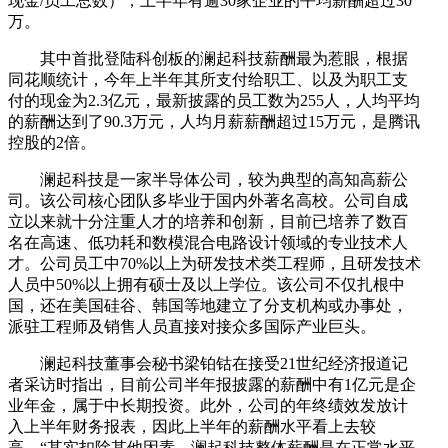
现金/员工总数），上半年有逾30家企业的平均薪酬超过30
万。
其中首批登陆科创板的澜起科技薪酬最为惹眼，根据
同花顺统计，今年上半年其所支付给职工、以及为职工支
付的现金为2.3亿元，最新披露的员工数为255人，人均平均
的薪酬达到了90.3万元，人均月薪薪酬超过15万元，是腾讯
控股的2倍。
澜起科技是一家半导体公司，较为典型的高知高薪公
司。该公司核心团队多毕业于国内外著名高校。公司自成
立以来就十分注重人才的培养和创新，目前已培养了数百
名在高速、低功耗和数模混合电路设计领域的专业技术人
才。公司员工中70%以上为研发技术类工程师，且研发技术
人员中50%以上拥有硕士及以上学位。该公司不仅扎根中
国，还在美国硅谷、韩国等地建立了分支机构或办事处，
派驻工程师及销售人员直接对接众多国际产业巨头。
澜起科技董事会秘书梁铂钴在接受21世纪经济报道记
者采访时指出，目前公司半年报披露的薪酬中有1亿元是企
业年金，属于中长期投资。此外，公司的年终绩效发放计
入上半年财务报表，因此上半年的薪酬水平看上去较
高。“其实扣除其他因素，澜起科技整体薪酬是在正常水平