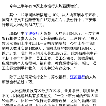
今年上半年有20家上市银行人均薪酬增长。
其中，12家同比增幅超过10%。从人均薪酬水平来看，
国有大行员工薪酬普遍在15万元左右，股份行中，平安银
行最高人均达到34.7万元。
城商行中
宁波银行
为翘楚，人均达到34.9万。不过宁波
银行相关负责人认为，实际薪酬应该低于上述数字。“总人
数其实我们上半年出现一定幅度的增加，今年上半年我们
的总人数其实是14959人，而同花顺的数据则是13684人，
以此计算，我们的人均其实是31.89万元。此外薪酬包中还
包括了去年年终奖、员工工资、员工公积金、绩效薪酬、
应缴纳的个人所得税、福利费、教育经费等等。所以，员
工实际拿到手的收入，其实并没有这么多。”
除了上述两家银行之外，苏农银行、
江苏银行
的人均
薪酬也都超过30万。
“人均薪酬并没有区分所在区域、业务条线、职务层级
不同，因此也只具有参考意义。”一位上市公司的资深人事
经理表示，比如一个银行高管和普通员工之间的薪酬相差
10倍也不是无可能，因此不少员工感觉被平均。此外，对