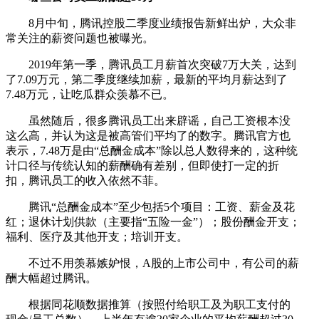
8月中旬，腾讯控股二季度业绩报告新鲜出炉，大众非
常关注的薪资问题也被曝光。
2019年第一季，腾讯员工月薪首次突破7万大关，达到
了7.09万元，第二季度继续加薪，最新的平均月薪达到了
7.48万元，让吃瓜群众羡慕不已。
虽然随后，很多腾讯员工出来辟谣，自己工资根本没
这么高，并认为这是被高管们平均了的数字。腾讯官方也
表示，7.48万是由“总酬金成本”除以总人数得来的，这种统
计口径与传统认知的薪酬确有差别，但即使打一定的折
扣，腾讯员工的收入依然不菲。
腾讯“总酬金成本”至少包括5个项目：工资、薪金及花
红；退休计划供款（主要指“五险一金”）；股份酬金开支；
福利、医疗及其他开支；培训开支。
不过不用羡慕嫉妒恨，A股的上市公司中，有公司的薪
酬大幅超过腾讯。
根据同花顺数据推算（按照付给职工及为职工支付的