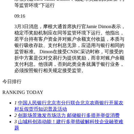
等监管环境”下运行
09:16
3月3日消息，摩根大通首席执行官Jamie Dimon表示，
稳定币奖励机制应在同等监管环境下运行。他指出，
若平台持有客户资金并对账户余额支付收益，本质与
银行吸收存款、支付利息无异，应适用与银行相同的
监管标准。 Dimon在接受CNBC采访时称，可接受的
折中方案是仅对交易行为提供奖励，而非对账户余额
支付利息。他强调，否则此类业务就属于银行业务，
必须按照银行相关规定接受监管。
今日排行
RANKING TODAY
1
中国人民银行北京市分行联合北京农商银行开展农
村反假货币知识普及活动
2
创新场景激发市场活力 邮储银行多措并举促消费
3
山城科创添动能！建行多举措破解科技企业融资难
题