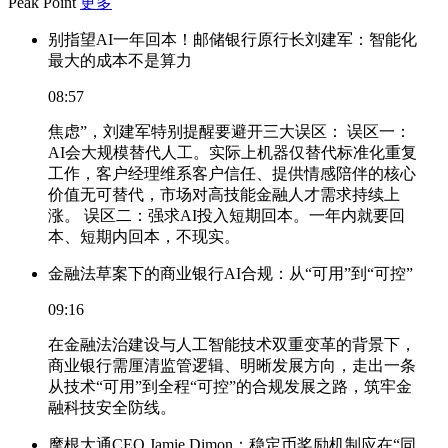
Peak Point
更多
别指望AI一年回本！邮储银行原行长刘建军：智能化
最大的成本不是算力
08:57
焦虑”，刘建军特别提醒要避开三大误区： 误区一：
AI会大规模替代人工。实际上机器仅替代标准化重复
工作，客户经理维系客户信任、提供情感陪伴的核心
价值无可替代，市场对高技能金融人才需求持续上
涨。 误区二：强求AI投入短期回本。一年内就要回
本、短期内回本，不现实。
金融法草案下的商业银行AI合规：从“可用”到“可控”
09:16
在金融法治建设与人工智能技术双重变革的背景下，
商业银行需厘清监管逻辑、明晰发展方向，走出一条
从技术“可用”到全程“可控”的合规发展之路，筑牢金
融科技安全防线。
摩根大通CEO Jamie Dimon：稳定币奖励机制应在“同