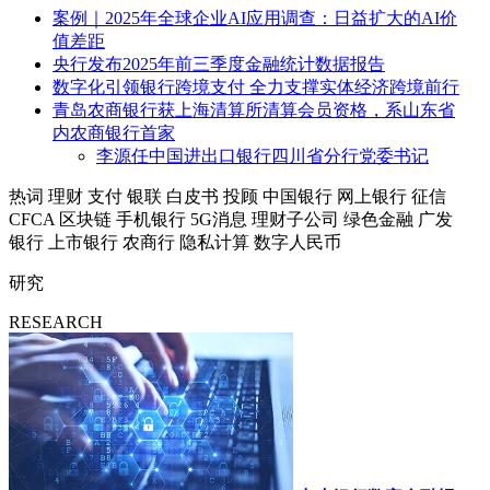
案例｜2025年全球企业AI应用调查：日益扩大的AI价
值差距
央行发布2025年前三季度金融统计数据报告
数字化引领银行跨境支付 全力支撑实体经济跨境前行
青岛农商银行获上海清算所清算会员资格，系山东省
内农商银行首家
李源任中国进出口银行四川省分行党委书记
热词
理财
支付
银联
白皮书
投顾
中国银行
网上银行
征信
CFCA
区块链
手机银行
5G消息
理财子公司
绿色金融
广发
银行
上市银行
农商行
隐私计算
数字人民币
研究
RESEARCH