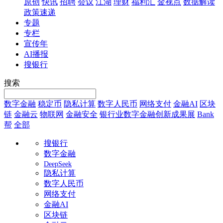
原创
快讯
招聘
会议
江湖
理财
福利汇
金视点
数据解读
政策速递
专题
专栏
宣传年
AI播报
搜银行
搜索
数字金融
稳定币
隐私计算
数字人民币
网络支付
金融AI
区块
链
金融云
物联网
金融安全
银行业数字金融创新成果展
Bank
帮
全部
搜银行
数字金融
DeepSeek
隐私计算
数字人民币
网络支付
金融AI
区块链