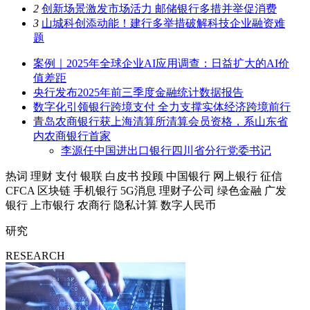
2
创新场景激发市场活力 邮储银行多措并举促消费
3
山城科创添动能！建行多举措破解科技企业融资难
题
案例｜2025年全球企业AI应用调查：日益扩大的AI价
值差距
央行发布2025年前三季度金融统计数据报告
数字化引领银行跨境支付 全力支撑实体经济跨境前行
青岛农商银行获上海清算所清算会员资格，系山东省
内农商银行首家
李源任中国进出口银行四川省分行党委书记
热词
理财
支付
银联
白皮书
投顾
中国银行
网上银行
征信
CFCA
区块链
手机银行
5G消息
理财子公司
绿色金融
广发
银行
上市银行
农商行
隐私计算
数字人民币
研究
RESEARCH