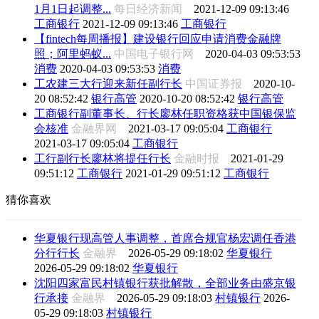
1月1日起调整...
每日经济新闻
2021-12-09 09:13:46
工商银行
2021-12-09 09:13:46
工商银行
【fintech每周播报】建设银行回应申请消费金融牌
照；阿里蚂蚁...
中国电子银行网
2020-04-03 09:53:53
消费
2020-04-03 09:53:53
消费
工农建三大行迎来新任副行长
中国证券报
2020-10-
20 08:52:42
银行高管
2020-10-20 08:52:42
银行高管
工商银行副董事长、行长廖林任职资格获中国银保监
会核准
金融界网
2021-03-17 09:05:04
工商银行
2021-03-17 09:05:04
工商银行
工行副行长廖林将提任行长
金融时报
2021-01-29
09:51:12
工商银行
2021-01-29 09:51:12
工商银行
猜你喜欢
华夏银行现高管人事调整，首席合规官杨宏调任香港
分行行长
金融界
2026-05-29 09:18:02
华夏银行
2026-05-29 09:18:02
华夏银行
沈阳四家富民村镇银行获批解散，全部业务由盛京银
行承接
金融界
2026-05-29 09:18:03
村镇银行
2026-
05-29 09:18:03
村镇银行