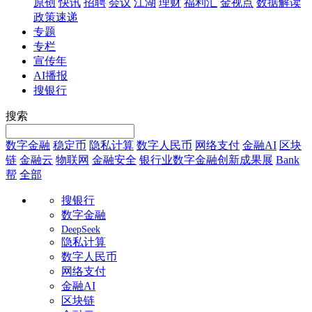
原创
快讯
招聘
会议
江湖
理财
福利汇
金视点
数据解读
政策速递
专题
专栏
宣传年
AI播报
搜银行
搜索
数字金融
稳定币
隐私计算
数字人民币
网络支付
金融AI
区块
链
金融云
物联网
金融安全
银行业数字金融创新成果展
Bank
帮
全部
搜银行
数字金融
DeepSeek
隐私计算
数字人民币
网络支付
金融AI
区块链