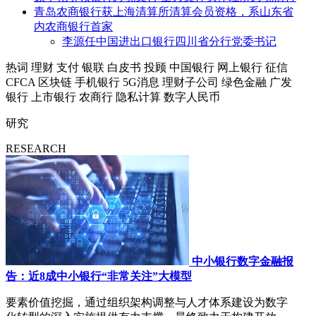
青岛农商银行获上海清算所清算会员资格，系山东省
内农商银行首家
李源任中国进出口银行四川省分行党委书记
热词
理财
支付
银联
白皮书
投顾
中国银行
网上银行
征信
CFCA
区块链
手机银行
5G消息
理财子公司
绿色金融
广发
银行
上市银行
农商行
隐私计算
数字人民币
研究
RESEARCH
中小银行数字金融报
告：近8成中小银行“非常关注”大模型
要素价值挖掘，通过组织架构调整与人才体系建设为数字