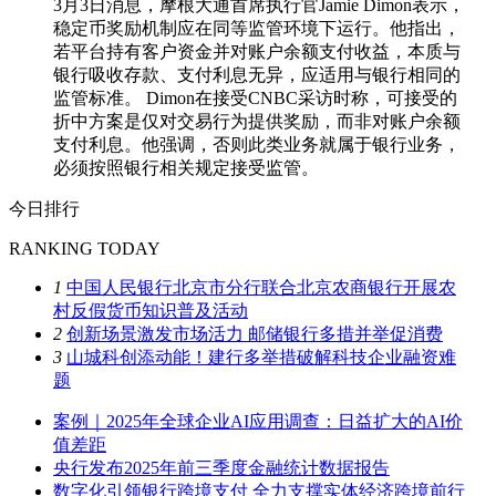
3月3日消息，摩根大通首席执行官Jamie Dimon表示，
稳定币奖励机制应在同等监管环境下运行。他指出，
若平台持有客户资金并对账户余额支付收益，本质与
银行吸收存款、支付利息无异，应适用与银行相同的
监管标准。 Dimon在接受CNBC采访时称，可接受的
折中方案是仅对交易行为提供奖励，而非对账户余额
支付利息。他强调，否则此类业务就属于银行业务，
必须按照银行相关规定接受监管。
今日排行
RANKING TODAY
1
中国人民银行北京市分行联合北京农商银行开展农
村反假货币知识普及活动
2
创新场景激发市场活力 邮储银行多措并举促消费
3
山城科创添动能！建行多举措破解科技企业融资难
题
案例｜2025年全球企业AI应用调查：日益扩大的AI价
值差距
央行发布2025年前三季度金融统计数据报告
数字化引领银行跨境支付 全力支撑实体经济跨境前行