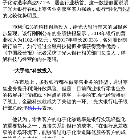
子化渗透率高达97.2%，居全行业榜首。这一数据侧面说明
了光大银行在线上零售业务获客实力强劲，银行“轻化”转型
的比较优势明显。
净利润2%的科技创新投入，给光大银行带来的回报逐
步显现。该行刚刚公布的业绩快报显示，2018年银行的营
业收入为1102.44亿元，较2017年增长20.03%，名列股份制
银行前三。如何通过金融科技提振业绩获得竞争优势，
《中国经营报》记者采访了光大银行相关部门负责人，详
解科技与经营的内在逻辑。
“大手笔”科技投入
“在市场上，多数银行都在做零售业务的转型，通过零
售业务提升利润分散风险。但是，目前商业银行零售业务
的拓展并非传统线下网点的揽客，主要的市场已经转换到
了线上，金融科技就成为了关键的一环。”光大银行电子银
行部总经理
杨兵兵
表示。
他认为，零售客户的电子化渗透率是银行实现轻型化
的重要指标之一，直接关系到银行的成本。“在银行息差收
窄的市场环境下，能够通过电子化渠道降低服务客户的成