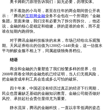
奥卡姆剃刀原理告诉我们：如无必要，勿增实体。
并不着急的小马哥，甚至在往年的两会期间曾公开表
示：「腾讯的
互联网金融
业务不会包在一个所谓的『金融
集团』里面来做，我们没有必要为了拆分而拆分。」他还
说，金融的核心是稳定和稳健，拼的是谁的命长，而不是
谁在短期内跑得快。
对于腾讯金融科技板块的未来，市场已经给出乐观预
期。天风证券给出的估值为1200亿~1440美金，这一估值水
平与蚂蚁金服不相上下，同属超级独角兽档位。
结语
商业和金融的力量塑造了我们纷繁多样的世界，但
2008年席卷全球的金融危机已经证明，当人们无视风险，
把金融变成牟利工具会造成多么可怕的破坏。
四十年来，中国还没有经历过真正的经济下行周期，
民众也普遍缺乏基础的金融知识教育。金融公司能否做好
风控、承担起社会责任显得尤为重要。
静水流深，腾讯的金融科技，一直以非常低调的姿态