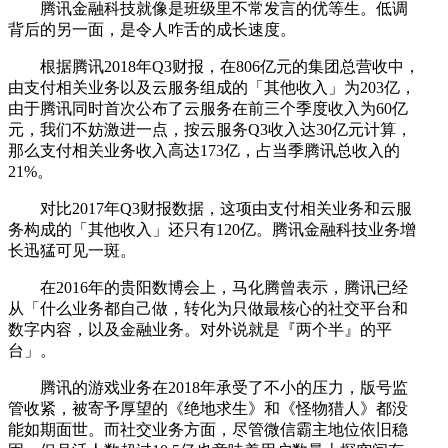
腾讯金融科技就像是班级里不常发言的优等生。低调
背后的另一面，是令人咋舌的成长速度。
根据腾讯2018年Q3财报，在806亿元的集团总营收中，
由支付相关业务以及云服务组成的「其他收入」为203亿，
由于腾讯同时首次公布了云服务在前三个季度收入为60亿
元，我们不妨激进一点，按云服务Q3收入达30亿元计算，
那么支付相关业务收入高达173亿，占当季腾讯总收入的
21%。
对比2017年Q3财报数据，这项由支付相关业务和云服
务构成的「其他收入」还只有120亿。腾讯金融科技业务增
长迅猛可见一斑。
在2016年的贵阳数博会上，马化腾曾表示，腾讯已经
从「什么业务都自己做，转化为只做最核心的社交平台和
数字内容，以及金融业务。对外说就是『两个半』的平
台」。
腾讯的游戏业务在2018年承受了不小的压力，版号监
管收紧，被寄予厚望的《绝地求生》和《怪物猎人》都没
能如期面世。而社交业务方面，尽管微信霸主地位依旧稳