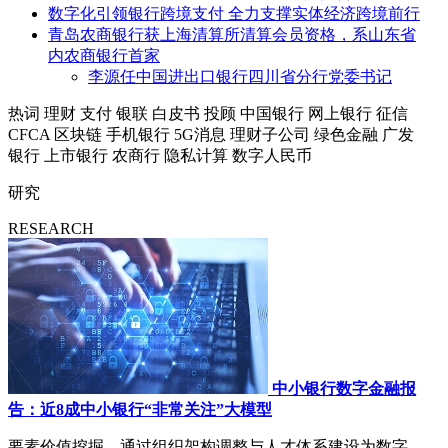
数字化引领银行跨境支付 全力支撑实体经济跨境前行
青岛农商银行获上海清算所清算会员资格，系山东省
内农商银行首家
李源任中国进出口银行四川省分行党委书记
热词
理财
支付
银联
白皮书
投顾
中国银行
网上银行
征信
CFCA
区块链
手机银行
5G消息
理财子公司
绿色金融
广发
银行
上市银行
农商行
隐私计算
数字人民币
研究
RESEARCH
中小银行数字金融报
告：近8成中小银行“非常关注”大模型
要素价值挖掘，通过组织架构调整与人才体系建设为数字