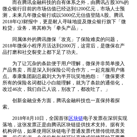
而在腾讯金融科技的自有体系之外，由腾讯占股30%的
微众银行目前的市场估值已经达到1200亿元，市场人士预
测，未来几年微众银行或以5000亿元估值登陆A股。腾讯
2018年Q3财报中，更是耐人寻味地提及微众银行旗下「微
粒贷」业务，将其称为「拳头产品」。
同属体外的腾讯微保「攻克」了保险难卖的问题，
2018年微保小程序月活达到2000万，这背后，是微保在产
品打磨和社交裂变上都下足了功夫。
为了让冗杂的条款便于用户理解，微保并非简单接入
产品售卖，而是深入到保险公司合作方，一起克服用户痛
点。泰康集团副总裁刘大为半开玩笑地抱怨：「微保要求
所有的保险名词都让小白能理解，就为了条款的通俗化，
改过46次，我们自己人说，别改了，都改吐了。」
创新金融业务方面，腾讯金融科技也一直保持着探
索。
2018年8月10日，全国首张
区块链
电子发票在深圳实现
落地，这张发票正是由腾讯区块链提供技术支持。据有关
机构评估，如果使用区块链电子普通发票代替传统纸质发