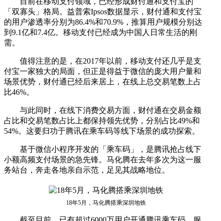
目前在移动支付领域，已经形成财付通和支付宝的
「双寡头」格局。益普索Ipsos数据显示，财付通和支付宝
的用户渗透率分别为86.4%和70.9%，推算用户规模分别达
到9.1亿和7.4亿。移动支付已经成为中国人日常生活的刚
需。
值得注意的是，在2017年以前，移动支付还几乎是支
付宝一家独大的局面，但正是得益于微信的庞大用户量和
场景优势，财付通已经后来居上，在线上总交易笔数上占
比46%。
与此同时，在线下消费交易方面，财付通在交易金额
占比和交易笔数占比上都保持领先优势，分别占比49%和
54%。这要归功于腾讯在乘车码等线下场景的成功探索。
基于微信小程序开发的「乘车码」，是腾讯抢占线下
小额高频支付场景的急先锋。马化腾在去年多次为这一服
务站台，奔走各地亲自示范，足见其战略地位。
18年5月，马化腾搭乘深圳地铁
截至目前，已有超过6000万用户开通腾讯乘车码，服