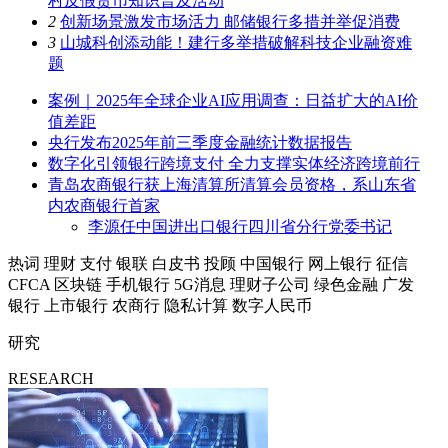
村反假货币知识普及活动
2
创新场景激发市场活力 邮储银行多措并举促消费
3
山城科创添动能！建行多举措破解科技企业融资难
题
案例｜2025年全球企业AI应用调查：日益扩大的AI价
值差距
央行发布2025年前三季度金融统计数据报告
数字化引领银行跨境支付 全力支撑实体经济跨境前行
青岛农商银行获上海清算所清算会员资格，系山东省
内农商银行首家
李源任中国进出口银行四川省分行党委书记
热词
理财
支付
银联
白皮书
投顾
中国银行
网上银行
征信
CFCA
区块链
手机银行
5G消息
理财子公司
绿色金融
广发
银行
上市银行
农商行
隐私计算
数字人民币
研究
RESEARCH