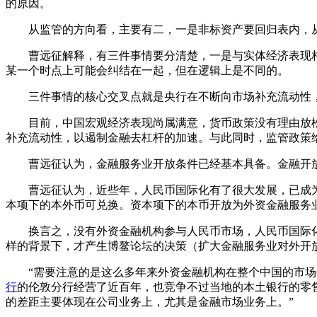
的原因。
从监管的方向看，主要有二，一是非标资产要回归表内，从资
曹远征解释，有三件事情要分清楚，一是与实体经济表现相
某一个时点上可能会纠结在一起，但在逻辑上是不同的。
三件事情的核心交叉点就是央行在不断向市场补充流动性，
目前，中国宏观经济表现尚属满意，货币政策没有理由放松
补充流动性，以遏制金融去杠杆的加速。与此同时，监管政策
曹远征认为，金融服务业开放条件已经基本具备。金融开放
曹远征认为，近些年，人民币国际化有了很大发展，已成为
本项下的本外币可兑换。资本项下的本币开放为外资金融服务
换言之，没有外资金融机构参与人民币市场，人民币国际化
样的背景下，才产生博鳌论坛的决策（扩大金融服务业对外开
“需要注意的是这么多年来外资金融机构在整个中国的市场份
行
的伦敦分行经营了近百年，也竞争不过当地的本土银行的零
的差距主要体现在公司业务上，尤其是金融市场业务上。”