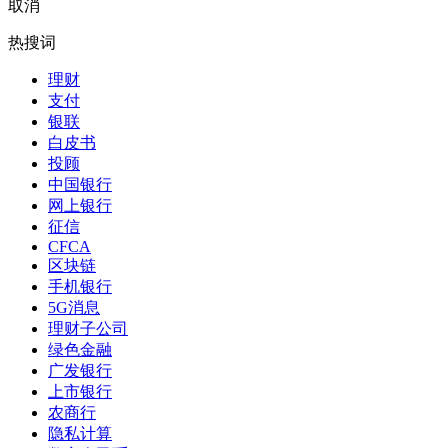
取消
热搜词
理财
支付
银联
白皮书
投顾
中国银行
网上银行
征信
CFCA
区块链
手机银行
5G消息
理财子公司
绿色金融
广发银行
上市银行
农商行
隐私计算