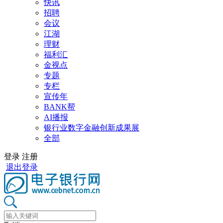
快讯
招聘
会议
江湖
理财
福利汇
金视点
专题
专栏
宣传年
BANK帮
AI播报
银行业数字金融创新成果展
全部
登录
注册
退出登录