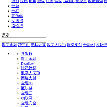
原创
快讯
招聘
会议
江湖
理财
福利汇
金视点
数据解读
专题
专栏
宣传年
AI播报
搜银行
搜索
数字金融
稳定币
隐私计算
数字人民币
网络支付
金融AI
区块
搜银行
数字金融
DeepSeek
隐私计算
数字人民币
网络支付
金融AI
区块链
金融云
物联网
金融安全