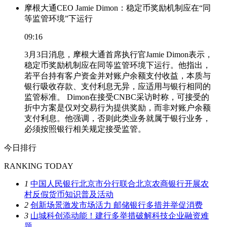
摩根大通CEO Jamie Dimon：稳定币奖励机制应在“同
等监管环境”下运行
09:16
3月3日消息，摩根大通首席执行官Jamie Dimon表示，
稳定币奖励机制应在同等监管环境下运行。他指出，
若平台持有客户资金并对账户余额支付收益，本质与
银行吸收存款、支付利息无异，应适用与银行相同的
监管标准。 Dimon在接受CNBC采访时称，可接受的
折中方案是仅对交易行为提供奖励，而非对账户余额
支付利息。他强调，否则此类业务就属于银行业务，
必须按照银行相关规定接受监管。
今日排行
RANKING TODAY
1
中国人民银行北京市分行联合北京农商银行开展农
村反假货币知识普及活动
2
创新场景激发市场活力 邮储银行多措并举促消费
3
山城科创添动能！建行多举措破解科技企业融资难
题