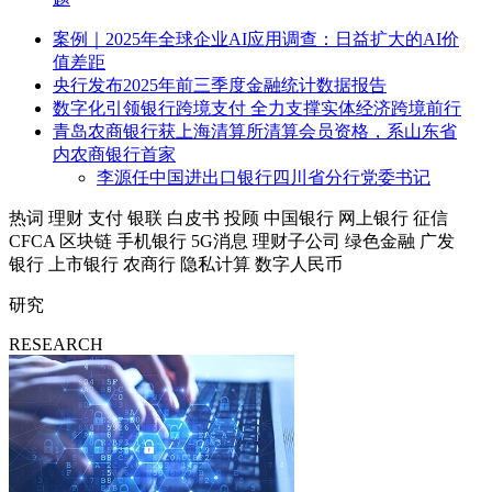
案例｜2025年全球企业AI应用调查：日益扩大的AI价
值差距
央行发布2025年前三季度金融统计数据报告
数字化引领银行跨境支付 全力支撑实体经济跨境前行
青岛农商银行获上海清算所清算会员资格，系山东省
内农商银行首家
李源任中国进出口银行四川省分行党委书记
热词
理财
支付
银联
白皮书
投顾
中国银行
网上银行
征信
CFCA
区块链
手机银行
5G消息
理财子公司
绿色金融
广发
银行
上市银行
农商行
隐私计算
数字人民币
研究
RESEARCH