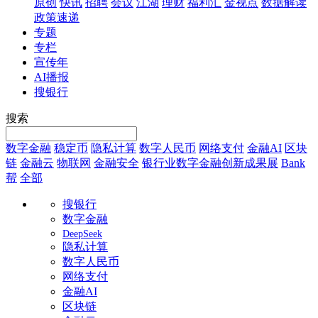
原创
快讯
招聘
会议
江湖
理财
福利汇
金视点
数据解读
政策速递
专题
专栏
宣传年
AI播报
搜银行
搜索
数字金融
稳定币
隐私计算
数字人民币
网络支付
金融AI
区块
链
金融云
物联网
金融安全
银行业数字金融创新成果展
Bank
帮
全部
搜银行
数字金融
DeepSeek
隐私计算
数字人民币
网络支付
金融AI
区块链