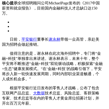
核心提示
全球招聘顾问公司MichaelPage发布的《2017中国
薪资和就业报告》，目前国内金融科技人才总缺口达150
万。
日前，
平安银行
董事长
谢永林
带领一众高管，亲赴美
国为招聘会做起推销。
值得注意的是，谢永林在此次海外招聘中，专门将“金
融+科技”单独拿出来讲述。谢永林表示，未来十年，整个
平安将不断推进“金融+科技”双轮驱动战略，积极探索“金融
+生态”健康发展模式。“在‘金融+科技’的战略引领下，平安
将步入新一轮快速发展周期，同时内部职业渠道畅通，个
人成长机会多。”
根据平安银行近日发布的零售人才战略，公布了包含
互联网产品总监、
大数据
技术总监、风险总监、客群策略
专家、技术总监等在内的零售人才黄金席位招募计划，并
开出百万元年薪。