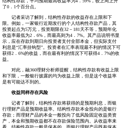
结构性存款，平均预期最高收益率为4．59%，较上周上升
了0．1个百分点。
记者采访了解到，结构性存款的收益存在上限和下
限。例如，一家银行近期发行的个人结构性存款产品，其
投资起点为5万元，投资期限在32－181天不等，预期年化
收益率最低为2．6%，而最高则为4．7%。其产品说明书显
示，应在存款到期日向投资者支付全部本金，但实际支付
利息是“汇率挂钩型”。投资者在汇率表现最不利的情况下可
获得2．6%的收益，而在最有利的情况下可获得4．7%的收
益。
对此，融360理财分析师提醒，结构性存款有收益上限
和下限，一般银行披露的均为收益上限，但是这个收益率
是有可能达不到的。
收益同样存在风险
记者了解到，结构性存款将获得的是预期利息，而银
行理财产品是预期收益率。结构性存款本金投向的是银行
存款；而理财产品的本金一般投向了低风险固定收益类资
产，本金和预期收益都不在存款保险范围内。从收益率来
看，结构性存款一般是保本的，而银行理财产品既有保本