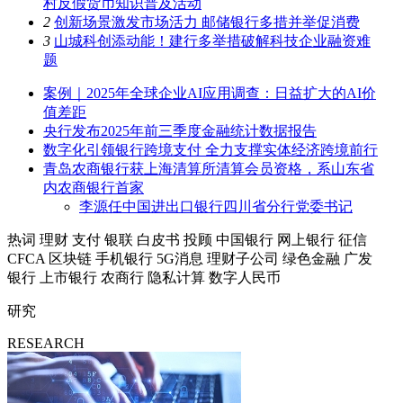
村反假货币知识普及活动
2
创新场景激发市场活力 邮储银行多措并举促消费
3
山城科创添动能！建行多举措破解科技企业融资难
题
案例｜2025年全球企业AI应用调查：日益扩大的AI价
值差距
央行发布2025年前三季度金融统计数据报告
数字化引领银行跨境支付 全力支撑实体经济跨境前行
青岛农商银行获上海清算所清算会员资格，系山东省
内农商银行首家
李源任中国进出口银行四川省分行党委书记
热词
理财
支付
银联
白皮书
投顾
中国银行
网上银行
征信
CFCA
区块链
手机银行
5G消息
理财子公司
绿色金融
广发
银行
上市银行
农商行
隐私计算
数字人民币
研究
RESEARCH