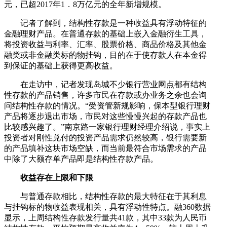
元，已超2017年1．8万亿元的全年新增规模。
记者了解到，结构性存款是一种收益具有浮动特征的
金融理财产品。在普通存款的基础上嵌入金融衍生工具，
将投资收益与利率、汇率、股票价格、商品价格及其他金
融类或非金融类标的物挂钩，目的在于使存款人在本金得
到保证的基础上获得更高收益。
在走访中，记者发现岛城不少银行营业网点都有结构
性存款的产品销售，许多市民在存款或办业务之余也会询
问结构性存款的情况。“受资管新规影响，保本型银行理财
产品将逐步退出市场，市民对这些慢慢兴起的存款产品也
比较感兴趣了。”南京路一家银行理财经理介绍说，事实上
投资者对刚性兑付的投资产品需求仍然较高，银行需要新
的产品填补这块市场空缺，而当前最符合市场需求的产品
中除了大额存单产品即是结构性存款产品。
收益存在上限和下限
与普通存款相比，结构性存款的最大特征在于其利息
与挂钩标的物收益表现相关，具有浮动性特点。融360数据
显示，上周结构性存款发行量共41款，其中33款为人民币