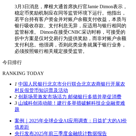
3月3日消息，摩根大通首席执行官Jamie Dimon表示，
稳定币奖励机制应在同等监管环境下运行。他指出，
若平台持有客户资金并对账户余额支付收益，本质与
银行吸收存款、支付利息无异，应适用与银行相同的
监管标准。 Dimon在接受CNBC采访时称，可接受的
折中方案是仅对交易行为提供奖励，而非对账户余额
支付利息。他强调，否则此类业务就属于银行业务，
必须按照银行相关规定接受监管。
今日排行
RANKING TODAY
1
中国人民银行北京市分行联合北京农商银行开展农
村反假货币知识普及活动
2
创新场景激发市场活力 邮储银行多措并举促消费
3
山城科创添动能！建行多举措破解科技企业融资难
题
案例｜2025年全球企业AI应用调查：日益扩大的AI价
值差距
央行发布2025年前三季度金融统计数据报告