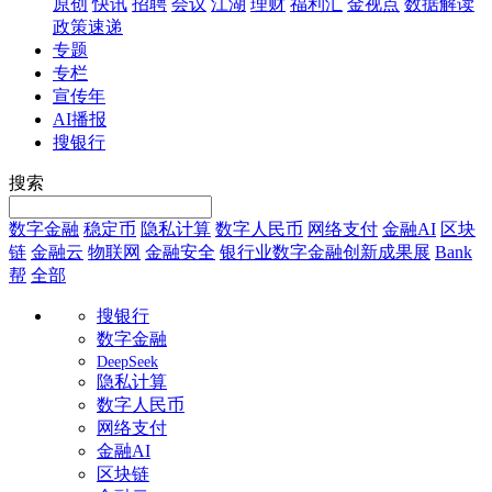
原创
快讯
招聘
会议
江湖
理财
福利汇
金视点
数据解读
政策速递
专题
专栏
宣传年
AI播报
搜银行
搜索
数字金融
稳定币
隐私计算
数字人民币
网络支付
金融AI
区块
链
金融云
物联网
金融安全
银行业数字金融创新成果展
Bank
帮
全部
搜银行
数字金融
DeepSeek
隐私计算
数字人民币
网络支付
金融AI
区块链