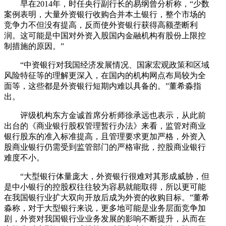
早在2014年，时任央行副行长的易纲曾分析称，“少数
案例表明，大量外资银行收购合并本土银行，整个市场的
竞争力不但没有提高，反而使外资银行获得高额垄断利
润。这可能是中国对外资入股国内金融机构有股份上限控
制措施的原因。”
“中资银行对我国经济发展情况、国家宏观政策和区域
风险特征等的理解更深入，在国内的机构网点布局较为全
面等，这些都是外资银行短期内难以具备的。”董希淼指
出。
评级机构东方金诚首席分析师徐承远也表示，从此前
出台的《商业银行股权管理暂行办法》来看，监管对商业
银行股东的准入标准提高，且管理要求更加严格，外资入
股商业银行仍需受到监管部门的严格审批，控股商业银行
难度不小。
“大型银行体量庞大，外资银行很难对其形成威胁，但
是中小银行的控股权往往较为容易就能取得，所以更可能
在我国银行业扩大双向开放后成为外资的收购目标。”董希
淼称，对于大型银行来说，更多地可能是业务层面竞争加
剧，外资对我国银行业业务发展的影响不断提升，从而在