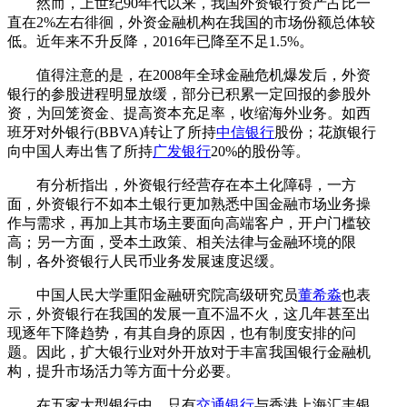
然而，上世纪90年代以来，我国外资银行资产占比一
直在2%左右徘徊，外资金融机构在我国的市场份额总体较
低。近年来不升反降，2016年已降至不足1.5%。
值得注意的是，在2008年全球金融危机爆发后，外资
银行的参股进程明显放缓，部分已积累一定回报的参股外
资，为回笼资金、提高资本充足率，收缩海外业务。如西
班牙对外银行(BBVA)转让了所持
中信银行
股份；花旗银行
向中国人寿出售了所持
广发银行
20%的股份等。
有分析指出，外资银行经营存在本土化障碍，一方
面，外资银行不如本土银行更加熟悉中国金融市场业务操
作与需求，再加上其市场主要面向高端客户，开户门槛较
高；另一方面，受本土政策、相关法律与金融环境的限
制，各外资银行人民币业务发展速度迟缓。
中国人民大学重阳金融研究院高级研究员
董希淼
也表
示，外资银行在我国的发展一直不温不火，这几年甚至出
现逐年下降趋势，有其自身的原因，也有制度安排的问
题。因此，扩大银行业对外开放对于丰富我国银行金融机
构，提升市场活力等方面十分必要。
在五家大型银行中，只有
交通银行
与香港上海汇丰银