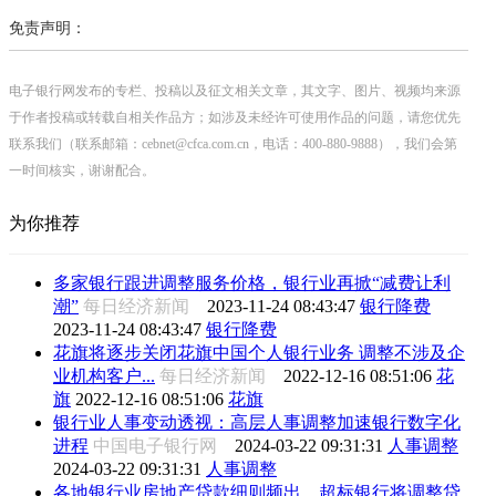
免责声明：
电子银行网发布的专栏、投稿以及征文相关文章，其文字、图片、视频均来源
于作者投稿或转载自相关作品方；如涉及未经许可使用作品的问题，请您优先
联系我们（联系邮箱：cebnet@cfca.com.cn，电话：400-880-9888），我们会第
一时间核实，谢谢配合。
为你推荐
多家银行跟进调整服务价格，银行业再掀“减费让利
潮”
每日经济新闻
2023-11-24 08:43:47
银行降费
2023-11-24 08:43:47
银行降费
花旗将逐步关闭花旗中国个人银行业务 调整不涉及企
业机构客户...
每日经济新闻
2022-12-16 08:51:06
花
旗
2022-12-16 08:51:06
花旗
银行业人事变动透视：高层人事调整加速银行数字化
进程
中国电子银行网
2024-03-22 09:31:31
人事调整
2024-03-22 09:31:31
人事调整
各地银行业房地产贷款细则频出，超标银行将调整贷