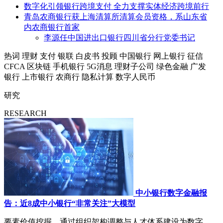
数字化引领银行跨境支付 全力支撑实体经济跨境前行
青岛农商银行获上海清算所清算会员资格，系山东省
内农商银行首家
李源任中国进出口银行四川省分行党委书记
热词
理财
支付
银联
白皮书
投顾
中国银行
网上银行
征信
CFCA
区块链
手机银行
5G消息
理财子公司
绿色金融
广发
银行
上市银行
农商行
隐私计算
数字人民币
研究
RESEARCH
中小银行数字金融报
告：近8成中小银行“非常关注”大模型
要素价值挖掘，通过组织架构调整与人才体系建设为数字