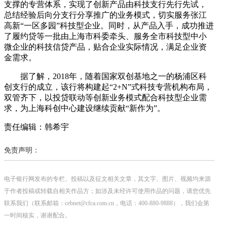
支撑的专营体系，实现了创新产品由科技支行先行先试，
总结经验后向分支行分享推广的业务模式，切实服务张江
高新“一区多园”科技型企业。同时，从产品入手，成功推进
了履约贷等一批由上海市科委牵头、服务全市科技型中小
微企业的科技信贷产品，贴合企业实际情况，满足企业资
金需求。
据了解，2018年，随着国家双创基地之一的杨浦区科
创支行的成立，该行将构建起“2+N”式科技专营机构布局，
双管齐下，以投贷联动等创新业务模式配合科技型企业需
求，为上海科创中心建设继续贡献“新作为”。
责任编辑：韩希宇
免责声明：
电子银行网发布的专栏、投稿以及征文相关文章，其文字、图片、视频均来源
于作者投稿或转载自相关作品方；如涉及未经许可使用作品的问题，请您优先
联系我们（联系邮箱：cebnet@cfca.com.cn，电话：400-880-9888），我们会第
一时间核实，谢谢配合。