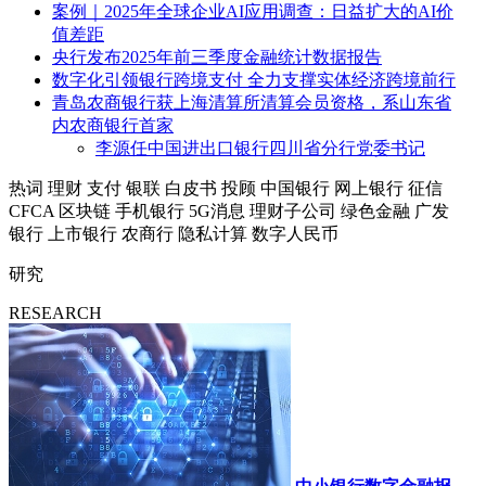
案例｜2025年全球企业AI应用调查：日益扩大的AI价
值差距
央行发布2025年前三季度金融统计数据报告
数字化引领银行跨境支付 全力支撑实体经济跨境前行
青岛农商银行获上海清算所清算会员资格，系山东省
内农商银行首家
李源任中国进出口银行四川省分行党委书记
热词
理财
支付
银联
白皮书
投顾
中国银行
网上银行
征信
CFCA
区块链
手机银行
5G消息
理财子公司
绿色金融
广发
银行
上市银行
农商行
隐私计算
数字人民币
研究
RESEARCH