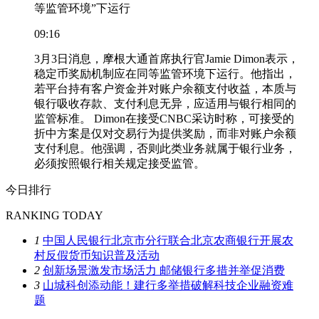
等监管环境”下运行
09:16
3月3日消息，摩根大通首席执行官Jamie Dimon表示，
稳定币奖励机制应在同等监管环境下运行。他指出，
若平台持有客户资金并对账户余额支付收益，本质与
银行吸收存款、支付利息无异，应适用与银行相同的
监管标准。 Dimon在接受CNBC采访时称，可接受的
折中方案是仅对交易行为提供奖励，而非对账户余额
支付利息。他强调，否则此类业务就属于银行业务，
必须按照银行相关规定接受监管。
今日排行
RANKING TODAY
1
中国人民银行北京市分行联合北京农商银行开展农
村反假货币知识普及活动
2
创新场景激发市场活力 邮储银行多措并举促消费
3
山城科创添动能！建行多举措破解科技企业融资难
题