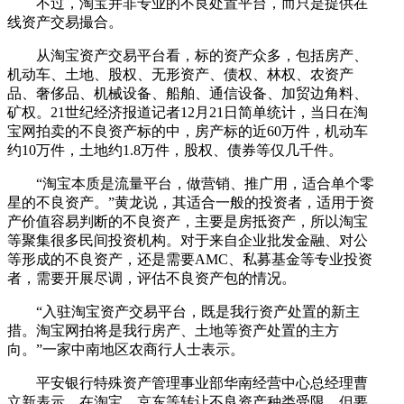
不过，淘宝并非专业的不良处置平台，而只是提供在
线资产交易撮合。
从淘宝资产交易平台看，标的资产众多，包括房产、
机动车、土地、股权、无形资产、债权、林权、农资产
品、奢侈品、机械设备、船舶、通信设备、加贸边角料、
矿权。21世纪经济报道记者12月21日简单统计，当日在淘
宝网拍卖的不良资产标的中，房产标的近60万件，机动车
约10万件，土地约1.8万件，股权、债券等仅几千件。
“淘宝本质是流量平台，做营销、推广用，适合单个零
星的不良资产。”黄龙说，其适合一般的投资者，适用于资
产价值容易判断的不良资产，主要是房抵资产，所以淘宝
等聚集很多民间投资机构。对于来自企业批发金融、对公
等形成的不良资产，还是需要AMC、私募基金等专业投资
者，需要开展尽调，评估不良资产包的情况。
“入驻淘宝资产交易平台，既是我行资产处置的新主
措。淘宝网拍将是我行房产、土地等资产处置的主方
向。”一家中南地区农商行人士表示。
平安银行特殊资产管理事业部华南经营中心总经理曹
立新表示，在淘宝、京东等转让不良资产种类受限，但要