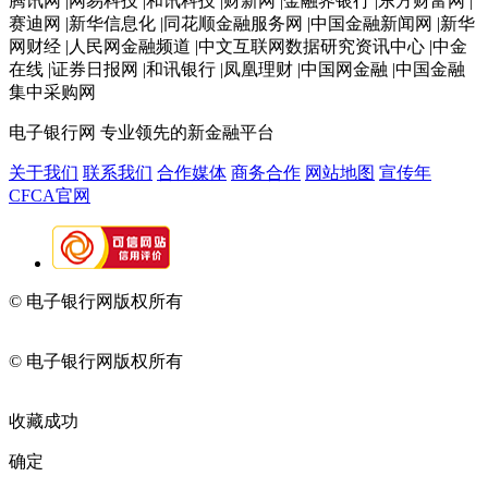
腾讯网 |网易科技 |和讯科技 |财新网 |金融界银行 |东方财富网 |
赛迪网 |新华信息化 |同花顺金融服务网 |中国金融新闻网 |新华
网财经 |人民网金融频道 |中文互联网数据研究资讯中心 |中金
在线 |证券日报网 |和讯银行 |凤凰理财 |中国网金融 |中国金融
集中采购网
电子银行网
专业领先的新金融平台
关于我们
联系我们
合作媒体
商务合作
网站地图
宣传年
CFCA官网
© 电子银行网版权所有
京ICP备05045998号-2
京公网安备
11010202009082
© 电子银行网版权所有
京ICP备05045998号-2
京公网安备
11010202009082
收藏成功
确定