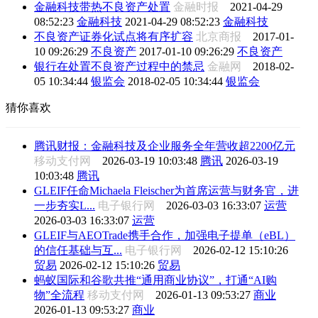
金融科技带热不良资产处置
金融时报
2021-04-29
08:52:23
金融科技
2021-04-29 08:52:23
金融科技
不良资产证券化试点将有序扩容
北京商报
2017-01-
10 09:26:29
不良资产
2017-01-10 09:26:29
不良资产
银行在处置不良资产过程中的禁忌
金融网
2018-02-
05 10:34:44
银监会
2018-02-05 10:34:44
银监会
猜你喜欢
腾讯财报：金融科技及企业服务全年营收超2200亿元
移动支付网
2026-03-19 10:03:48
腾讯
2026-03-19
10:03:48
腾讯
GLEIF任命Michaela Fleischer为首席运营与财务官，进
一步夯实L...
电子银行网
2026-03-03 16:33:07
运营
2026-03-03 16:33:07
运营
GLEIF与AEOTrade携手合作，加强电子提单（eBL）
的信任基础与互...
电子银行网
2026-02-12 15:10:26
贸易
2026-02-12 15:10:26
贸易
蚂蚁国际和谷歌共推“通用商业协议”，打通“AI购
物”全流程
移动支付网
2026-01-13 09:53:27
商业
2026-01-13 09:53:27
商业