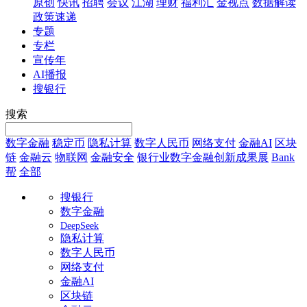
原创
快讯
招聘
会议
江湖
理财
福利汇
金视点
数据解读
政策速递
专题
专栏
宣传年
AI播报
搜银行
搜索
数字金融
稳定币
隐私计算
数字人民币
网络支付
金融AI
区块
链
金融云
物联网
金融安全
银行业数字金融创新成果展
Bank
帮
全部
搜银行
数字金融
DeepSeek
隐私计算
数字人民币
网络支付
金融AI
区块链