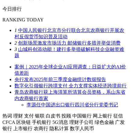
今日排行
RANKING TODAY
1
中国人民银行北京市分行联合北京农商银行开展农
村反假货币知识普及活动
2
创新场景激发市场活力 邮储银行多措并举促消费
3
山城科创添动能！建行多举措破解科技企业融资难
题
案例｜2025年全球企业AI应用调查：日益扩大的AI价
值差距
央行发布2025年前三季度金融统计数据报告
数字化引领银行跨境支付 全力支撑实体经济跨境前行
青岛农商银行获上海清算所清算会员资格，系山东省
内农商银行首家
李源任中国进出口银行四川省分行党委书记
热词
理财
支付
银联
白皮书
投顾
中国银行
网上银行
征信
CFCA
区块链
手机银行
5G消息
理财子公司
绿色金融
广发
银行
上市银行
农商行
隐私计算
数字人民币