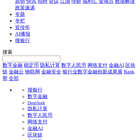
原创
快讯
招聘
会议
江湖
理财
福利汇
金视点
数据解读
政策速递
专题
专栏
宣传年
AI播报
搜银行
搜索
数字金融
稳定币
隐私计算
数字人民币
网络支付
金融AI
区块
链
金融云
物联网
金融安全
银行业数字金融创新成果展
Bank
帮
全部
搜银行
数字金融
DeepSeek
隐私计算
数字人民币
网络支付
金融AI
区块链