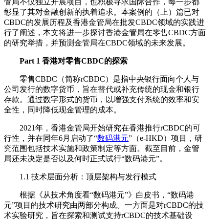
管局不仅独立开展项目，也积极寻求国际合作，每一步都
彰显了其对金融创新的执着追求。本案例的（上）篇已对
CBDC的发展历程及香港金管局在批发CBDC领域的实践进
行了阐述，本文将进一步探讨香港金管局在零售CBDC方面
的研究举措，并预测金管局在CBDC领域的未来发展。
Part 1 香港对零售CBDC的探索
零售CBDC（简称rCBDC）是指中央银行面向个人与
公司发行的数字货币，旨在替代或补充传统的现金和银行
存款。通过数字形式的货币，以增强支付系统的效率和安
全性，同时降低现金管理的成本。
2021年，香港金管局开始研究在香港推行rCBDC的可
行性，并在同年6月启动了“
数码港元
”（e-HKD）项目，研
究范围包括技术实施和政策制定等方面。截至目前，金管
局还未决定是否以及何时正式试行“数码港元”。
1.1 技术层面分析：顶层架构与发行模式
根据《从技术角度看“数码港元”》白皮书，“数码港
元”项目的技术研究由两部分构成。一方面是对rCBDC的技
术实验研究，旨在探索和测试支持rCBDC的技术基础设