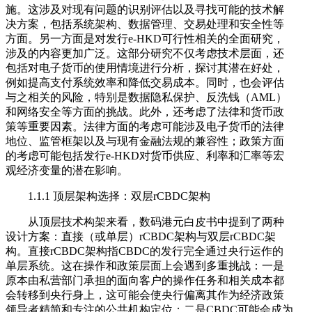
施。这涉及对现有问题的识别评估以及寻找可能的技术解
决方案，包括系统架构、数据管理、交易处理和安全性等
方面。另一方面是对发行e-HKD可行性相关的全面研究，
涉及的内容更加广泛。这部分研究不仅考虑技术层面，还
包括对电子货币的使用情境进行分析，探讨其潜在好处，
例如提高支付系统效率和降低交易成本。同时，也会评估
与之相关的风险，特别是数据隐私保护、反洗钱（AML）
和网络安全等方面的挑战。此外，还考虑了法律和货币政
策等重要因素。法律方面的考虑可能涉及电子货币的法律
地位、监管框架以及与现有金融法规的兼容性；政策方面
的考虑可能包括发行e-HKD对货币供应、利率和汇率等宏
观经济变量的潜在影响。
1.1.1 顶层架构选择：双层rCBDC架构
从顶层技术构架来看，数码港元白皮书中提到了两种
设计方案：直接（或单层）rCBDC架构与双层rCBDC架
构。直接rCBDC架构指CBDC的发行完全通过央行运作的
单层系统。这在操作和政策层面上会遇到多重挑战：一是
原本由私营部门承担的面向客户的操作任务和相关成本都
会转移到央行身上，这可能会使央行偏离其作为经济政策
领导者精简和专注的公共机构定位；二是CBDC可能会成为