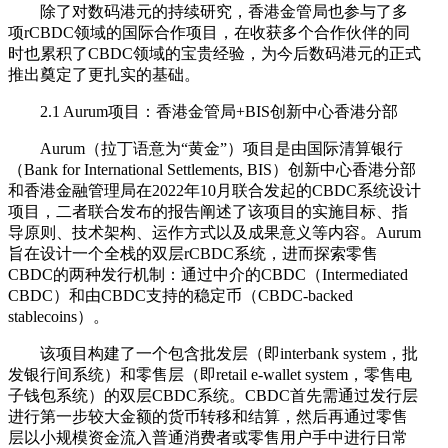
除了对数码港元的持续研究，香港金管局也参与了多
项rCBDC领域的国际合作项目，在收获多个合作伙伴的同
时也累积了CBDC领域的宝贵经验，为今后数码港元的正式
推出奠定了更扎实的基础。
2.1 Aurum项目：香港金管局+BIS创新中心香港分部
Aurum（拉丁语意为“黄金”）项目是由国际清算银行
（Bank for International Settlements, BIS）创新中心香港分部
和香港金融管理局在2022年10月联合发起的CBDC系统设计
项目，二者联合发布的报告阐述了该项目的实施目标、指
导原则、技术架构、运作方式以及成果意义等内容。Aurum
旨在设计一个全栈的双层rCBDC系统，进而探索零售
CBDC的两种发行机制：通过中介的CBDC（Intermediated
CBDC）和由CBDC支持的稳定币（CBDC-backed
stablecoins）。
该项目构建了一个包含批发层（即interbank system，批
发银行间系统）和零售层（即retail e-wallet system，零售电
子钱包系统）的双层CBDC系统。CBDC首先需通过发行层
进行第一步较大金额的货币转移和结算，然后再通过零售
层以小规模资金流入普通消费者或零售用户手中进行日常