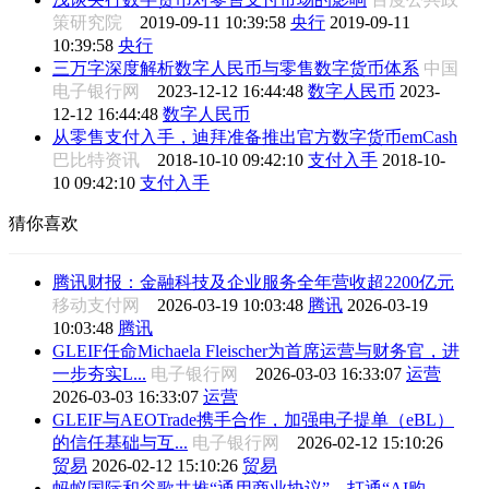
策研究院
2019-09-11 10:39:58
央行
2019-09-11
10:39:58
央行
三万字深度解析数字人民币与零售数字货币体系
中国
电子银行网
2023-12-12 16:44:48
数字人民币
2023-
12-12 16:44:48
数字人民币
从零售支付入手，迪拜准备推出官方数字货币emCash
巴比特资讯
2018-10-10 09:42:10
支付入手
2018-10-
10 09:42:10
支付入手
猜你喜欢
腾讯财报：金融科技及企业服务全年营收超2200亿元
移动支付网
2026-03-19 10:03:48
腾讯
2026-03-19
10:03:48
腾讯
GLEIF任命Michaela Fleischer为首席运营与财务官，进
一步夯实L...
电子银行网
2026-03-03 16:33:07
运营
2026-03-03 16:33:07
运营
GLEIF与AEOTrade携手合作，加强电子提单（eBL）
的信任基础与互...
电子银行网
2026-02-12 15:10:26
贸易
2026-02-12 15:10:26
贸易
蚂蚁国际和谷歌共推“通用商业协议”，打通“AI购