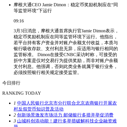
摩根大通CEO Jamie Dimon：稳定币奖励机制应在“同
等监管环境”下运行
09:16
3月3日消息，摩根大通首席执行官Jamie Dimon表示，
稳定币奖励机制应在同等监管环境下运行。他指出，
若平台持有客户资金并对账户余额支付收益，本质与
银行吸收存款、支付利息无异，应适用与银行相同的
监管标准。 Dimon在接受CNBC采访时称，可接受的
折中方案是仅对交易行为提供奖励，而非对账户余额
支付利息。他强调，否则此类业务就属于银行业务，
必须按照银行相关规定接受监管。
今日排行
RANKING TODAY
1
中国人民银行北京市分行联合北京农商银行开展农
村反假货币知识普及活动
2
创新场景激发市场活力 邮储银行多措并举促消费
3
山城科创添动能！建行多举措破解科技企业融资难
题