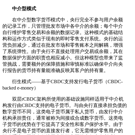
中介型模式
在中介型数字货币模式中，央行完全不参与用户余额
的记录工作，只管理批发市场中各中介的余额；每个中介
自行维护零售交易和余额的数据记录。这种模式的基础结
构和运作方式类似于现有的即时零售支付系统。央行的运
营负担减少，通过在批发市场和零售账本之间解耦，增强
了系统弹性。由于央行不直接处理用户交易或余额，其在
数据保护方面的职责也相应减小。但这种模型也带来了监
管挑战，需要额外的保障措施和审慎标准以确保中介向央
行报告的货币持有量能准确反映其客户的持有量。
衍生模式——基于CBDC支持发行电子货币（CBDC-
backed e-money）
双层rCBDC架构所使用的基础设施同样适用于中介机
构发行由CBDC支持的电子货币。与由央行直接承担负债的
数字货币不同，这类电子货币属于私人货币，由发行中介
机构承担责任，通常被称为间接或合成数字货币。这类电
子货币的优势在于它提高了安全性和客户保护水平。由于
央行不是电子货币的直接发行者，它无需维护零售用户的