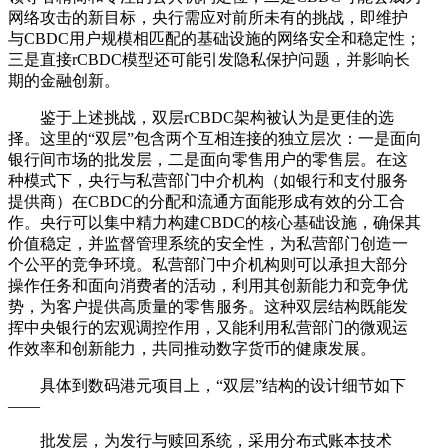
网络攻击的新目标，央行需应对前所未有的挑战，即维护
与CBDC用户规模相匹配的基础设施的网络安全和稳定性；
三是直接rCBDC模型还可能引发隐私保护问题，并影响长
期的金融创新。
鉴于上述挑战，双层rCBDC架构被认为是更佳的选
择。这里的“双层”包含两个互相连接的独立层次：一是面向
银行间市场的批发层，二是面向零售用户的零售层。在这
种模式下，央行与私营部门中介机构（如银行和支付服务
提供商）在CBDC的分配和流通方面能形成有效的分工合
作。央行可以集中精力构建CBDC的核心基础设施，确保其
价值稳定，并监督管理系统的安全性，为私营部门创造一
个公平的竞争环境。私营部门中介机构则可以承担大部分
操作任务和面向消费者的活动，利用其创新能力和竞争优
势，为客户提供高质量的零售服务。这种双层结构既能发
挥中央银行的宏观调控作用，又能利用私营部门的微观运
作效率和创新能力，共同推动数字货币的健康发展。
具体到数码港元项目上，“双层”结构的设计细节如下
——
批发层，为发行与赎回系统，采用分布式账本技术