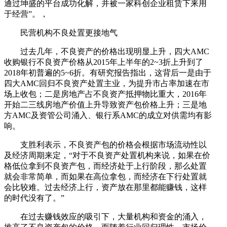
通过坤盛的平台成功化解，并被一家科创企业租赁下来用
于经营”。，
民营机构不良处置更接地气
过去几年，不良资产的价格出现明显上升，四大AMC
收购银行不良资产价格从2015年上半年的2~3折上升到了
2018年初普遍的5~6折。有研究报告指出，这背后一是由于
四大AMC回归不良资产处置主业，为提升市占率加速在市
场上收包；二是房地产占不良资产抵押物比重大，2016年
开始二三线房地产价值上升导致资产包价格上升；三是地
方AMC及资管公司涌入、银行系AMC的成立对供需均有影
响。
支胜利表示，不良资产包的价格会根据市场流动性以
及经济周期来定，“对于不良资产处置机构来说，如果在价
格低位拿到不良资产包，而经济处于上行阶段，那么处置
就会非常简单，而如果在高位拿包，而经济在下行处置就
会比较难。过去经济上行，资产放在那里都能赚钱，这样
的时代没有了。”
在过去赚钱效应的吸引下，大量机构和资金的涌入，