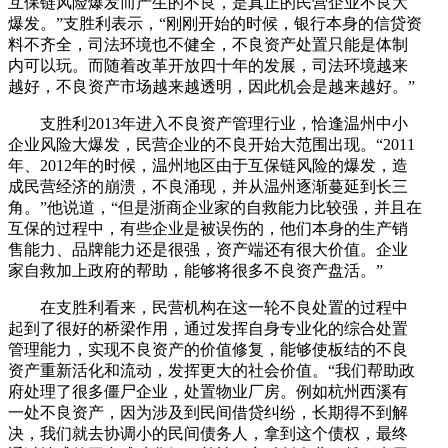
互保链风险爆发而产生的不良，是真正的民营企业不良大
爆发。”支胜利表示，“刚刚开始的时候，银行本身的信贷资
料不齐全，司法环境也不健全，不良资产处置只能是体制
内可以玩。而随着改革开放四十年的发展，司法环境越来
越好，不良资产市场越来越透明，因此机会是越来越好。”
支胜利2013年进入不良资产管理行业，恰逢温州中小
企业风险大爆发，民营企业的不良开始大范围出现。“2011
年、2012年的时候，温州地区由于互保链风险的爆发，造
成民营经济的崩溃，不良涌现，并从温州逐渐蔓延到长三
角。”他说道，“但是浙商企业家的自救能力比较强，并且在
互保的过程中，有些企业是被误伤的，他们本身的生产销
售能力、品牌能力还是很强，资产端还有很大价值。企业
家自救加上政府的帮助，能够将很多不良资产盘活。”
在支胜利看来，民营机构在这一轮不良处置的过程中
起到了很好的桥梁作用，通过发挥自身专业化的综合处置
管理能力，实现不良资产的价值修复，能够使板结的不良
资产重新活化和流动，发挥更大的社会价值。“我们帮助政
府处理了很多僵尸企业，处置物业厂房。例如杭州西溪有
一处不良资产，因为涉及到民间借贷纠纷，长期得不到解
决，我们就去协调小的民间债务人，拿到这个债权，最终