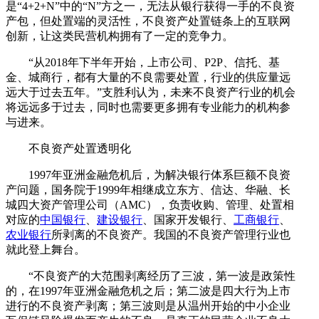
是“4+2+N”中的“N”方之一，无法从银行获得一手的不良资
产包，但处置端的灵活性，不良资产处置链条上的互联网
创新，让这类民营机构拥有了一定的竞争力。
“从2018年下半年开始，上市公司、P2P、信托、基
金、城商行，都有大量的不良需要处置，行业的供应量远
远大于过去五年。”支胜利认为，未来不良资产行业的机会
将远远多于过去，同时也需要更多拥有专业能力的机构参
与进来。
不良资产处置透明化
1997年亚洲金融危机后，为解决银行体系巨额不良资
产问题，国务院于1999年相继成立东方、信达、华融、长
城四大资产管理公司（AMC），负责收购、管理、处置相
对应的
中国银行
、
建设银行
、国家开发银行、
工商银行
、
农业银行
所剥离的不良资产。我国的不良资产管理行业也
就此登上舞台。
“不良资产的大范围剥离经历了三波，第一波是政策性
的，在1997年亚洲金融危机之后；第二波是四大行为上市
进行的不良资产剥离；第三波则是从温州开始的中小企业