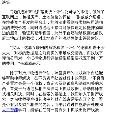
决策。
“我们把原来很多需要线下评估公司做的事情，做到了
互联网上，包括房产、土地价格的评估。”张威威介绍道，
在坤盛资产开发的平台上，能够清晰看到各类物权司法拍
卖的成交价格，同时通过地图接口能够快速定位抵押物周
边的服务，验证其繁华程度，此外平台还能够根据此前政
府土地出让的数据，对土地资产的流动性给出评级建议。
“实际上这套互联网的系统和线下评估的逻辑相差不会
太大，对标的数据是之前真实的市场成交情况，而找线下
评估公司对一个抵押物进行评估通常通常要花五千到一万
的费用。”张威威表示。
除了对抵押物进行评估，坤盛资产的互联网平台还能
够帮助律师解决一些不良资产处置过程中的问题。“不良资
产处置本身是一个债权，肯定涉及到很多和法律相关的东
西，首先平台通过从相关法律网上抓取数据，帮助律师查
找相关判决。同时，在检索的基础上，我们加入了财产线
索，之前律师要查找判决中的财产线索需要点开全文，看
是否有涉及财产相关的内容，而平台通过自然语言处理和
人工智能
学习，能够在任何一份判决中抓取出财产线索，