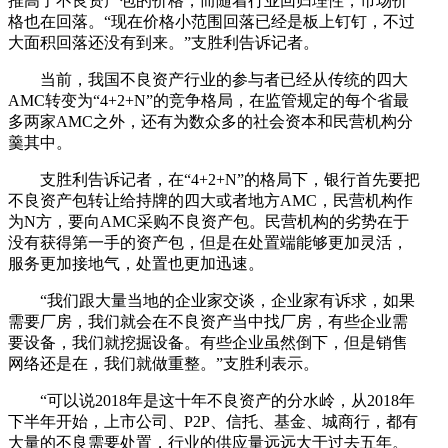
推高了不良资产包的价格，而随着行业回归理性，市场价
格也在回落。“现在价格小范围回落已经是板上钉钉，不过
大面积回落还没有到来。”支胜利告诉记者。
当前，我国不良资产行业的参与者已经从传统的四大
AMC转变为“4+2+N”的竞争格局，在监管规定的每个省最
多两家AMC之外，还有为数众多的社会资本和民营机构分
羹其中。
支胜利告诉记者，在“4+2+N”的格局下，银行首先要把
不良资产包转让给持牌的四大或者地方AMC，民营机构作
为N方，要向AMC采购不良资产包。民营机构的劣势在于
没有获得第一手的资产包，但是在处置端能够更加灵活，
服务更加接地气，处置也更加迅速。
“我们跟大量当地的企业家交谈，企业家有诉求，如果
需要厂房，我们就会在不良资产当中找厂房，有些企业需
要设备，我们就挖掘设备。有些企业虽然倒下，但是销售
网络还是在，我们就做重整。”支胜利表示。
“可以说2018年是这十年不良资产的分水岭，从2018年
下半年开始，上市公司、P2P、信托、基金、城商行，都有
大量的不良需要处置，行业的供应量远远大于过去五年。