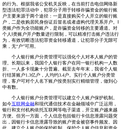
的行为。根据我省公安机关反映，在当前打击电信网络新
型违法犯罪活动中，犯罪分子用于转移诈骗资金的银行账
户主要来源于两个途径：一是直接购买个人开立的银行账
户，二是收购居民身份证后冒名或者虚构代理关系开户。Ⅰ
类账户作为全功能账户，是诈骗资金转移的主要通道。对
个人Ⅰ类账户开户数量进行限制，可以精准打击账户违法行
为，有效切断违法犯罪资金转移通道，让犯罪分子无隙可
乘，无“户”可用。
个人银行账户分类管理可以强化个人对本人账户的管
理。长期以来，我国个人银行客户在同一银行机构一人数
折、一人多卡现象十分普遍。截至去年年末，我省个人银
行结算账户1.3亿户，人均约3.4户。实行个人账户分类管
理，客户可对个人名下账户按类别实行精细管理，做到心
中有数。
个人银行账户分类管理可以建立个人账户保护机制。
如今
互联网金融
和现代通信技术在金融领域中广泛运用，
银行和支付机构依托互联网等电子渠道，开立账户越来越
方便。但另一方面，个人信息包括银行卡信息泄露问题突
出，因银行卡信息泄露导致的账户资金被窃事件频发。因
此，建立个人账户的保护机制、保护个人账户信息和资金