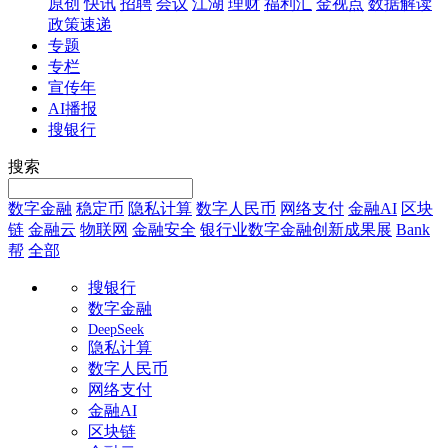
原创
快讯
招聘
会议
江湖
理财
福利汇
金视点
数据解读
政策速递
专题
专栏
宣传年
AI播报
搜银行
搜索
数字金融
稳定币
隐私计算
数字人民币
网络支付
金融AI
区块
链
金融云
物联网
金融安全
银行业数字金融创新成果展
Bank
帮
全部
搜银行
数字金融
DeepSeek
隐私计算
数字人民币
网络支付
金融AI
区块链