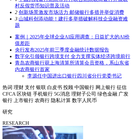
村反假货币知识普及活动
2
创新场景激发市场活力 邮储银行多措并举促消费
3
山城科创添动能！建行多举措破解科技企业融资难
题
案例｜2025年全球企业AI应用调查：日益扩大的AI价
值差距
央行发布2025年前三季度金融统计数据报告
数字化引领银行跨境支付 全力支撑实体经济跨境前行
青岛农商银行获上海清算所清算会员资格，系山东省
内农商银行首家
李源任中国进出口银行四川省分行党委书记
热词
理财
支付
银联
白皮书
投顾
中国银行
网上银行
征信
CFCA
区块链
手机银行
5G消息
理财子公司
绿色金融
广发
银行
上市银行
农商行
隐私计算
数字人民币
研究
RESEARCH