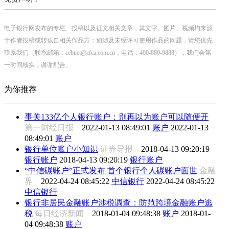
电子银行网发布的专栏、投稿以及征文相关文章，其文字、图片、视频均来源
于作者投稿或转载自相关作品方；如涉及未经许可使用作品的问题，请您优先
联系我们（联系邮箱：cebnet@cfca.com.cn，电话：400-880-9888），我们会第
一时间核实，谢谢配合。
为你推荐
事关133亿个人银行账户：别再以为账户可以随便开
第一财经日报
2022-01-13 08:49:01
账户
2022-01-13
08:49:01
账户
银行单位账户小知识
证券导报
2018-04-13 09:20:19
银行账户
2018-04-13 09:20:19
银行账户
“中信碳账户”正式发布 首个银行个人碳账户面世
金融
界
2022-04-24 08:45:22
中信银行
2022-04-24 08:45:22
中信银行
银行非居民金融账户涉税调查：防范跨境金融账户逃
税
每日经济新闻
2018-01-04 09:48:38
账户
2018-01-
04 09:48:38
账户