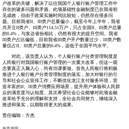
户改革的关键，解决了以往我国个人银行账户管理工作中
存在的诸多问题和矛盾。此项基础性金融制度已在我省初
见成效，但由于政策实施时间比较短，仍然存在很多问
题。目前我省II、III类户总量偏小，截至今年上半年，我省
共开立II类户、III类户114.51万户，只占全国II、III类户总量
的0.4%，与发达省份相比，仍然有很大的提升空间。我省
III类户占比偏低，目前我省III类户开户数量过少，III类户数
量仅占II、III类户总量的0.4%，远低于全国平均水平。
对此，该负责人认为，个人银行账户分类管理制度是
人民银行对我国银行账户管理的一次重大改革，但这一观
念要真正入脑入心，尚有功课要做。首先人民银行将积极
推进个人银行账户分类管理制度的落实，加大对银行的引
导和社会公众宣传工作，不断优化龙江支付服务环境，营
造丰富的II、III类户消费应用场景，提升用户体验和人民群
众的满意度与认知度。其次希望社会公众能够对此项金融
改革给予充分的理解和支持，全社会共同努力，继续深入
推进和落实，以期取得更大的成果。
责任编辑：方杰
免责声明：