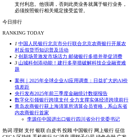
支付利息。他强调，否则此类业务就属于银行业务，
必须按照银行相关规定接受监管。
今日排行
RANKING TODAY
1
中国人民银行北京市分行联合北京农商银行开展农
村反假货币知识普及活动
2
创新场景激发市场活力 邮储银行多措并举促消费
3
山城科创添动能！建行多举措破解科技企业融资难
题
案例｜2025年全球企业AI应用调查：日益扩大的AI价
值差距
央行发布2025年前三季度金融统计数据报告
数字化引领银行跨境支付 全力支撑实体经济跨境前行
青岛农商银行获上海清算所清算会员资格，系山东省
内农商银行首家
李源任中国进出口银行四川省分行党委书记
热词
理财
支付
银联
白皮书
投顾
中国银行
网上银行
征信
CFCA
区块链
手机银行
5G消息
理财子公司
绿色金融
广发