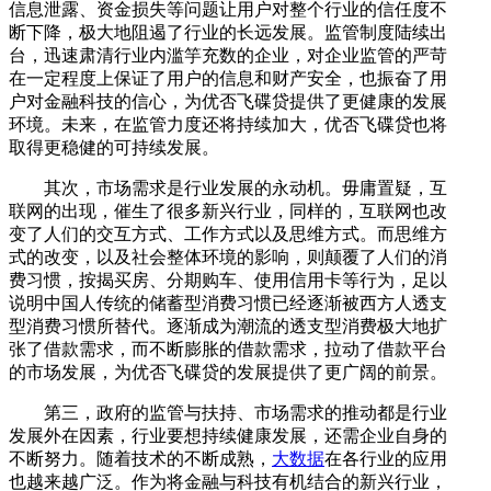
信息泄露、资金损失等问题让用户对整个行业的信任度不
断下降，极大地阻遏了行业的长远发展。监管制度陆续出
台，迅速肃清行业内滥竽充数的企业，对企业监管的严苛
在一定程度上保证了用户的信息和财产安全，也振奋了用
户对金融科技的信心，为优否飞碟贷提供了更健康的发展
环境。未来，在监管力度还将持续加大，优否飞碟贷也将
取得更稳健的可持续发展。
其次，市场需求是行业发展的永动机。毋庸置疑，互
联网的出现，催生了很多新兴行业，同样的，互联网也改
变了人们的交互方式、工作方式以及思维方式。而思维方
式的改变，以及社会整体环境的影响，则颠覆了人们的消
费习惯，按揭买房、分期购车、使用信用卡等行为，足以
说明中国人传统的储蓄型消费习惯已经逐渐被西方人透支
型消费习惯所替代。逐渐成为潮流的透支型消费极大地扩
张了借款需求，而不断膨胀的借款需求，拉动了借款平台
的市场发展，为优否飞碟贷的发展提供了更广阔的前景。
第三，政府的监管与扶持、市场需求的推动都是行业
发展外在因素，行业要想持续健康发展，还需企业自身的
不断努力。随着技术的不断成熟，
大数据
在各行业的应用
也越来越广泛。作为将金融与科技有机结合的新兴行业，