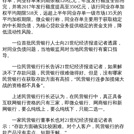
存单，同业存单未到期余额120亿元，年度发行额度全部用
完，并将2017年发行额度提高至350亿元，该行同业存单加
权平均期限518天，远超上半年同业存单一级市场135天的
平均加权期限。微众银行称，同业存单主要用于获取稳定
的中长期负债，为核心贷款业务提供稳定的资金支持，降
低流动性风险。
一位首批民营银行人士向21世纪经济报道记者透露，
对同业负债问题，当地银监局对当地民营银行有窗口指
导。
一位民营银行行长告诉21世纪经济报道记者，如果解
决不了存款问题，民营银行很难做得好。但是，没有哪家
民营银行在获取存款方面有高招，“民营银行连参加揽储大
战的资格都不具备”。
上述民营银行行长还认为，在民营银行中，真正具备
互联网银行资格的只有三家，即微众银行、网商银行和新
网银行，要么纯线上，要么纯线下，只能二选一。
一家民营银行董事长也对21世纪经济报道记者表
示：“存款方面确实比较困难。对个人客户，民营银行的存
款产品没有卖点。短期无解。”