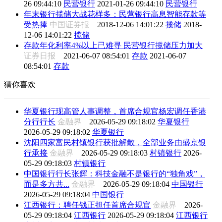
26 09:44:10
民营银行
2021-01-26 09:44:10
民营银行
年末银行揽储大战花样多：民营银行高息智能存款等
受热捧
中国证券报
2018-12-06 14:01:22
揽储
2018-
12-06 14:01:22
揽储
存款年化利率4%以上已难寻 民营银行揽储压力加大
证券日报
2021-06-07 08:54:01
存款
2021-06-07
08:54:01
存款
猜你喜欢
华夏银行现高管人事调整，首席合规官杨宏调任香港
分行行长
金融界
2026-05-29 09:18:02
华夏银行
2026-05-29 09:18:02
华夏银行
沈阳四家富民村镇银行获批解散，全部业务由盛京银
行承接
金融界
2026-05-29 09:18:03
村镇银行
2026-
05-29 09:18:03
村镇银行
中国银行行长张辉：科技金融不是银行的“独角戏”，
而是多方共...
金融界
2026-05-29 09:18:04
中国银行
2026-05-29 09:18:04
中国银行
江西银行：聘任钱正担任首席合规官
金融界
2026-
05-29 09:18:04
江西银行
2026-05-29 09:18:04
江西银行