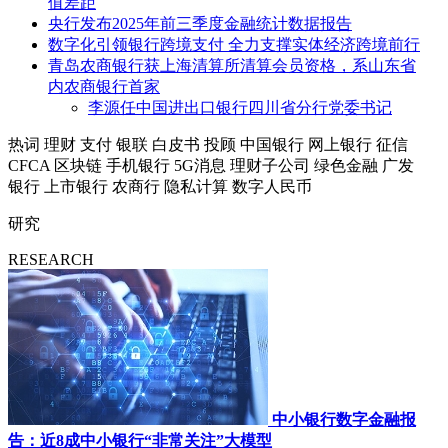
值差距
央行发布2025年前三季度金融统计数据报告
数字化引领银行跨境支付 全力支撑实体经济跨境前行
青岛农商银行获上海清算所清算会员资格，系山东省
内农商银行首家
李源任中国进出口银行四川省分行党委书记
热词
理财
支付
银联
白皮书
投顾
中国银行
网上银行
征信
CFCA
区块链
手机银行
5G消息
理财子公司
绿色金融
广发
银行
上市银行
农商行
隐私计算
数字人民币
研究
RESEARCH
中小银行数字金融报
告：近8成中小银行“非常关注”大模型