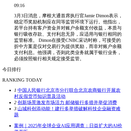
09:16
3月3日消息，摩根大通首席执行官Jamie Dimon表示，
稳定币奖励机制应在同等监管环境下运行。他指出，
若平台持有客户资金并对账户余额支付收益，本质与
银行吸收存款、支付利息无异，应适用与银行相同的
监管标准。 Dimon在接受CNBC采访时称，可接受的
折中方案是仅对交易行为提供奖励，而非对账户余额
支付利息。他强调，否则此类业务就属于银行业务，
必须按照银行相关规定接受监管。
今日排行
RANKING TODAY
1
中国人民银行北京市分行联合北京农商银行开展农
村反假货币知识普及活动
2
创新场景激发市场活力 邮储银行多措并举促消费
3
山城科创添动能！建行多举措破解科技企业融资难
题
案例｜2025年全球企业AI应用调查：日益扩大的AI价