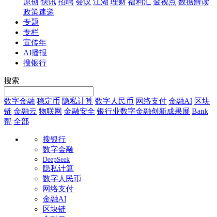
原创
快讯
招聘
会议
江湖
理财
福利汇
金视点
数据解读
政策速递
专题
专栏
宣传年
AI播报
搜银行
搜索
数字金融
稳定币
隐私计算
数字人民币
网络支付
金融AI
区块
链
金融云
物联网
金融安全
银行业数字金融创新成果展
Bank
帮
全部
搜银行
数字金融
DeepSeek
隐私计算
数字人民币
网络支付
金融AI
区块链