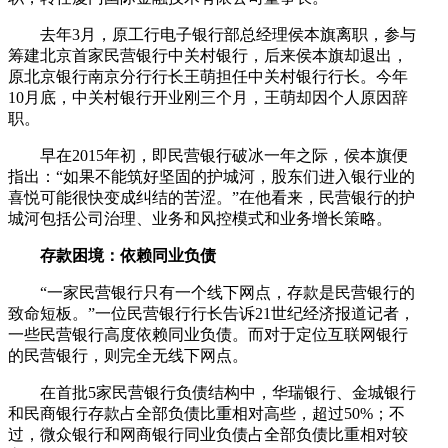
去年3月，原工行电子银行部总经理侯本旗离职，参与
筹建北京首家民营银行中关村银行，后来侯本旗却退出，
原北京银行南京分行行长王萌担任中关村银行行长。今年
10月底，中关村银行开业刚三个月，王萌却因个人原因辞
职。
早在2015年初，即民营银行破冰一年之际，侯本旗便
指出：“如果不能筑好坚固的护城河，股东们进入银行业的
喜悦可能很快变成纠结的苦涩。”在他看来，民营银行的护
城河包括公司治理、业务和风控模式和业务增长策略。
存款困境：依赖同业负债
“一家民营银行只有一个线下网点，存款是民营银行的
致命短板。”一位民营银行行长告诉21世纪经济报道记者，
一些民营银行高度依赖同业负债。而对于定位互联网银行
的民营银行，则完全无线下网点。
在首批5家民营银行负债结构中，华瑞银行、金城银行
和民商银行存款占全部负债比重相对高些，超过50%；不
过，微众银行和网商银行同业负债占全部负债比重相对较