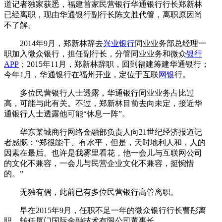
道记者独家获悉，福建首家民营银行华通银行行长郑新林
已经离职，现由华通银行副行长陈文胜代管，离职原因尚
不了解。
2014年9月，郑新林辞去
兴业银行
同业业务部总经理一
职加入微众银行，担任副行长，分管同业业务和微众
银行
APP
；2015年11月，郑新林辞职，回到福建筹建华通银行；
今年1月，华通银行在福州开业，定位于互联
网银
行。
多位民营银行人士透露，华通银行同业业务占比过
高，可能与此有关。不过，郑新林目前去向未定，接近华
通银行人士透露他可能“休息一阵”。
华东某城商行网络金融部负责人向21世纪经济报道记
者感慨：“郑很能干、有水平，但是，天时地利人和，人的
因素在最后。也许是我雾里看花，他一会儿与互联网公司
的文化不兼容，一会儿与民营企业文化不兼容，挺惋惜
的。”
无独有偶，此前已有多位民营银行高管离职。
早在2015年9月，任职不足一年的微众银行行长曹彤离
职，转任厦门国际金融技术有限公司董事长。