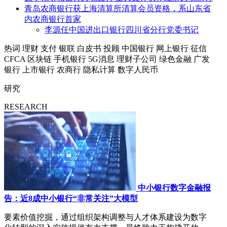
青岛农商银行获上海清算所清算会员资格，系山东省
内农商银行首家
李源任中国进出口银行四川省分行党委书记
热词
理财
支付
银联
白皮书
投顾
中国银行
网上银行
征信
CFCA
区块链
手机银行
5G消息
理财子公司
绿色金融
广发
银行
上市银行
农商行
隐私计算
数字人民币
研究
RESEARCH
中小银行数字金融报
告：近8成中小银行“非常关注”大模型
要素价值挖掘，通过组织架构调整与人才体系建设为数字