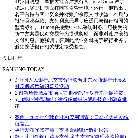
3月3日消息，摩根大通首席执行官Jamie Dimon表示，
稳定币奖励机制应在同等监管环境下运行。他指出，
若平台持有客户资金并对账户余额支付收益，本质与
银行吸收存款、支付利息无异，应适用与银行相同的
监管标准。 Dimon在接受CNBC采访时称，可接受的
折中方案是仅对交易行为提供奖励，而非对账户余额
支付利息。他强调，否则此类业务就属于银行业务，
必须按照银行相关规定接受监管。
今日排行
RANKING TODAY
1
中国人民银行北京市分行联合北京农商银行开展农
村反假货币知识普及活动
2
创新场景激发市场活力 邮储银行多措并举促消费
3
山城科创添动能！建行多举措破解科技企业融资难
题
案例｜2025年全球企业AI应用调查：日益扩大的AI价
值差距
央行发布2025年前三季度金融统计数据报告
数字化引领银行跨境支付 全力支撑实体经济跨境前行