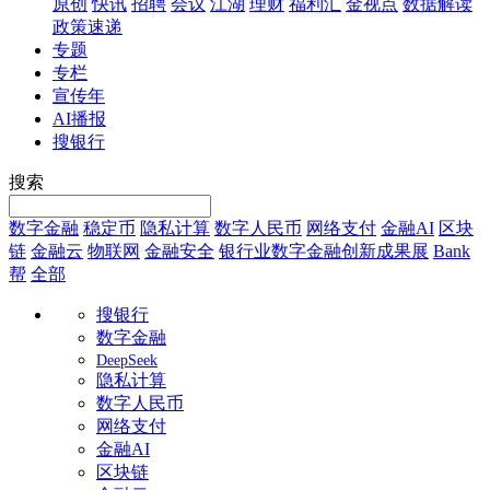
原创
快讯
招聘
会议
江湖
理财
福利汇
金视点
数据解读
政策速递
专题
专栏
宣传年
AI播报
搜银行
搜索
数字金融
稳定币
隐私计算
数字人民币
网络支付
金融AI
区块
链
金融云
物联网
金融安全
银行业数字金融创新成果展
Bank
帮
全部
搜银行
数字金融
DeepSeek
隐私计算
数字人民币
网络支付
金融AI
区块链