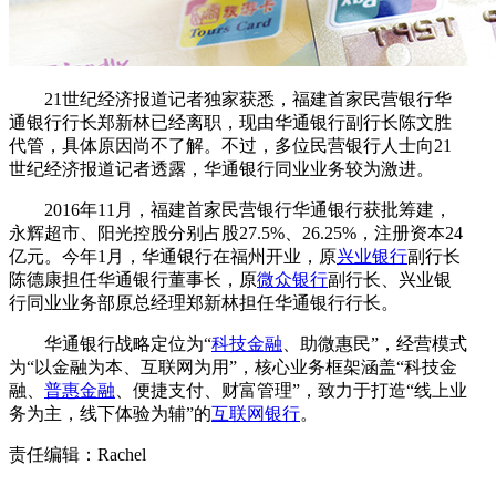
21世纪经济报道记者独家获悉，福建首家民营银行华
通银行行长郑新林已经离职，现由华通银行副行长陈文胜
代管，具体原因尚不了解。不过，多位民营银行人士向21
世纪经济报道记者透露，华通银行同业业务较为激进。
2016年11月，福建首家民营银行华通银行获批筹建，
永辉超市、阳光控股分别占股27.5%、26.25%，注册资本24
亿元。今年1月，华通银行在福州开业，原
兴业银行
副行长
陈德康担任华通银行董事长，原
微众银行
副行长、兴业银
行同业业务部原总经理郑新林担任华通银行行长。
华通银行战略定位为“
科技金融
、助微惠民”，经营模式
为“以金融为本、互联网为用”，核心业务框架涵盖“科技金
融、
普惠金融
、便捷支付、财富管理”，致力于打造“线上业
务为主，线下体验为辅”的
互联网银行
。
责任编辑：Rachel