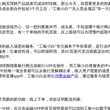
购买理财产品或者完成实时转账。那么今天，你需要更多的想
达成全面合作短短5个月之后，“工银小白”“无人贵金属店”等
旅游很开心，但一想到要换外币，就头疼。不知道哪个银行网点
信息旁边，有一个单独的手机页面，在上面就可以办理预约提取
嵌入场景的服务。“工银小白”专注服务于年轻客群，是行业
服务；它兼容性强，可以即插即用，其H5页面可灵活搭载适合特
网站中。
围绕着银行网点或银行APP去操作， 而工银小白将服务的中
白中的每一项业务都可以从银行里解耦出来，插入用户需要的场
和直播app中，工银小白会突出
消费金融
产品，通过服务与场景
亮眼的新功能：线上下单，存款证明配送到家。
钟：在京东金融APP的首页很明显就可以找到工银小白数字