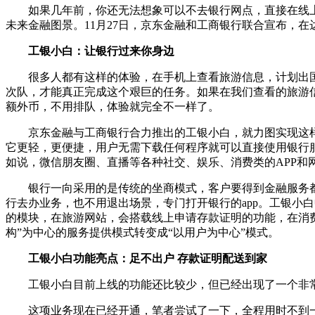
如果几年前，你还无法想象可以不去银行网点，直接在线上
未来金融图景。11月27日，京东金融和工商银行联合宣布，在
工银小白：让银行过来你身边
很多人都有这样的体验，在手机上查看旅游信息，计划出国
次队，才能真正完成这个艰巨的任务。如果在我们查看的旅游
额外币，不用排队，体验就完全不一样了。
京东金融与工商银行合力推出的工银小白，就力图实现这样的
它更轻，更便捷，用户无需下载任何程序就可以直接使用银行
如说，微信朋友圈、直播等各种社交、娱乐、消费类的APP和
银行一向采用的是传统的坐商模式，客户要得到金融服务都得
行去办业务，也不用退出场景，专门打开银行的app。工银小
的模块，在旅游网站，会搭载线上申请存款证明的功能，在消费
构”为中心的服务提供模式转变成“以用户为中心”模式。
工银小白功能亮点：足不出户 存款证明配送到家
工银小白目前上线的功能还比较少，但已经出现了一个非常
这项业务现在已经开通，笔者尝试了一下，全程用时不到一分