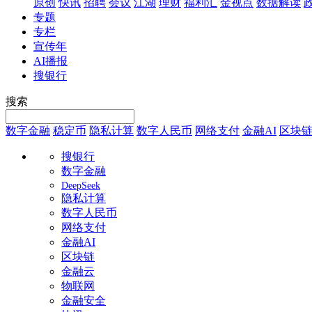
原创
快讯
招聘
会议
江湖
理财
福利汇
金视点
数据解读
专题
专栏
宣传年
AI播报
搜银行
搜索
数字金融
稳定币
隐私计算
数字人民币
网络支付
金融AI
区块
搜银行
数字金融
DeepSeek
隐私计算
数字人民币
网络支付
金融AI
区块链
金融云
物联网
金融安全