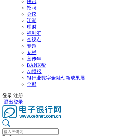
快讯
招聘
会议
江湖
理财
福利汇
金视点
专题
专栏
宣传年
BANK帮
AI播报
银行业数字金融创新成果展
全部
登录
注册
退出登录