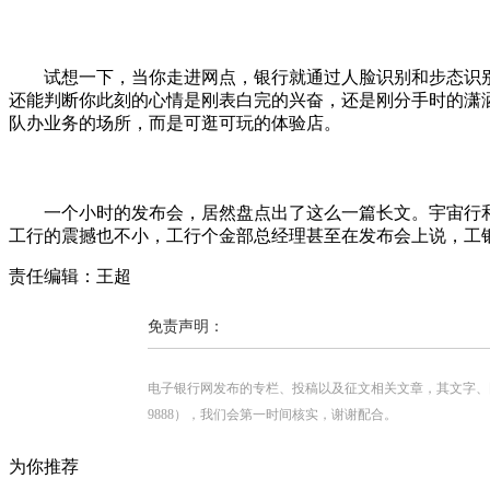
试想一下，当你走进网点，银行就通过人脸识别和步态识别
还能判断你此刻的心情是刚表白完的兴奋，还是刚分手时的潇
队办业务的场所，而是可逛可玩的体验店。
一个小时的发布会，居然盘点出了这么一篇长文。宇宙行和东
工行的震撼也不小，工行个金部总经理甚至在发布会上说，工
责任编辑：王超
免责声明：
电子银行网发布的专栏、投稿以及征文相关文章，其文字、图片、视
9888），我们会第一时间核实，谢谢配合。
为你推荐