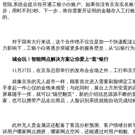
登陆,系统会提示你开通工银小白账户。如果你没有京东实名账
步，用时不到3秒。下一步，将你需要开证明的金额存入工行账
的。
对于国有大行来说，这个合作绝不仅仅是加一个快递配送这
力影响下，工银小白将逐步突破更多的服务壁垒，从“以银行为
城会玩！智能网点解决方案让你爱上“逛”银行
11月27日，在京东总部举行的发布会会场之外，工行和京
就像京东的无人超市一样，顾客首次进入需要刷脸绑定工银
手拿起一件心仪的金饰来感受；与此同时，展台上方所安置的
屏幕随手一挥，就可以“隔空翻页”，新的介绍信息源源不断的
家，也可以携带产品走出商店，人脸识别系统就能自动完成结
此外无人贵金属店还配备了客流分析预测、客户情绪分析等后
诉用户哪家网点拥挤，哪家网点空闲，还能通过对用户相貌、