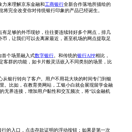
象力来理解京东金融和
工商银行
全新合作落地所描绘的
一大批将完全改变你对传统银行印象的产品已经诞生。
有足够的外币现钞，往往要连续转好多个网点，排几
外币，让我们可以去离家最近，甚至机场的网点提取足
内首个场景融入式
数字银行
。和传统的
银行APP
相比，
定客群的功能，如卡片般灵活嵌入不同类别的场景，比
心从银行转向了客户。用户不用花大块的时间专门到银
景里。比如，在教育类网站，工银小白就会展现留学金融
的无界连接，增加用户黏性和交互频次，将“以金融机
银行的入口，点击存款证明的浮动按钮；如果是第一次