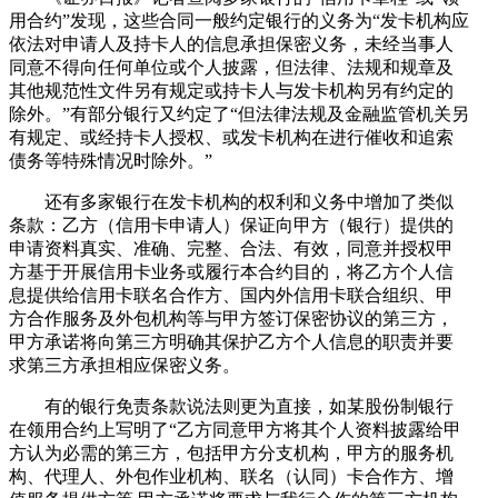
用合约”发现，这些合同一般约定银行的义务为“发卡机构应
依法对申请人及持卡人的信息承担保密义务，未经当事人
同意不得向任何单位或个人披露，但法律、法规和规章及
其他规范性文件另有规定或持卡人与发卡机构另有约定的
除外。”有部分银行又约定了“但法律法规及金融监管机关另
有规定、或经持卡人授权、或发卡机构在进行催收和追索
债务等特殊情况时除外。”
还有多家银行在发卡机构的权利和义务中增加了类似
条款：乙方（信用卡申请人）保证向甲方（银行）提供的
申请资料真实、准确、完整、合法、有效，同意并授权甲
方基于开展信用卡业务或履行本合约目的，将乙方个人信
息提供给信用卡联名合作方、国内外信用卡联合组织、甲
方合作服务及外包机构等与甲方签订保密协议的第三方，
甲方承诺将向第三方明确其保护乙方个人信息的职责并要
求第三方承担相应保密义务。
有的银行免责条款说法则更为直接，如某股份制银行
在领用合约上写明了“乙方同意甲方将其个人资料披露给甲
方认为必需的第三方，包括甲方分支机构，甲方的服务机
构、代理人、外包作业机构、联名（认同）卡合作方、增