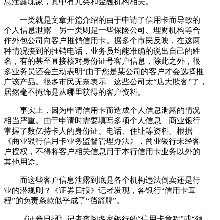
息泄露现象，其中有几类和金融机构相关。
一类就是文章开篇介绍的由于申请了信用卡而导致的
个人信息泄露，另一类则是一些保险公司、理财机构等合
作外包公司向客户推销信用卡。据多个市民反映，在这两
种情况接到的推销电话，业务员均能准确的说出自己的姓
名，有的甚至直接核对身份证号客户信息，除此之外，很
多业务员还会主动表明“由于您是某公司的客户才会选择推
广该产品。很多市民无奈表示，这些公司太“店大欺客”了，
居然毫不掩饰是从哪里获得的客户资料。
事实上，因为申请信用卡而造成个人信息泄露的情况
相当严重。由于申请时需要填写多项个人信息，商业银行
掌握了数亿持卡人的身份证、电话、住址等资料。根据
《商业银行信用卡业务监督管理办法》，商业银行未经客
户授权，不得将客户相关信息用于本行信用卡业务以外的
其他用途。
而这些客户信息泄露到底是各个机构违法倒卖还是行
业的潜规则？《证券日报》记者发现，各银行“信用卡章
程”的免责条款似乎成了“挡箭牌”。
《证券日报》记者查阅多家银行的“信用卡章程”或“领