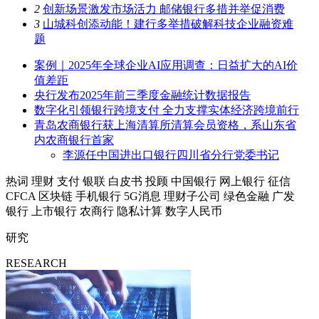
2
创新场景激发市场活力 邮储银行多措并举促消费
3
山城科创添动能！建行多举措破解科技企业融资难
题
案例｜2025年全球企业AI应用调查：日益扩大的AI价
值差距
央行发布2025年前三季度金融统计数据报告
数字化引领银行跨境支付 全力支撑实体经济跨境前行
青岛农商银行获上海清算所清算会员资格，系山东省
内农商银行首家
李源任中国进出口银行四川省分行党委书记
热词
理财
支付
银联
白皮书
投顾
中国银行
网上银行
征信
CFCA
区块链
手机银行
5G消息
理财子公司
绿色金融
广发
银行
上市银行
农商行
隐私计算
数字人民币
研究
RESEARCH