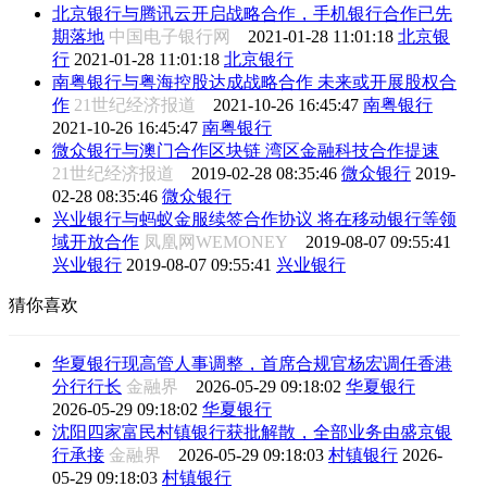
北京银行与腾讯云开启战略合作，手机银行合作已先
期落地
中国电子银行网
2021-01-28 11:01:18
北京银
行
2021-01-28 11:01:18
北京银行
南粤银行与粤海控股达成战略合作 未来或开展股权合
作
21世纪经济报道
2021-10-26 16:45:47
南粤银行
2021-10-26 16:45:47
南粤银行
微众银行与澳门合作区块链 湾区金融科技合作提速
21世纪经济报道
2019-02-28 08:35:46
微众银行
2019-
02-28 08:35:46
微众银行
兴业银行与蚂蚁金服续签合作协议 将在移动银行等领
域开放合作
凤凰网WEMONEY
2019-08-07 09:55:41
兴业银行
2019-08-07 09:55:41
兴业银行
猜你喜欢
华夏银行现高管人事调整，首席合规官杨宏调任香港
分行行长
金融界
2026-05-29 09:18:02
华夏银行
2026-05-29 09:18:02
华夏银行
沈阳四家富民村镇银行获批解散，全部业务由盛京银
行承接
金融界
2026-05-29 09:18:03
村镇银行
2026-
05-29 09:18:03
村镇银行