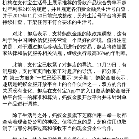
机构在支付宝生活号上展示推荐的贷款产品综合费率不超
过年利率24%的规定，并且规定各消费金融类生活号自查，
并于2017年11月30日前完成整改，另外生活号平台将开展
持续排查，下架任何不符合要求的生活号。
对此，趣店表示，支持蚂蚁金服的该政策调整，这有
利于为中国网络信贷服务营造一个良好的环境。值得注意
的是，对于通过趣店移动应用进行的交易，趣店将依据国
家法律和借贷服务相关法规，继续执行最高36%的年利率。
此前，支付宝已收紧了对趣店的导流。11月19日，有
消息称，支付宝页面收紧了对趣店的导流，一部分账户
的“第三方服务”一栏已经不显示“来分期”。蚂蚁金服表示，
趣店是蚂蚁金服开放平台上的合作伙伴之一，双方的合作
关系没有变化。趣店在支付宝App中的入口遵从蚂蚁金服开
放平台统一的标准和算法，蚂蚁金服开放平台并未针对单
一产品进行调整。
除了生活号之外，蚂蚁金服旗下芝麻信用一举一动都
牵动着现金贷公司的神经。值得注意的是，芝麻信用也取
消了与部分利率过高和催收不当的现金贷企业合作。