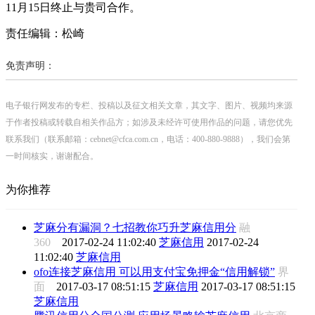
11月15日终止与贵司合作。
责任编辑：松崎
免责声明：
电子银行网发布的专栏、投稿以及征文相关文章，其文字、图片、视频均来源
于作者投稿或转载自相关作品方；如涉及未经许可使用作品的问题，请您优先
联系我们（联系邮箱：cebnet@cfca.com.cn，电话：400-880-9888），我们会第
一时间核实，谢谢配合。
为你推荐
芝麻分有漏洞？七招教你巧升芝麻信用分
融
360
2017-02-24 11:02:40
芝麻信用
2017-02-24
11:02:40
芝麻信用
ofo连接芝麻信用 可以用支付宝免押金“信用解锁”
界
面
2017-03-17 08:51:15
芝麻信用
2017-03-17 08:51:15
芝麻信用