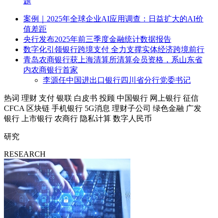
题
案例｜2025年全球企业AI应用调查：日益扩大的AI价
值差距
央行发布2025年前三季度金融统计数据报告
数字化引领银行跨境支付 全力支撑实体经济跨境前行
青岛农商银行获上海清算所清算会员资格，系山东省
内农商银行首家
李源任中国进出口银行四川省分行党委书记
热词
理财
支付
银联
白皮书
投顾
中国银行
网上银行
征信
CFCA
区块链
手机银行
5G消息
理财子公司
绿色金融
广发
银行
上市银行
农商行
隐私计算
数字人民币
研究
RESEARCH