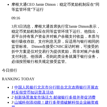
摩根大通CEO Jamie Dimon：稳定币奖励机制应在“同
等监管环境”下运行
09:16
3月3日消息，摩根大通首席执行官Jamie Dimon表示，
稳定币奖励机制应在同等监管环境下运行。他指出，
若平台持有客户资金并对账户余额支付收益，本质与
银行吸收存款、支付利息无异，应适用与银行相同的
监管标准。 Dimon在接受CNBC采访时称，可接受的
折中方案是仅对交易行为提供奖励，而非对账户余额
支付利息。他强调，否则此类业务就属于银行业务，
必须按照银行相关规定接受监管。
今日排行
RANKING TODAY
1
中国人民银行北京市分行联合北京农商银行开展农
村反假货币知识普及活动
2
创新场景激发市场活力 邮储银行多措并举促消费
3
山城科创添动能！建行多举措破解科技企业融资难