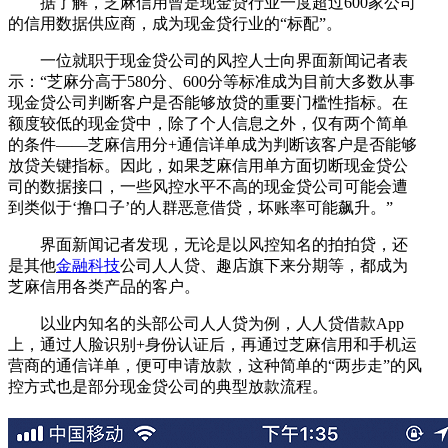
据了解，芝麻信用曾是现金贷行业一度超过600家公司
的信用数据供应商，成为现金贷行业的“标配”。
一位就职于现金贷公司的风控人士向界面新闻记者表
示：“芝麻分高于580分、600分等标准成为目前大多数从事
现金贷公司判断客户是否能够放贷的重要门槛性指标。在
额度较低的现金贷中，除了个人信息之外，仅有两个简单
的条件——芝麻信用分+通信详单成为判断该客户是否能够
放贷关键指标。因此，如果芝麻信用单方面切断现金贷公
司的数据接口，一些风控水平不高的现金贷公司可能会遭
到类似于‘撸口子’的人群恶意借贷，坏账率可能飙升。”
界面新闻记者发现，无论是以风控知名的拍拍贷，还
是其他
金融科技
公司人人贷、趣店旗下来分期等，都成为
芝麻信用各类产品的客户。
以业内知名的头部公司人人贷为例，人人贷借款App
上，通过人脸识别+身份认证后，再通过芝麻信用和手机运
营商的通信详单，便可申请放款，这种简单的“两步走”的风
控方式也是部分现金贷公司的典型放款流程。