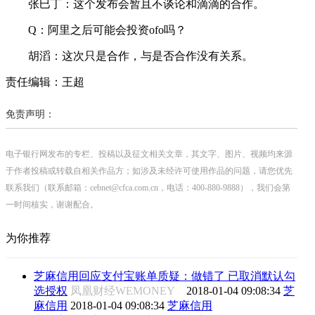
张巳丁：这个发布会暂且不谈论和滴滴的合作。
Q：阿里之后可能会投资ofo吗？
胡滔：这次只是合作，与是否合作没有关系。
责任编辑：王超
免责声明：
电子银行网发布的专栏、投稿以及征文相关文章，其文字、图片、视频均来源
于作者投稿或转载自相关作品方；如涉及未经许可使用作品的问题，请您优先
联系我们（联系邮箱：cebnet@cfca.com.cn，电话：400-880-9888），我们会第
一时间核实，谢谢配合。
为你推荐
芝麻信用回应支付宝账单质疑：做错了 已取消默认勾
选授权
凤凰财经WEMONEY
2018-01-04 09:08:34
芝
麻信用
2018-01-04 09:08:34
芝麻信用