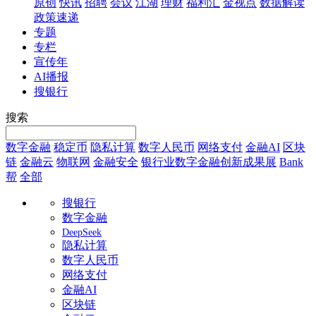
原创
快讯
招聘
会议
江湖
理财
福利汇
金视点
数据解读
政策速递
专题
专栏
宣传年
AI播报
搜银行
搜索
数字金融
稳定币
隐私计算
数字人民币
网络支付
金融AI
区块
链
金融云
物联网
金融安全
银行业数字金融创新成果展
Bank
帮
全部
搜银行
数字金融
DeepSeek
隐私计算
数字人民币
网络支付
金融AI
区块链