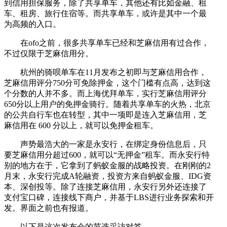
到信用担保服务，除了共享单车，其他还有比如金融、租
车、租房、旅行住宿等。而共享单车，或许是其中一个最
为高频的入口。
在ofo之前，很多共享单车已经和芝麻信用有过合作，
不过仅限于芝麻信用分。
杭州的骑呗单车在11月发布之初即与芝麻信用合作，
芝麻信用评分750分可免除押金，这个门槛有点高，达到这
个分数的人并不多。而上海优拜单车，实行芝麻信用评分
650分以上用户的免押金骑行。随着共享单车的火热，北京
的公共自行车也在转型，其中一项即是连入芝麻信用，芝
麻信用在 600 分以上，就可以免押金租车。
声势最浩大的一家是永安行，在绑定身份信息后，只
要芝麻信用分超过600，就可以“无押金”租车。而永安行特
别的地方在于，它拿到了蚂蚁金服的战略投资。在刚刚的2
月末，永安行完成A轮融资，投资方来自蚂蚁金服、IDG资
本、深创投等。除了连接芝麻信用，永安行另外还连接了
支付宝口碑，连接线下商户，并基于LBS进行业务探索和开
发。界面之前也有报道。
以下是这次发布会的节选采访对答。