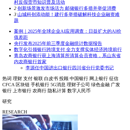
村反假货币知识普及活动
2
创新场景激发市场活力 邮储银行多措并举促消费
3
山城科创添动能！建行多举措破解科技企业融资难
题
案例｜2025年全球企业AI应用调查：日益扩大的AI价
值差距
央行发布2025年前三季度金融统计数据报告
数字化引领银行跨境支付 全力支撑实体经济跨境前行
青岛农商银行获上海清算所清算会员资格，系山东省
内农商银行首家
李源任中国进出口银行四川省分行党委书记
热词
理财
支付
银联
白皮书
投顾
中国银行
网上银行
征信
CFCA
区块链
手机银行
5G消息
理财子公司
绿色金融
广发
银行
上市银行
农商行
隐私计算
数字人民币
研究
RESEARCH