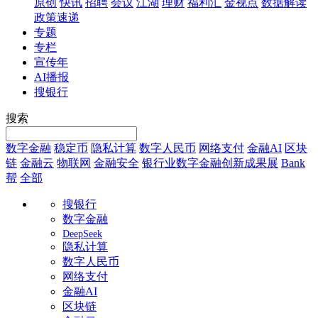
原创
快讯
招聘
会议
江湖
理财
福利汇
金视点
数据解读
政策速递
专题
专栏
宣传年
AI播报
搜银行
搜索
数字金融
稳定币
隐私计算
数字人民币
网络支付
金融AI
区块
链
金融云
物联网
金融安全
银行业数字金融创新成果展
Bank
帮
全部
搜银行
数字金融
DeepSeek
隐私计算
数字人民币
网络支付
金融AI
区块链