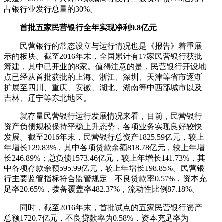
占银行业发行总量的30%。
首批五家民营银行全年实现净利9.8亿元
民营银行的常态设立与运行情况也是《报告》着重展
示的板块。截至2016年末，全国累计有17家民营银行获批
筹建，其中已开业的8家。值得注意的是，民营银行开设地
点已经从首批获批的上海、浙江、深圳、天津等省市逐渐
扩展至四川、重庆、安徽、湖北、湖南等中西部城市以及
吉林、辽宁等东北地区。
就存量民营银行运行发展情况来看，目前，民营银行
资产负债规模保持平稳上升态势，各项业务实现良好较快
发展。截至2016年末，民营银行总资产1825.59亿元，较上
年增长129.83%，其中各项贷款余额818.78亿元，较上年增
长246.89%；总负债1573.46亿元，较上年增长141.73%，其
中各项存款余额595.99亿元，较上年增长198.85%。民营银
行主要监管指标符合监管规定，不良贷款率0.57%，资本充
足率20.65%，拨备覆盖率482.37%，流动性比例87.18%。
同时，截至2016年末，首批试点的五家民营银行资产
总额1720.7亿元，不良贷款率为0.58%，资本充足率为