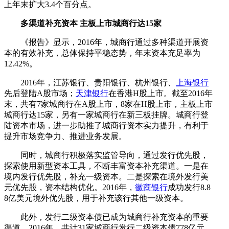
上年末扩大3.4个百分点。
多渠道补充资本 主板上市城商行达15家
《报告》显示，2016年，城商行通过多种渠道开展资
本的有效补充，总体保持平稳态势，年末资本充足率为
12.42%。
2016年，江苏银行、贵阳银行、杭州银行、
上海银行
先后登陆A股市场；
天津银行
在香港H股上市。截至2016年
末，共有7家城商行在A股上市，8家在H股上市，主板上市
城商行达15家，另有一家城商行在新三板挂牌。城商行登
陆资本市场，进一步助推了城商行资本实力提升，有利于
提升市场竞争力、推进业务发展。
同时，城商行积极落实监管导向，通过发行优先股，
探索使用新型资本工具，不断丰富资本补充渠道。一是在
境内发行优先股，补充一级资本。二是探索在境外发行美
元优先股，资本结构优化。2016年，
徽商银行
成功发行8.8
8亿美元境外优先股，用于补充该行其他一级资本。
此外，发行二级资本债已成为城商行补充资本的重要
渠道。2016年，共计31家城商行发行二级资本债778亿元，