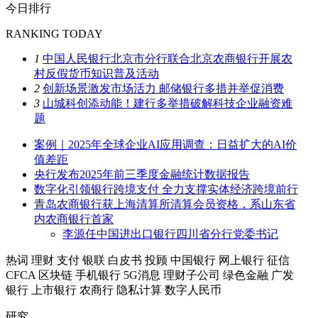
今日排行
RANKING TODAY
1
中国人民银行北京市分行联合北京农商银行开展农
村反假货币知识普及活动
2
创新场景激发市场活力 邮储银行多措并举促消费
3
山城科创添动能！建行多举措破解科技企业融资难
题
案例｜2025年全球企业AI应用调查：日益扩大的AI价
值差距
央行发布2025年前三季度金融统计数据报告
数字化引领银行跨境支付 全力支撑实体经济跨境前行
青岛农商银行获上海清算所清算会员资格，系山东省
内农商银行首家
李源任中国进出口银行四川省分行党委书记
热词
理财
支付
银联
白皮书
投顾
中国银行
网上银行
征信
CFCA
区块链
手机银行
5G消息
理财子公司
绿色金融
广发
银行
上市银行
农商行
隐私计算
数字人民币
研究