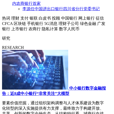
内农商银行首家
李源任中国进出口银行四川省分行党委书记
热词
理财
支付
银联
白皮书
投顾
中国银行
网上银行
征信
CFCA
区块链
手机银行
5G消息
理财子公司
绿色金融
广发
银行
上市银行
农商行
隐私计算
数字人民币
研究
RESEARCH
中小银行数字金融报
告：近8成中小银行“非常关注”大模型
要素价值挖掘，通过组织架构调整与人才体系建设为数字
化转型的深入实施提供有力支撑，最终致力于构建开放、
共享、创新的数字金融生态。从结构特征看，城商行在战