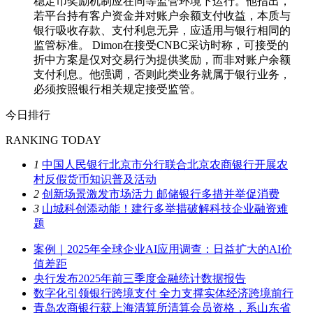
稳定币奖励机制应在同等监管环境下运行。他指出，
若平台持有客户资金并对账户余额支付收益，本质与
银行吸收存款、支付利息无异，应适用与银行相同的
监管标准。 Dimon在接受CNBC采访时称，可接受的
折中方案是仅对交易行为提供奖励，而非对账户余额
支付利息。他强调，否则此类业务就属于银行业务，
必须按照银行相关规定接受监管。
今日排行
RANKING TODAY
1
中国人民银行北京市分行联合北京农商银行开展农
村反假货币知识普及活动
2
创新场景激发市场活力 邮储银行多措并举促消费
3
山城科创添动能！建行多举措破解科技企业融资难
题
案例｜2025年全球企业AI应用调查：日益扩大的AI价
值差距
央行发布2025年前三季度金融统计数据报告
数字化引领银行跨境支付 全力支撑实体经济跨境前行
青岛农商银行获上海清算所清算会员资格，系山东省