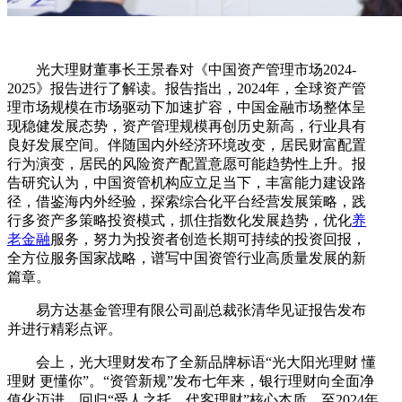
光大理财董事长王景春对《中国资产管理市场2024-
2025》报告进行了解读。报告指出，2024年，全球资产管
理市场规模在市场驱动下加速扩容，中国金融市场整体呈
现稳健发展态势，资产管理规模再创历史新高，行业具有
良好发展空间。伴随国内外经济环境改变，居民财富配置
行为演变，居民的风险资产配置意愿可能趋势性上升。报
告研究认为，中国资管机构应立足当下，丰富能力建设路
径，借鉴海内外经验，探索综合化平台经营发展策略，践
行多资产多策略投资模式，抓住指数化发展趋势，优化
养
老金融
服务，努力为投资者创造长期可持续的投资回报，
全方位服务国家战略，谱写中国资管行业高质量发展的新
篇章。
易方达基金管理有限公司副总裁张清华见证报告发布
并进行精彩点评。
会上，光大理财发布了全新品牌标语“光大阳光理财 懂
理财 更懂你”。“资管新规”发布七年来，银行理财向全面净
值化迈进，回归“受人之托、代客理财”核心本质，至2024年