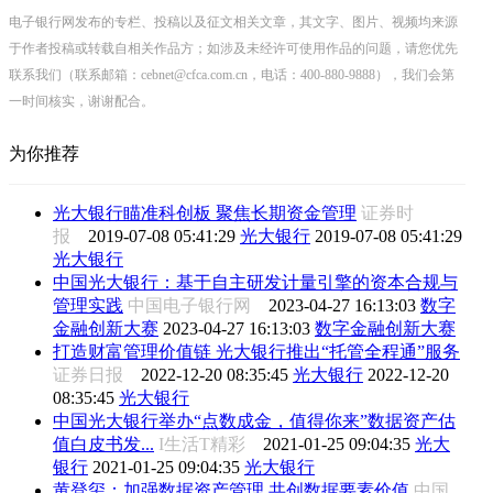
电子银行网发布的专栏、投稿以及征文相关文章，其文字、图片、视频均来源
于作者投稿或转载自相关作品方；如涉及未经许可使用作品的问题，请您优先
联系我们（联系邮箱：cebnet@cfca.com.cn，电话：400-880-9888），我们会第
一时间核实，谢谢配合。
为你推荐
光大银行瞄准科创板 聚焦长期资金管理
证券时
报
2019-07-08 05:41:29
光大银行
2019-07-08 05:41:29
光大银行
中国光大银行：基于自主研发计量引擎的资本合规与
管理实践
中国电子银行网
2023-04-27 16:13:03
数字
金融创新大赛
2023-04-27 16:13:03
数字金融创新大赛
打造财富管理价值链 光大银行推出“托管全程通”服务
证券日报
2022-12-20 08:35:45
光大银行
2022-12-20
08:35:45
光大银行
中国光大银行举办“点数成金，值得你来”数据资产估
值白皮书发...
I生活T精彩
2021-01-25 09:04:35
光大
银行
2021-01-25 09:04:35
光大银行
黄登玺：加强数据资产管理 共创数据要素价值
中国