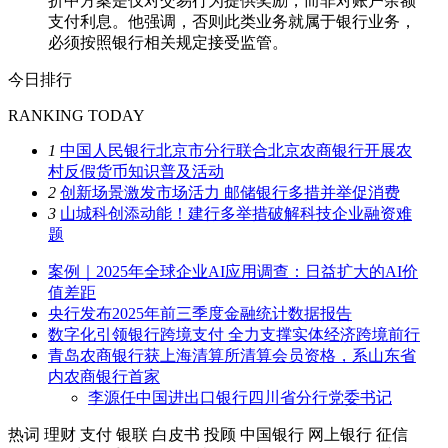
折中方案是仅对交易行为提供奖励，而非对账户余额
支付利息。他强调，否则此类业务就属于银行业务，
必须按照银行相关规定接受监管。
今日排行
RANKING TODAY
1
中国人民银行北京市分行联合北京农商银行开展农
村反假货币知识普及活动
2
创新场景激发市场活力 邮储银行多措并举促消费
3
山城科创添动能！建行多举措破解科技企业融资难
题
案例｜2025年全球企业AI应用调查：日益扩大的AI价
值差距
央行发布2025年前三季度金融统计数据报告
数字化引领银行跨境支付 全力支撑实体经济跨境前行
青岛农商银行获上海清算所清算会员资格，系山东省
内农商银行首家
李源任中国进出口银行四川省分行党委书记
热词
理财
支付
银联
白皮书
投顾
中国银行
网上银行
征信