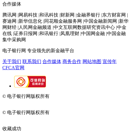
合作媒体
腾讯网 |网易科技 |和讯科技 |财新网 |金融界银行 |东方财富网 |
赛迪网 |新华信息化 |同花顺金融服务网 |中国金融新闻网 |新华
网财经 |人民网金融频道 |中文互联网数据研究资讯中心 |中金
在线 |证券日报网 |和讯银行 |凤凰理财 |中国网金融 |中国金融
集中采购网
电子银行网
专业领先的新金融平台
关于我们
联系我们
合作媒体
商务合作
网站地图
宣传年
CFCA官网
© 电子银行网版权所有
京ICP备05045998号-2
京公网安备
11010202009082
© 电子银行网版权所有
京ICP备05045998号-2
京公网安备
11010202009082
收藏成功