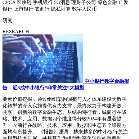
CFCA
区块链
手机银行
5G消息
理财子公司
绿色金融
广发
银行
上市银行
农商行
隐私计算
数字人民币
研究
RESEARCH
中小银行数字金融报
告：近8成中小银行“非常关注”大模型
要素价值挖掘，通过组织架构调整与人才体系建设为数字
化转型的深入实施提供有力支撑，最终致力于构建开放、
共享、创新的数字金融生态。从结构特征看，城商行在战
略、技术、应用、数据四个维度得分较2024年有显著提
升；农商行在战略、技术、应用、数据和生态五个维度方
面均有所提升。 《报告》强调，越来越多的中小银行关注
大模型技术进展，并将其作为推动数字化转型的重要动