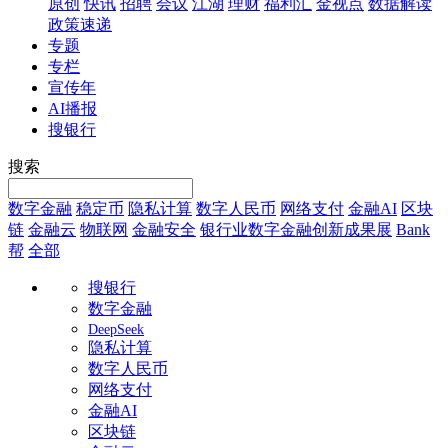
原创
快讯
招聘
会议
江湖
理财
福利汇
金视点
数据解读
政策速递
专题
专栏
宣传年
AI播报
搜银行
搜索
数字金融
稳定币
隐私计算
数字人民币
网络支付
金融AI
区块
链
金融云
物联网
金融安全
银行业数字金融创新成果展
Bank
帮
全部
搜银行
数字金融
DeepSeek
隐私计算
数字人民币
网络支付
金融AI
区块链