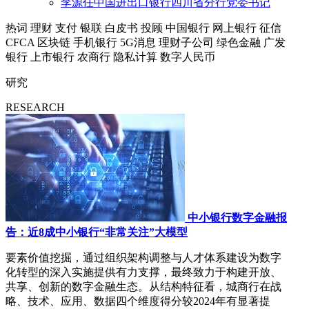
李源任中国进出口银行四川省分行党委书记
热词
理财
支付
银联
白皮书
投顾
中国银行
网上银行
征信
CFCA
区块链
手机银行
5G消息
理财子公司
绿色金融
广发
银行
上市银行
农商行
隐私计算
数字人民币
研究
RESEARCH
中小银行数字金融报
告：近8成中小银行“非常关注”大模型
要素价值挖掘，通过组织架构调整与人才体系建设为数字
化转型的深入实施提供有力支撑，最终致力于构建开放、
共享、创新的数字金融生态。从结构特征看，城商行在战
略、技术、应用、数据四个维度得分较2024年有显著提