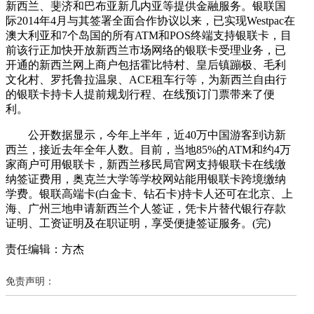
新西兰、斐济和巴布亚新几内亚等提供金融服务。银联国
际2014年4月与其签署全面合作协议以来，已实现Westpac在
澳大利亚和7个岛国的所有ATM和POS终端支持银联卡，目
前该行正加快开放新西兰市场网络的银联卡受理业务，已
开通的新西兰网上商户包括霍比特村、皇后镇蹦极、毛利
文化村、罗托鲁拉温泉、ACE租车行等，为新西兰自由行
的银联卡持卡人提前规划行程、在线预订门票带来了便
利。
公开数据显示，今年上半年，近40万中国游客到访新
西兰，接近去年全年人数。目前，当地85%的ATM和约4万
家商户可用银联卡，新西兰移民局官网支持银联卡在线缴
纳签证费用，奥克兰大学等学校网站能用银联卡跨境缴纳
学费。银联高端卡(白金卡、钻石卡)持卡人还可在北京、上
海、广州三地申请新西兰个人签证，凭卡片替代银行存款
证明、工资证明及在职证明，享受便捷签证服务。(完)
责任编辑：方杰
免责声明：