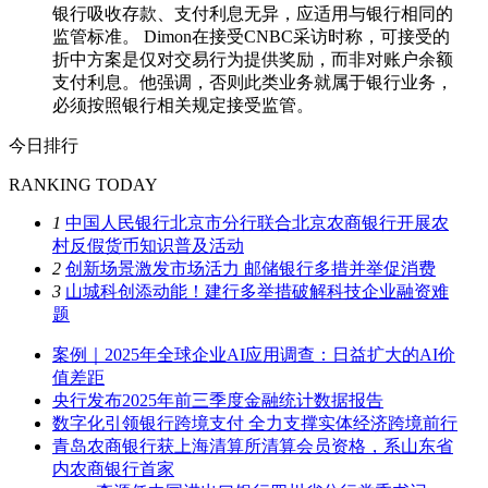
银行吸收存款、支付利息无异，应适用与银行相同的
监管标准。 Dimon在接受CNBC采访时称，可接受的
折中方案是仅对交易行为提供奖励，而非对账户余额
支付利息。他强调，否则此类业务就属于银行业务，
必须按照银行相关规定接受监管。
今日排行
RANKING TODAY
1
中国人民银行北京市分行联合北京农商银行开展农
村反假货币知识普及活动
2
创新场景激发市场活力 邮储银行多措并举促消费
3
山城科创添动能！建行多举措破解科技企业融资难
题
案例｜2025年全球企业AI应用调查：日益扩大的AI价
值差距
央行发布2025年前三季度金融统计数据报告
数字化引领银行跨境支付 全力支撑实体经济跨境前行
青岛农商银行获上海清算所清算会员资格，系山东省
内农商银行首家