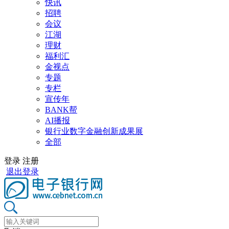
快讯
招聘
会议
江湖
理财
福利汇
金视点
专题
专栏
宣传年
BANK帮
AI播报
银行业数字金融创新成果展
全部
登录
注册
退出登录