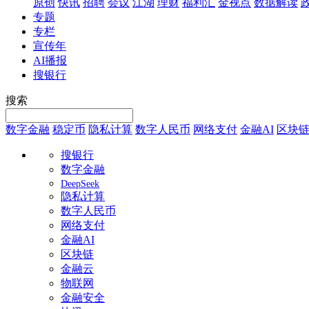
原创
快讯
招聘
会议
江湖
理财
福利汇
金视点
数据解读
专题
专栏
宣传年
AI播报
搜银行
搜索
数字金融
稳定币
隐私计算
数字人民币
网络支付
金融AI
区块
搜银行
数字金融
DeepSeek
隐私计算
数字人民币
网络支付
金融AI
区块链
金融云
物联网
金融安全