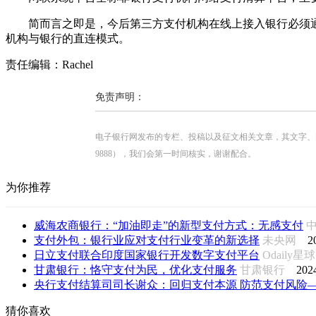
简而言之即是，今后第三方支付机构在线上接入银行必须通
机构与银行的直连模式。
责任编辑：Rachel
免责声明：
电子银行网发布的专栏、投稿以及征文相关文章，其文字、图片、视
9888），我们会第一时间核实，谢谢配合。
为你推荐
威海农商银行：“加油即走”的新型支付方式：无感支付
支付外包：银行业应对支付行业变革的新选择
未央网
2
日立支付联合印度国家银行开发数字支付平台
Odaily
甘肃银行：恪守支付为民，优化支付服务
甘肃银行
202
央行支付结算司司长谢众：回归支付本源 防范支付风险——
猜你喜欢