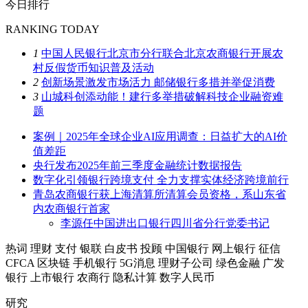
今日排行
RANKING TODAY
1
中国人民银行北京市分行联合北京农商银行开展农
村反假货币知识普及活动
2
创新场景激发市场活力 邮储银行多措并举促消费
3
山城科创添动能！建行多举措破解科技企业融资难
题
案例｜2025年全球企业AI应用调查：日益扩大的AI价
值差距
央行发布2025年前三季度金融统计数据报告
数字化引领银行跨境支付 全力支撑实体经济跨境前行
青岛农商银行获上海清算所清算会员资格，系山东省
内农商银行首家
李源任中国进出口银行四川省分行党委书记
热词
理财
支付
银联
白皮书
投顾
中国银行
网上银行
征信
CFCA
区块链
手机银行
5G消息
理财子公司
绿色金融
广发
银行
上市银行
农商行
隐私计算
数字人民币
研究