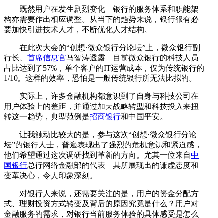
既然用户在发生剧烈变化，银行的服务体系和职能架
构亦需要作出相应调整。从当下的趋势来说，银行很有必
要加快引进技术人才，不断优化人才结构。
在此次大会的“创想·微众银行分论坛”上，微众银行副
行长、
首席信息官
马智涛透露，目前微众银行的科技人员
占比达到了57%，单个客户的IT运营成本，仅为传统银行的
1/10。这样的效率，恐怕是一般传统银行所无法比拟的。
实际上，许多金融机构都意识到了自身与科技公司在
用户体验上的差距，并通过加大战略转型和科技投入来扭
转这一趋势，典型范例是
招商银行
和中国平安。
让我触动比较大的是，参与这次“创想·微众银行分论
坛”的银行人士，普遍表现出了强烈的危机意识和紧迫感，
他们希望通过这次调研找到革新的方向。尤其一位来自
中
国银行
总行网络金融部的代表，其所展现出的谦虚态度和
变革决心，令人印象深刻。
对银行人来说，还需要关注的是，用户的资金分配方
式、理财投资方式转变及背后的原因究竟是什么？用户对
金融服务的需求，对银行当前服务体验的具体感受是怎么