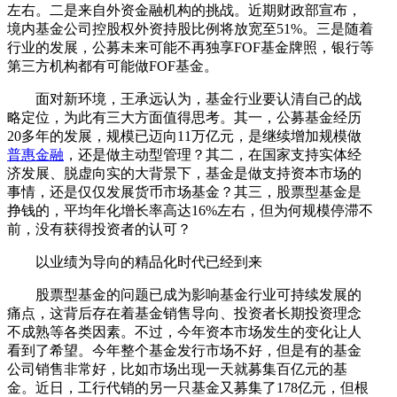
左右。二是来自外资金融机构的挑战。近期财政部宣布，
境内基金公司控股权外资持股比例将放宽至51%。三是随着
行业的发展，公募未来可能不再独享FOF基金牌照，银行等
第三方机构都有可能做FOF基金。
面对新环境，王承远认为，基金行业要认清自己的战
略定位，为此有三大方面值得思考。其一，公募基金经历
20多年的发展，规模已迈向11万亿元，是继续增加规模做
普惠金融
，还是做主动型管理？其二，在国家支持实体经
济发展、脱虚向实的大背景下，基金是做支持资本市场的
事情，还是仅仅发展货币市场基金？其三，股票型基金是
挣钱的，平均年化增长率高达16%左右，但为何规模停滞不
前，没有获得投资者的认可？
以业绩为导向的精品化时代已经到来
股票型基金的问题已成为影响基金行业可持续发展的
痛点，这背后存在着基金销售导向、投资者长期投资理念
不成熟等各类因素。不过，今年资本市场发生的变化让人
看到了希望。今年整个基金发行市场不好，但是有的基金
公司销售非常好，比如市场出现一天就募集百亿元的基
金。近日，工行代销的另一只基金又募集了178亿元，但根