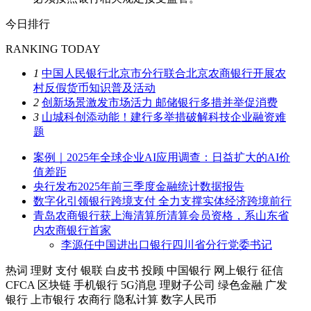
今日排行
RANKING TODAY
1
中国人民银行北京市分行联合北京农商银行开展农
村反假货币知识普及活动
2
创新场景激发市场活力 邮储银行多措并举促消费
3
山城科创添动能！建行多举措破解科技企业融资难
题
案例｜2025年全球企业AI应用调查：日益扩大的AI价
值差距
央行发布2025年前三季度金融统计数据报告
数字化引领银行跨境支付 全力支撑实体经济跨境前行
青岛农商银行获上海清算所清算会员资格，系山东省
内农商银行首家
李源任中国进出口银行四川省分行党委书记
热词
理财
支付
银联
白皮书
投顾
中国银行
网上银行
征信
CFCA
区块链
手机银行
5G消息
理财子公司
绿色金融
广发
银行
上市银行
农商行
隐私计算
数字人民币