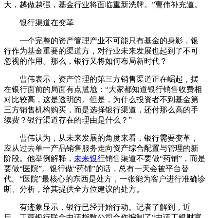
大，越做越强，基金行业将面临重新洗牌。”曹伟补充道。
银行渠道在变革
一个完整的资产管理产业不可能只有基金的身影，银
行作为基金重要的渠道方，对行业未来发展也起到了不可
忽视的作用。那么，银行又将如何布局新时代？
曹伟表示，资产管理的第三方销售渠道正在崛起，摆
在银行面前的局面有点尴尬：“大家都知道银行销售收费相
对比较高，这是透明的。但是，为什么投资者不到基金第
三方销售机构购买，而是选择银行渠道，还付那么高的手
续费？银行渠道存在的理由是什么？”
曹伟认为，从未来发展的角度来看，银行需要变革，
应从过去单一产品销售服务走向资产综合配置与管理的新
阶段。他举例解释，
未来银行
销售渠道不要做“药铺”，而是
要做“医院”。银行做“药铺”的话，总有一天会被平台替
代。“医院”最核心的东西是处方，一张能为客户进行准确诊
断、分析，给其提供全方位建议的处方。
有迹象显示，银行已经开始行动。记者了解到，近
日，工商银行联合中证指数公司合作编制了“中证工银财富