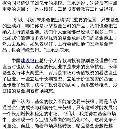
据合同只确认了20亿元的规模。王承远说，这背后有两点
重要的原因：一是业绩好，二是投资者教育工作做得好。
“所以，我们未来会把业绩摆到重要的位置。只要基金
的业绩好，哪怕你是小型基金公司的产品，我们也会把它
纳入工行的基金池。我们个人金融部已经做了很多工作，
比如我们遴选很多表现优秀的基金放到我们的基金池里，
然后去观察。如果表现好，工行会帮助他们发新基金产
品，也会持续营销。”王承远表示。
中国
建设银行
总行个人存款与投资部副总经理曹伟在
发言时也认为，基金的长期业绩是未来的竞争核心。今年
基金发行冰火两重天，背后是市场对价值投资的看法发生
了巨变。一些立足于长期投资、立足于价值投资的基金，
逐步走了出来，获得了投资者的认可，而那些炒概念、炒
波段的基金则被市场淡忘。
曹伟认为，基金的收入不能靠交易来获得，而是应该
通过企业的成长与利润分红来获得，只有这样才能发展出
一个长期增长和稳定的市场。 “所以，我觉得在基金市场
中，会出现一个以业绩为导向的精品化时代，这种竞争不
可避免。而且，随着市场风格转换，精品基金会越做越