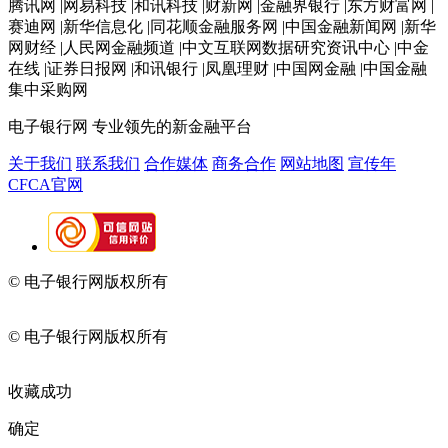
腾讯网 |网易科技 |和讯科技 |财新网 |金融界银行 |东方财富网 |
赛迪网 |新华信息化 |同花顺金融服务网 |中国金融新闻网 |新华
网财经 |人民网金融频道 |中文互联网数据研究资讯中心 |中金
在线 |证券日报网 |和讯银行 |凤凰理财 |中国网金融 |中国金融
集中采购网
电子银行网
专业领先的新金融平台
关于我们
联系我们
合作媒体
商务合作
网站地图
宣传年
CFCA官网
© 电子银行网版权所有
京ICP备05045998号-2
京公网安备
11010202009082
© 电子银行网版权所有
京ICP备05045998号-2
京公网安备
11010202009082
收藏成功
确定