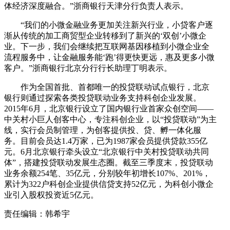
体经济深度融合。”浙商银行天津分行负责人表示。
“我们的小微金融业务更加关注新兴行业，小贷客户逐
渐从传统的加工商贸型企业转移到了新兴的‘双创’小微企
业。下一步，我们会继续把互联网基因移植到小微企业全
流程服务中，让金融服务能‘跑’得更快更远，惠及更多小微
客户。”浙商银行北京分行行长助理丁明表示。
作为全国首批、首都唯一的投贷联动试点银行，北京
银行则通过探索各类投贷联动业务支持科创企业发展。
2015年6月，北京银行设立了国内银行业首家众创空间——
中关村小巨人创客中心，专注科创企业，以“投贷联动”为主
线，实行会员制管理，为创客提供投、贷、孵一体化服
务。目前会员达1.4万家，已为1987家会员提供贷款355亿
元。6月北京银行牵头设立“北京银行中关村投贷联动共同
体”，搭建投贷联动发展生态圈。截至三季度末，投贷联动
业务余额254笔、35亿元，分别较年初增长107%、201%，
累计为322户科创企业提供信贷支持52亿元，为科创小微企
业引入股权投资近5亿元。
责任编辑：韩希宇