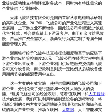
业提供流动性支持和降低财务成本，同时为有特殊需求的
企业提供了定制服务。
天津飞旋科技有限公司是国内首家从事电磁轴承研制
的高科技企业。2017年，飞旋公司的产业化进程进入高速
发展期，上下游企业不断增多，因此该公司希望通过“以租
代售”模式，整合供应链上下游及客户。由于租金收益见效
慢、产品推广资金需求大，浙商银行为其定制了专属合同
能源管理方案。
浙商银行给予飞旋科技直接授信额度和基于供应链下
游企业供应链管控额度2亿元；飞旋公司在经营过程中向其
下游企业出售设备，下游企业利用供应链融资授信向飞旋
公司支付设备款，而贷款利息则按一定比例从后续设备使
用期间节省的能源费用中支出。
这一方案的有效实施，使得供需两端的飞旋公司和下
游企业，分别免去了先行垫款和一次性大额投入的烦
恼。“服务飞旋公司的经验表明，随着‘互联网+’和
人工智能
技术的发展，我们可以利用智能制造设备的远程智控，将
创新定制的金融方案更深层地嵌入到现代供应链和绿色低
碳的新兴产业中去，推动互联网、
大数据
、人工智能和实