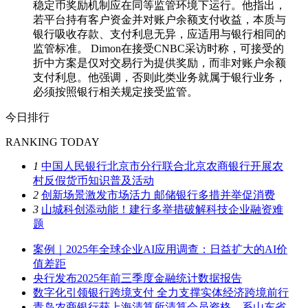
稳定币奖励机制应在同等监管环境下运行。他指出，
若平台持有客户资金并对账户余额支付收益，本质与
银行吸收存款、支付利息无异，应适用与银行相同的
监管标准。 Dimon在接受CNBC采访时称，可接受的
折中方案是仅对交易行为提供奖励，而非对账户余额
支付利息。他强调，否则此类业务就属于银行业务，
必须按照银行相关规定接受监管。
今日排行
RANKING TODAY
1
中国人民银行北京市分行联合北京农商银行开展农
村反假货币知识普及活动
2
创新场景激发市场活力 邮储银行多措并举促消费
3
山城科创添动能！建行多举措破解科技企业融资难
题
案例｜2025年全球企业AI应用调查：日益扩大的AI价
值差距
央行发布2025年前三季度金融统计数据报告
数字化引领银行跨境支付 全力支撑实体经济跨境前行
青岛农商银行获上海清算所清算会员资格，系山东省