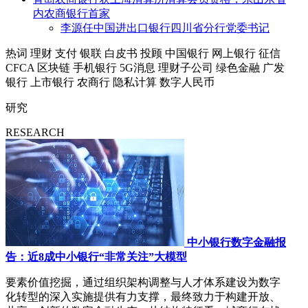
内农商银行首家
李源任中国进出口银行四川省分行党委书记
热词
理财
支付
银联
白皮书
投顾
中国银行
网上银行
征信
CFCA
区块链
手机银行
5G消息
理财子公司
绿色金融
广发
银行
上市银行
农商行
隐私计算
数字人民币
研究
RESEARCH
中小银行数字金融报
告：近8成中小银行“非常关注”大模型
要素价值挖掘，通过组织架构调整与人才体系建设为数字
化转型的深入实施提供有力支撑，最终致力于构建开放、