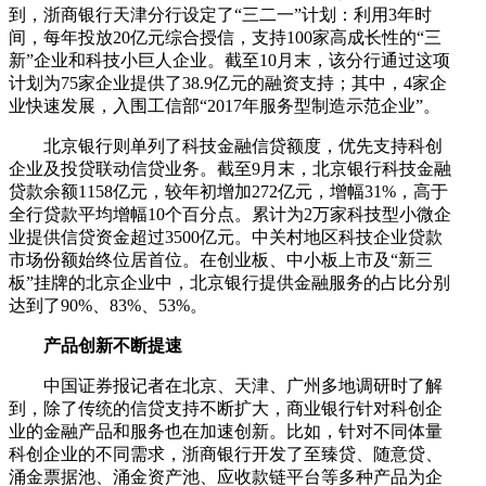
到，浙商银行天津分行设定了“三二一”计划：利用3年时
间，每年投放20亿元综合授信，支持100家高成长性的“三
新”企业和科技小巨人企业。截至10月末，该分行通过这项
计划为75家企业提供了38.9亿元的融资支持；其中，4家企
业快速发展，入围工信部“2017年服务型制造示范企业”。
北京银行则单列了科技金融信贷额度，优先支持科创
企业及投贷联动信贷业务。截至9月末，北京银行科技金融
贷款余额1158亿元，较年初增加272亿元，增幅31%，高于
全行贷款平均增幅10个百分点。累计为2万家科技型小微企
业提供信贷资金超过3500亿元。中关村地区科技企业贷款
市场份额始终位居首位。在创业板、中小板上市及“新三
板”挂牌的北京企业中，北京银行提供金融服务的占比分别
达到了90%、83%、53%。
产品创新不断提速
中国证券报记者在北京、天津、广州多地调研时了解
到，除了传统的信贷支持不断扩大，商业银行针对科创企
业的金融产品和服务也在加速创新。比如，针对不同体量
科创企业的不同需求，浙商银行开发了至臻贷、随意贷、
涌金票据池、涌金资产池、应收款链平台等多种产品为企