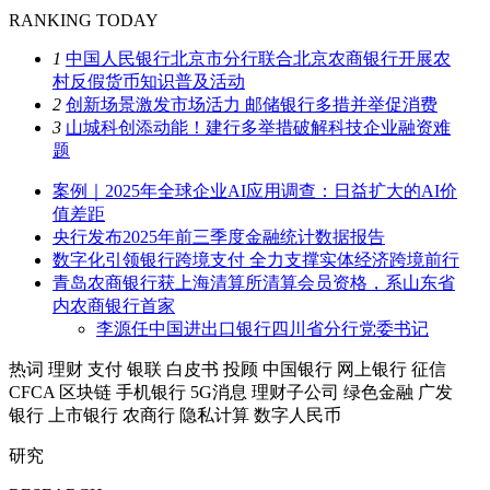
RANKING TODAY
1
中国人民银行北京市分行联合北京农商银行开展农
村反假货币知识普及活动
2
创新场景激发市场活力 邮储银行多措并举促消费
3
山城科创添动能！建行多举措破解科技企业融资难
题
案例｜2025年全球企业AI应用调查：日益扩大的AI价
值差距
央行发布2025年前三季度金融统计数据报告
数字化引领银行跨境支付 全力支撑实体经济跨境前行
青岛农商银行获上海清算所清算会员资格，系山东省
内农商银行首家
李源任中国进出口银行四川省分行党委书记
热词
理财
支付
银联
白皮书
投顾
中国银行
网上银行
征信
CFCA
区块链
手机银行
5G消息
理财子公司
绿色金融
广发
银行
上市银行
农商行
隐私计算
数字人民币
研究