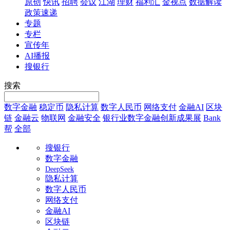
原创
快讯
招聘
会议
江湖
理财
福利汇
金视点
数据解读
政策速递
专题
专栏
宣传年
AI播报
搜银行
搜索
数字金融
稳定币
隐私计算
数字人民币
网络支付
金融AI
区块
链
金融云
物联网
金融安全
银行业数字金融创新成果展
Bank
帮
全部
搜银行
数字金融
DeepSeek
隐私计算
数字人民币
网络支付
金融AI
区块链