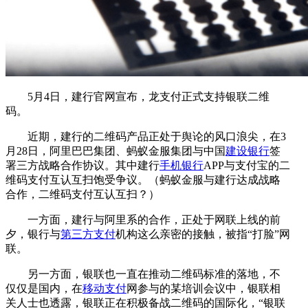
5月4日，建行官网宣布，龙支付正式支持银联二维
码。
近期，建行的二维码产品正处于舆论的风口浪尖，在3
月28日，阿里巴巴集团、蚂蚁金服集团与中国
建设银行
签
署三方战略合作协议。其中建行
手机银行
APP与支付宝的二
维码支付互认互扫饱受争议。（蚂蚁金服与建行达成战略
合作，二维码支付互认互扫？）
一方面，建行与阿里系的合作，正处于网联上线的前
夕，银行与
第三方支付
机构这么亲密的接触，被指“打脸”网
联。
另一方面，银联也一直在推动二维码标准的落地，不
仅仅是国内，在
移动支付
网参与的某培训会议中，银联相
关人士也透露，银联正在积极备战二维码的国际化，“银联