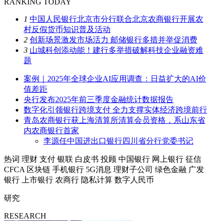
RANKING TODAY
1
中国人民银行北京市分行联合北京农商银行开展农
村反假货币知识普及活动
2
创新场景激发市场活力 邮储银行多措并举促消费
3
山城科创添动能！建行多举措破解科技企业融资难
题
案例｜2025年全球企业AI应用调查：日益扩大的AI价
值差距
央行发布2025年前三季度金融统计数据报告
数字化引领银行跨境支付 全力支撑实体经济跨境前行
青岛农商银行获上海清算所清算会员资格，系山东省
内农商银行首家
李源任中国进出口银行四川省分行党委书记
热词
理财
支付
银联
白皮书
投顾
中国银行
网上银行
征信
CFCA
区块链
手机银行
5G消息
理财子公司
绿色金融
广发
银行
上市银行
农商行
隐私计算
数字人民币
研究
RESEARCH