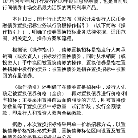
10”均为今年国开行发行的10年期固息金融债，也是目前银
行间债券市场交易最为活跃的两只利率产品。
本月13日，国开行正式发布《国家开发银行人民币金
融债券置换招标业务试行阶段操作指引》（以下简称《操
作指引》），明确了债券置换招标业务法律依据、适用范
围、相关定义、操作方案和流程。
根据该《操作指引》，债券置换招标是指发行人向承
销商（或投资人）招标发行置换债券，同时从承销商（或
投资人）手中换回被置换债券的操作。置换债券是指在置
换招标中发行的债券；被置换债券是指在置换招标中被赎
回的存量债券。
《操作指引》还明确了在债券置换招标中，发行人先
确定被置换债券价格（全价），再对置换债券进行价格/利
率招标；主要采用置换前后面值相等的方法，即被置换债
券数量等于置换债券中标数量；试行阶段，实行全额缴
款，即发行人和投资人双向全额缴款。
据悉，本次置换招标将采用单一价格招标方式，以置
换债券价格招标形式开展，置换债券标位区间设置及被置
换债券的价格将在招标书中公布。