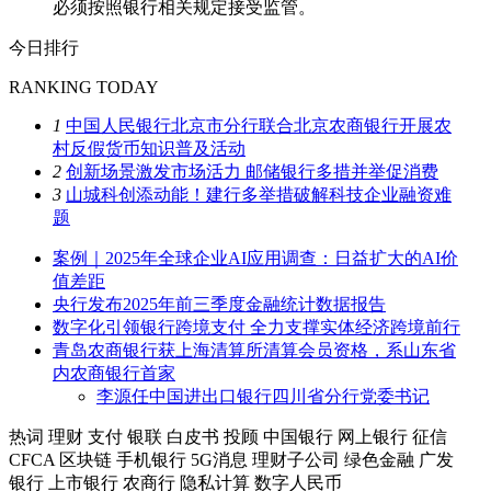
必须按照银行相关规定接受监管。
今日排行
RANKING TODAY
1
中国人民银行北京市分行联合北京农商银行开展农
村反假货币知识普及活动
2
创新场景激发市场活力 邮储银行多措并举促消费
3
山城科创添动能！建行多举措破解科技企业融资难
题
案例｜2025年全球企业AI应用调查：日益扩大的AI价
值差距
央行发布2025年前三季度金融统计数据报告
数字化引领银行跨境支付 全力支撑实体经济跨境前行
青岛农商银行获上海清算所清算会员资格，系山东省
内农商银行首家
李源任中国进出口银行四川省分行党委书记
热词
理财
支付
银联
白皮书
投顾
中国银行
网上银行
征信
CFCA
区块链
手机银行
5G消息
理财子公司
绿色金融
广发
银行
上市银行
农商行
隐私计算
数字人民币