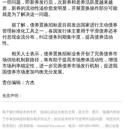
一些问题，即新券发行后，次新券和老券活跃度越来越
差，新券的流动性溢价愈发明显，开展置换操作部分可能
就是为了解决这一问题。
据了解，债券置换招标是目前发达国家进行主动债券
管理标准化工具之一，各国发行体主要用于平滑债券还本
付息现金流分布，纠正债务到期集中度，提高债券流动
性。
相关人士表示，债券置换招标业务开创了完善债券市
场供给机制新路径，将有助于提高市场整体流动性，增强
市场利率稳定性，进一步完善债券市场发行机制，促进我
国债券市场更加均衡充分发展。
责任编辑：方杰
免责声明：
电子银行网发布的专栏、投稿以及征文相关文章，其文字、图片、视频均来源
于作者投稿或转载自相关作品方；如涉及未经许可使用作品的问题，请您优先
联系我们（联系邮箱：cebnet@cfca.com.cn，电话：400-880-9888），我们会第