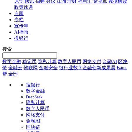
原创
快讯
招聘
会议
江湖
理财
福利汇
金视点
数据解读
政策速递
专题
专栏
宣传年
AI播报
搜银行
搜索
数字金融
稳定币
隐私计算
数字人民币
网络支付
金融AI
区块
链
金融云
物联网
金融安全
银行业数字金融创新成果展
Bank
帮
全部
搜银行
数字金融
DeepSeek
隐私计算
数字人民币
网络支付
金融AI
区块链