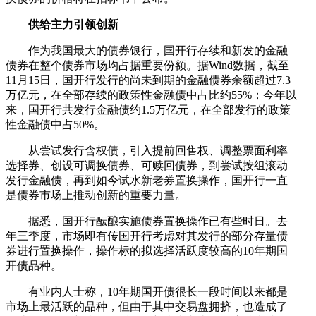
供给主力引领创新
作为我国最大的债券银行，国开行存续和新发的金融
债券在整个债券市场均占据重要份额。据Wind数据，截至
11月15日，国开行发行的尚未到期的金融债券余额超过7.3
万亿元，在全部存续的政策性金融债中占比约55%；今年以
来，国开行共发行金融债约1.5万亿元，在全部发行的政策
性金融债中占50%。
从尝试发行含权债，引入提前回售权、调整票面利率
选择券、创设可调换债券、可赎回债券，到尝试按组滚动
发行金融债，再到如今试水新老券置换操作，国开行一直
是债券市场上推动创新的重要力量。
据悉，国开行酝酿实施债券置换操作已有些时日。去
年三季度，市场即有传国开行考虑对其发行的部分存量债
券进行置换操作，操作标的拟选择活跃度较高的10年期国
开债品种。
有业内人士称，10年期国开债很长一段时间以来都是
市场上最活跃的品种，但由于其中交易盘拥挤，也造成了