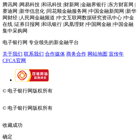
腾讯网 |网易科技 |和讯科技 |财新网 |金融界银行 |东方财富网 |
赛迪网 |新华信息化 |同花顺金融服务网 |中国金融新闻网 |新华
网财经 |人民网金融频道 |中文互联网数据研究资讯中心 |中金
在线 |证券日报网 |和讯银行 |凤凰理财 |中国网金融 |中国金融
集中采购网
电子银行网
专业领先的新金融平台
关于我们
联系我们
合作媒体
商务合作
网站地图
宣传年
CFCA官网
© 电子银行网版权所有
京ICP备05045998号-2
京公网安备
11010202009082
© 电子银行网版权所有
京ICP备05045998号-2
京公网安备
11010202009082
收藏成功
确定