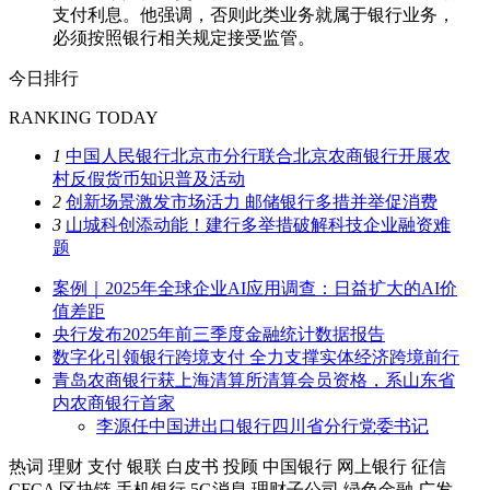
支付利息。他强调，否则此类业务就属于银行业务，
必须按照银行相关规定接受监管。
今日排行
RANKING TODAY
1
中国人民银行北京市分行联合北京农商银行开展农
村反假货币知识普及活动
2
创新场景激发市场活力 邮储银行多措并举促消费
3
山城科创添动能！建行多举措破解科技企业融资难
题
案例｜2025年全球企业AI应用调查：日益扩大的AI价
值差距
央行发布2025年前三季度金融统计数据报告
数字化引领银行跨境支付 全力支撑实体经济跨境前行
青岛农商银行获上海清算所清算会员资格，系山东省
内农商银行首家
李源任中国进出口银行四川省分行党委书记
热词
理财
支付
银联
白皮书
投顾
中国银行
网上银行
征信
CFCA
区块链
手机银行
5G消息
理财子公司
绿色金融
广发