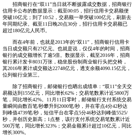
招商银行在“双11”当日就不断披露成交数据，招商银行
信用卡公布的数据显示：截至00:05，招行信用卡交易额便
突破10亿元；到了10:52，交易额一举突破100亿元，刷新去
年同期纪录。截至11日晚20点30分，招行信用卡交易额已
超过180亿元人民币。
而在4年前，也就是2013年的“双11”，招商银行信用卡
当日成交额只有27亿元。也就是说，仅仅4年的时间，招商
银行的成交额增长了逾5倍。数据显示，截至2016年，招商
银行累计发卡8031万张，稳坐股份制商业银行头把交椅，
其2016年累计成交额达22748亿元，透支余额4090.15亿元，
位列银行业第三。
除了招商银行，邮储银行也晒出成绩单：“双11”全天交
易额达到155亿元，同比增长62%；交易笔数累计近5800万
笔，同比增长42%。11月11日零时，邮储银行支付系统交易
量瞬间由数百笔/秒攀升到2000笔/秒，并在零点4分42秒达
到峰值4739笔/秒，短信平台在零点5分46秒达到峰值5525/
秒，并创历史新高；1点整，该行支付系统交易笔数累计近
500万笔，同比增长323%；交易金额累计超过10亿元，同比
增长300%。