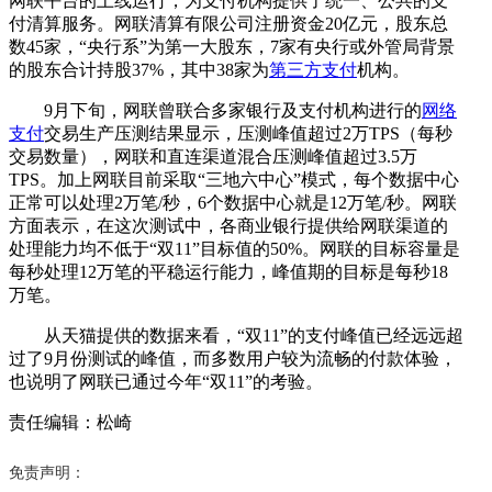
网联平台的上线运行，为支付机构提供了统一、公共的支
付清算服务。网联清算有限公司注册资金20亿元，股东总
数45家，“央行系”为第一大股东，7家有央行或外管局背景
的股东合计持股37%，其中38家为
第三方支付
机构。
9月下旬，网联曾联合多家银行及支付机构进行的
网络
支付
交易生产压测结果显示，压测峰值超过2万TPS（每秒
交易数量），网联和直连渠道混合压测峰值超过3.5万
TPS。加上网联目前采取“三地六中心”模式，每个数据中心
正常可以处理2万笔/秒，6个数据中心就是12万笔/秒。网联
方面表示，在这次测试中，各商业银行提供给网联渠道的
处理能力均不低于“双11”目标值的50%。网联的目标容量是
每秒处理12万笔的平稳运行能力，峰值期的目标是每秒18
万笔。
从天猫提供的数据来看，“双11”的支付峰值已经远远超
过了9月份测试的峰值，而多数用户较为流畅的付款体验，
也说明了网联已通过今年“双11”的考验。
责任编辑：松崎
免责声明：