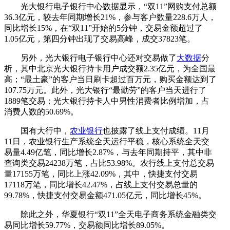
光大银行电子银行中心数据显示，“双11”网购支付总额
36.3亿元，较去年同期增长21%，参与客户数量228.6万人，
同比增长15%，在“双11”开始的5分钟，交易金额超过了
1.05亿元，第四分钟出现了交易高峰，成交37823笔。
另外，光大银行电子银行中心还对交易做了
大数据
分
析，其中北京光大银行持卡用户成交额2.35亿元，为全国最
高；“最土豪”的客户当日刷卡超过百万元，购买金额达到了
107.75万元。此外，光大银行“最勤劳”的客户当天进行了
1889笔交易；光大银行持卡人中男性消费者比例增加，占
消费人数的50.69%。
国有大行中，
农业银行
也披露了线上支付成绩。11月
11日，农业银行生产系统全天运行平稳，核心系统全天交
易量4.49亿笔，同比增长2.87%，与去年同期持平，其中非
查询类交易24238万笔，占比53.98%。农行线上支付总交易
量17155万笔，同比上涨42.09%，其中，快捷支付交易
17118万笔，同比增长42.47%，占线上支付交易总量的
99.78%，快捷支付交易金额471.05亿元，同比增长45%。
除此之外，华夏银行“双11”全天电子商务系统金融类交
易同比增长59.77%，交易额同比增长89.05%。