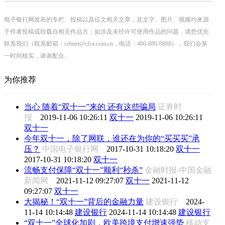
电子银行网发布的专栏、投稿以及征文相关文章，其文字、图片、视频均来源
于作者投稿或转载自相关作品方；如涉及未经许可使用作品的问题，请您优先
联系我们（联系邮箱：cebnet@cfca.com.cn，电话：400-880-9888），我们会第
一时间核实，谢谢配合。
为你推荐
当心 随着“双十一”来的 还有这些骗局
证券时
报
2019-11-06 10:26:11
双十一
2019-11-06 10:26:11
双十一
今年双十一，除了网联，谁还在为你的“买买买”承
压？
中国电子银行网
2017-10-31 10:18:20
双十一
2017-10-31 10:18:20
双十一
流畅支付保障“双十一”顺利“秒杀”
金融时报-中国金融
新闻网
2021-11-12 09:27:07
双十一
2021-11-12
09:27:07
双十一
大揭秘！“双十一”背后的金融力量
建设银行
2024-
11-14 10:14:48
建设银行
2024-11-14 10:14:48
建设银行
“双十一”全球化加剧，欧美跨境支付增速强势
移动支