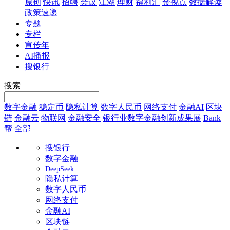
原创
快讯
招聘
会议
江湖
理财
福利汇
金视点
数据解读
政策速递
专题
专栏
宣传年
AI播报
搜银行
搜索
数字金融
稳定币
隐私计算
数字人民币
网络支付
金融AI
区块
链
金融云
物联网
金融安全
银行业数字金融创新成果展
Bank
帮
全部
搜银行
数字金融
DeepSeek
隐私计算
数字人民币
网络支付
金融AI
区块链