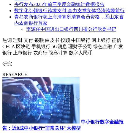
央行发布2025年前三季度金融统计数据报告
数字化引领银行跨境支付 全力支撑实体经济跨境前行
青岛农商银行获上海清算所清算会员资格，系山东省
内农商银行首家
李源任中国进出口银行四川省分行党委书记
热词
理财
支付
银联
白皮书
投顾
中国银行
网上银行
征信
CFCA
区块链
手机银行
5G消息
理财子公司
绿色金融
广发
银行
上市银行
农商行
隐私计算
数字人民币
研究
RESEARCH
中小银行数字金融报
告：近8成中小银行“非常关注”大模型