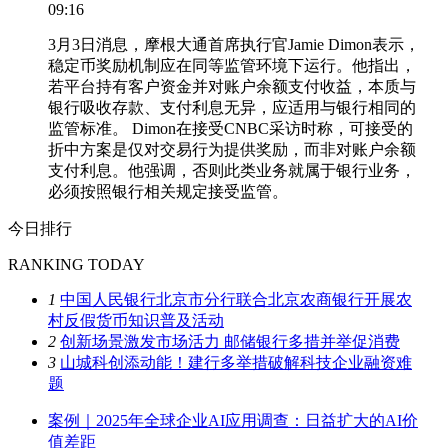
09:16
3月3日消息，摩根大通首席执行官Jamie Dimon表示，
稳定币奖励机制应在同等监管环境下运行。他指出，
若平台持有客户资金并对账户余额支付收益，本质与
银行吸收存款、支付利息无异，应适用与银行相同的
监管标准。 Dimon在接受CNBC采访时称，可接受的
折中方案是仅对交易行为提供奖励，而非对账户余额
支付利息。他强调，否则此类业务就属于银行业务，
必须按照银行相关规定接受监管。
今日排行
RANKING TODAY
1
中国人民银行北京市分行联合北京农商银行开展农
村反假货币知识普及活动
2
创新场景激发市场活力 邮储银行多措并举促消费
3
山城科创添动能！建行多举措破解科技企业融资难
题
案例｜2025年全球企业AI应用调查：日益扩大的AI价
值差距