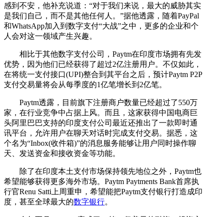
感到不安，他补充说道：“对于我们来说，最大的威胁其实
是我们自己，而不是其他任何人。”据他透露，随着PayPal
和WhatsApp加入到数字支付“大战”之中，更多的企业和个
人会对这一领域产生兴趣。
相比于其他数字支付公司，Paytm在印度市场拥有先发
优势，因为他们已经获得了超过2亿注册用户。不仅如此，
在将统一支付接口(UPI)整合到其平台之后，预计Paytm P2P
支付交易量将会从每季度的1亿笔增长到2亿笔。
Paytm透露，目前旗下注册商户数量已经超过了550万
家，在行业竞争中占据上风。而且，这家获得中国电商巨
头阿里巴巴支持的印度支付公司最近还推出了一款即时通
讯平台，允许用户在聊天对话时完成支付交易。据悉，这
个名为“Inbox(收件箱)”的消息服务能够让用户同时操作聊
天、发送资金和接收资金等功能。
除了在印度本土支付市场保持领先地位之外，Paytm也
希望能够获得更多海外市场。Paytm Paytments Bank首席执
行官Renu Satti上周重申，希望能把Paytm支付银行打造成印
度，甚至全球最大的
数字银行
。