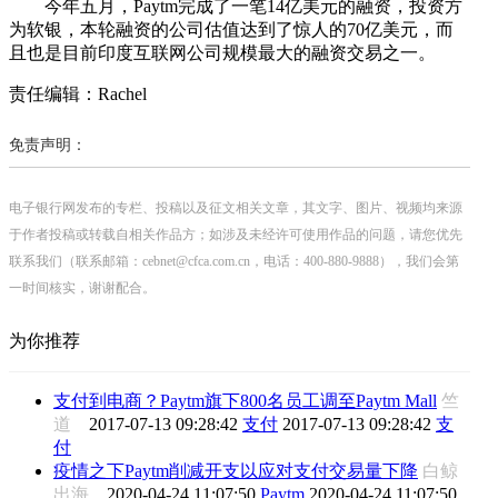
今年五月，Paytm完成了一笔14亿美元的融资，投资方
为软银，本轮融资的公司估值达到了惊人的70亿美元，而
且也是目前印度互联网公司规模最大的融资交易之一。
责任编辑：Rachel
免责声明：
电子银行网发布的专栏、投稿以及征文相关文章，其文字、图片、视频均来源
于作者投稿或转载自相关作品方；如涉及未经许可使用作品的问题，请您优先
联系我们（联系邮箱：cebnet@cfca.com.cn，电话：400-880-9888），我们会第
一时间核实，谢谢配合。
为你推荐
支付到电商？Paytm旗下800名员工调至Paytm Mall
竺
道
2017-07-13 09:28:42
支付
2017-07-13 09:28:42
支
付
疫情之下Paytm削减开支以应对支付交易量下降
白鲸
出海
2020-04-24 11:07:50
Paytm
2020-04-24 11:07:50