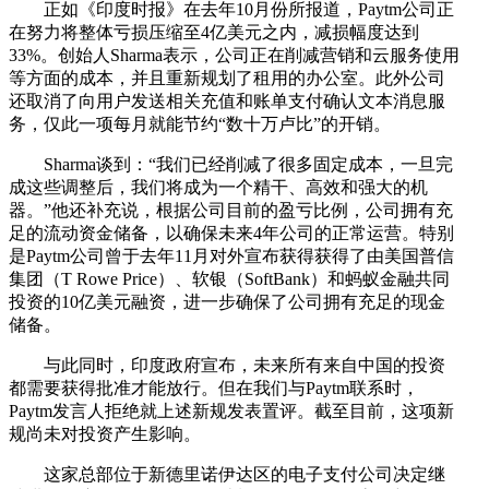
正如《印度时报》在去年10月份所报道，Paytm公司正
在努力将整体亏损压缩至4亿美元之内，减损幅度达到
33%。创始人Sharma表示，公司正在削减营销和云服务使用
等方面的成本，并且重新规划了租用的办公室。此外公司
还取消了向用户发送相关充值和账单支付确认文本消息服
务，仅此一项每月就能节约“数十万卢比”的开销。
Sharma谈到：“我们已经削减了很多固定成本，一旦完
成这些调整后，我们将成为一个精干、高效和强大的机
器。”他还补充说，根据公司目前的盈亏比例，公司拥有充
足的流动资金储备，以确保未来4年公司的正常运营。特别
是Paytm公司曾于去年11月对外宣布获得获得了由美国普信
集团（T Rowe Price）、软银（SoftBank）和蚂蚁金融共同
投资的10亿美元融资，进一步确保了公司拥有充足的现金
储备。
与此同时，印度政府宣布，未来所有来自中国的投资
都需要获得批准才能放行。但在我们与Paytm联系时，
Paytm发言人拒绝就上述新规发表置评。截至目前，这项新
规尚未对投资产生影响。
这家总部位于新德里诺伊达区的电子支付公司决定继