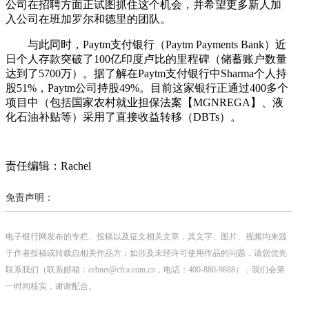
公司在招聘方面正试图抓住这个机会，并希望更多新人加
入公司在班加罗尔和德里的团队。
与此同时，Paytm支付银行（Paytm Payments Bank）近
日个人存款突破了100亿印度卢比的里程碑（储蓄账户数量
达到了5700万）。据了解在Paytm支付银行中Sharma个人持
股51%，Paytm公司持股49%。目前这家银行正通过400多个
项目中（包括国家农村就业担保法案【MGNREGA】、液
化石油补贴等）采用了直接收益转移（DBTs）。
责任编辑：Rachel
免责声明：
电子银行网发布的专栏、投稿以及征文相关文章，其文字、图片、视频均来源
于作者投稿或转载自相关作品方；如涉及未经许可使用作品的问题，请您优先
联系我们（联系邮箱：cebnet@cfca.com.cn，电话：400-880-9888），我们会第
一时间核实，谢谢配合。