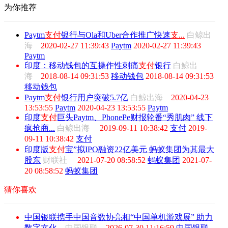
为你推荐
Paytm
支付
银行与Ola和Uber合作推广快速
支...
白鲸出
海
2020-02-27 11:39:43
Paytm
2020-02-27 11:39:43
Paytm
印度：移动钱包的互操作性刺痛
支付
银行
白鲸出
海
2018-08-14 09:31:53
移动钱包
2018-08-14 09:31:53
移动钱包
Paytm
支付
银行用户突破5.7亿
白鲸出海
2020-04-23
13:53:55
Paytm
2020-04-23 13:53:55
Paytm
印度
支付
巨头Paytm、PhonePe财报轮番“秀肌肉” 线下
疯抢商...
白鲸出海
2019-09-11 10:38:42
支付
2019-
09-11 10:38:42
支付
印度版
支付
宝”拟IPO融资22亿美元 蚂蚁集团为其最大
股东
财联社
2021-07-20 08:58:52
蚂蚁集团
2021-07-
20 08:58:52
蚂蚁集团
猜你喜欢
中国银联携手中国音数协亮相“中国单机游戏展” 助力
数字文化...
中国银联
2026-07-30 11:16:59
中国银联