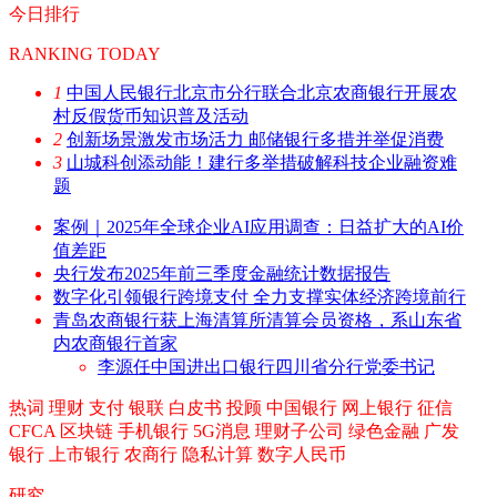
今日排行
RANKING TODAY
1
中国人民银行北京市分行联合北京农商银行开展农
村反假货币知识普及活动
2
创新场景激发市场活力 邮储银行多措并举促消费
3
山城科创添动能！建行多举措破解科技企业融资难
题
案例｜2025年全球企业AI应用调查：日益扩大的AI价
值差距
央行发布2025年前三季度金融统计数据报告
数字化引领银行跨境支付 全力支撑实体经济跨境前行
青岛农商银行获上海清算所清算会员资格，系山东省
内农商银行首家
李源任中国进出口银行四川省分行党委书记
热词
理财
支付
银联
白皮书
投顾
中国银行
网上银行
征信
CFCA
区块链
手机银行
5G消息
理财子公司
绿色金融
广发
银行
上市银行
农商行
隐私计算
数字人民币
研究