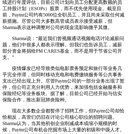
续进行年度评估，目前公司计划向员工分配更高数额的员
工持股计划（ESOPs）股票，而不优先使用现金。截至目
前，Paytm公司约有5000位全职员工，并且尚未采取任何减
薪措施。尽管公司大多数高管成员表示接受减薪，但
Sharma表示这种调整对公司的现金流影响微乎其微。
Sharma说：“最近我们曾视频通话视频电话讨论减薪问
题，他们中很多人都表示理解。但我们也告诉员工，减薪
部分资金将捐给PM CARES基金，而不是用于节省公司开
支。”
疫情爆发已经导致类似电影票务预定和旅行等业务几
乎完全停滞，但同时移动充电和电费缴纳服务等公共事务
支出已经出现上升。尽管Paytm公司的一部分业务出现了暂
停，但公司正充分利用人力优势，来加强包括金融服务和
保险经纪等业务板块。据了解，目前公司已经开始与信实
保险合作，推出新冠肺炎险种。
现在大多数企业都暂停了招聘工作，但Paytm公司却恰
恰相反，高管们仍旧在讨论公司核心职位的招聘问题。
Sharma认为，当其他初创企业削减成本或缩小规模的时
候，Paytm公司有机会挖掘市场上大量的初级和中级人才。