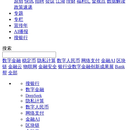
原创
快讯
招聘
会议
江湖
理财
福利汇
金视点
数据解读
政策速递
专题
专栏
宣传年
AI播报
搜银行
搜索
数字金融
稳定币
隐私计算
数字人民币
网络支付
金融AI
区块
链
金融云
物联网
金融安全
银行业数字金融创新成果展
Bank
帮
全部
搜银行
数字金融
DeepSeek
隐私计算
数字人民币
网络支付
金融AI
区块链