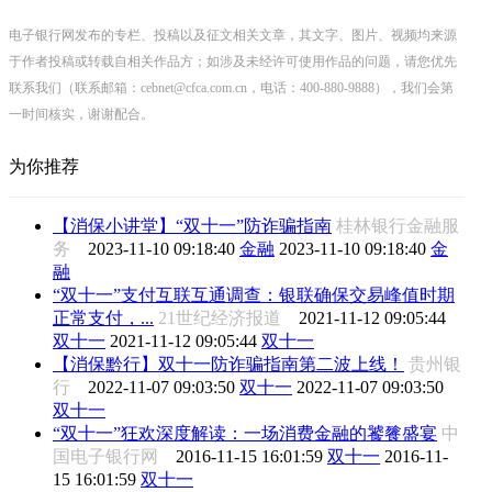
电子银行网发布的专栏、投稿以及征文相关文章，其文字、图片、视频均来源
于作者投稿或转载自相关作品方；如涉及未经许可使用作品的问题，请您优先
联系我们（联系邮箱：cebnet@cfca.com.cn，电话：400-880-9888），我们会第
一时间核实，谢谢配合。
为你推荐
【消保小讲堂】“双十一”防诈骗指南
桂林银行金融服
务
2023-11-10 09:18:40
金融
2023-11-10 09:18:40
金
融
“双十一”支付互联互通调查：银联确保交易峰值时期
正常支付，...
21世纪经济报道
2021-11-12 09:05:44
双十一
2021-11-12 09:05:44
双十一
【消保黔行】双十一防诈骗指南第二波上线！
贵州银
行
2022-11-07 09:03:50
双十一
2022-11-07 09:03:50
双十一
“双十一”狂欢深度解读：一场消费金融的饕餮盛宴
中
国电子银行网
2016-11-15 16:01:59
双十一
2016-11-
15 16:01:59
双十一