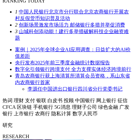
RANKING TODAY
1
中国人民银行北京市分行联合北京农商银行开展农
村反假货币知识普及活动
2
创新场景激发市场活力 邮储银行多措并举促消费
3
山城科创添动能！建行多举措破解科技企业融资难
题
案例｜2025年全球企业AI应用调查：日益扩大的AI价
值差距
央行发布2025年前三季度金融统计数据报告
数字化引领银行跨境支付 全力支撑实体经济跨境前行
青岛农商银行获上海清算所清算会员资格，系山东省
内农商银行首家
李源任中国进出口银行四川省分行党委书记
热词
理财
支付
银联
白皮书
投顾
中国银行
网上银行
征信
CFCA
区块链
手机银行
5G消息
理财子公司
绿色金融
广发
银行
上市银行
农商行
隐私计算
数字人民币
研究
RESEARCH