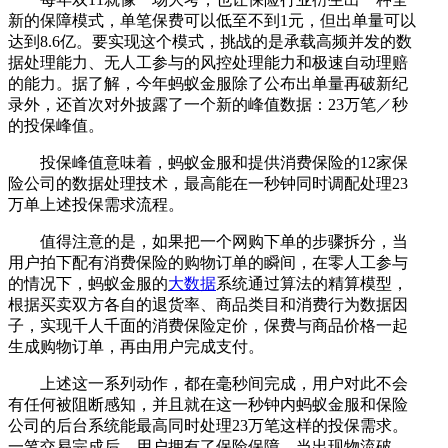
新的保障模式，单笔保费可以低至不到1元，但出单量可以
达到8.6亿。要实现这个模式，挑战的是承载高频并发的数
据处理能力、无人工参与的风控处理能力和极速自动理赔
的能力。据了解，今年蚂蚁金服除了公布出单量再破新纪
录外，还首次对外披露了一个新的峰值数据：23万笔／秒
的投保峰值。
投保峰值意味着，蚂蚁金服和提供消费保险的12家保
险公司的数据处理技术，最高能在一秒钟同时调配处理23
万单上述投保需求流程。
值得注意的是，如果把一个网购下单的步骤拆分，当
用户拍下配有消费保险的购物订单的瞬间，在零人工参与
的情况下，蚂蚁金服的
大数据
系统通过算法的精算模型，
根据买卖双方各自的退货率、商品类目和消费行为数据因
子，实现千人千面的消费保险定价，保费与商品价格一起
生成购物订单，再由用户完成支付。
上述这一系列动作，都在毫秒间完成，用户对此不会
有任何被阻断感知，并且就在这一秒钟内蚂蚁金服和保险
公司的后台系统能最高同时处理23万笔这样的投保需求。
一笔交易完成后，用户拥有了保险保障，当出现物流破