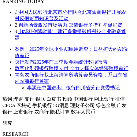
RANKING TODAY
1
中国人民银行北京市分行联合北京农商银行开展农
村反假货币知识普及活动
2
创新场景激发市场活力 邮储银行多措并举促消费
3
山城科创添动能！建行多举措破解科技企业融资难
题
案例｜2025年全球企业AI应用调查：日益扩大的AI价
值差距
央行发布2025年前三季度金融统计数据报告
数字化引领银行跨境支付 全力支撑实体经济跨境前行
青岛农商银行获上海清算所清算会员资格，系山东省
内农商银行首家
李源任中国进出口银行四川省分行党委书记
热词
理财
支付
银联
白皮书
投顾
中国银行
网上银行
征信
CFCA
区块链
手机银行
5G消息
理财子公司
绿色金融
广发
银行
上市银行
农商行
隐私计算
数字人民币
研究
RESEARCH