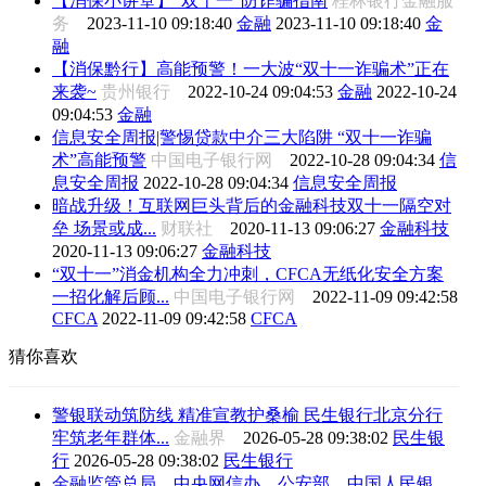
【消保小讲堂】“双十一”防诈骗指南
桂林银行金融服
务
2023-11-10 09:18:40
金融
2023-11-10 09:18:40
金
融
【消保黔行】高能预警！一大波“双十一诈骗术”正在
来袭~
贵州银行
2022-10-24 09:04:53
金融
2022-10-24
09:04:53
金融
信息安全周报|警惕贷款中介三大陷阱 “双十一诈骗
术”高能预警
中国电子银行网
2022-10-28 09:04:34
信
息安全周报
2022-10-28 09:04:34
信息安全周报
暗战升级！互联网巨头背后的金融科技双十一隔空对
垒 场景或成...
财联社
2020-11-13 09:06:27
金融科技
2020-11-13 09:06:27
金融科技
“双十一”消金机构全力冲刺，CFCA无纸化安全方案
一招化解后顾...
中国电子银行网
2022-11-09 09:42:58
CFCA
2022-11-09 09:42:58
CFCA
猜你喜欢
警银联动筑防线 精准宣教护桑榆 民生银行北京分行
牢筑老年群体...
金融界
2026-05-28 09:38:02
民生银
行
2026-05-28 09:38:02
民生银行
金融监管总局、中央网信办、公安部、中国人民银