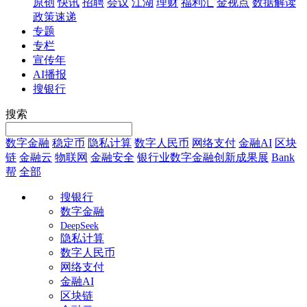
原创
快讯
招聘
会议
江湖
理财
福利汇
金视点
数据解读
政策速递
专题
专栏
宣传年
AI播报
搜银行
搜索
数字金融
稳定币
隐私计算
数字人民币
网络支付
金融AI
区块
链
金融云
物联网
金融安全
银行业数字金融创新成果展
Bank
帮
全部
搜银行
数字金融
DeepSeek
隐私计算
数字人民币
网络支付
金融AI
区块链