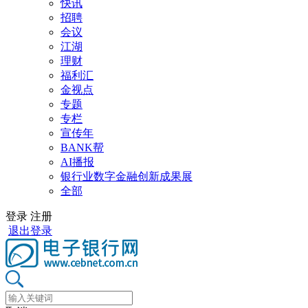
快讯
招聘
会议
江湖
理财
福利汇
金视点
专题
专栏
宣传年
BANK帮
AI播报
银行业数字金融创新成果展
全部
登录
注册
退出登录