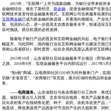
2015年，“互联网+”上升为国家战略，为银行业带来前所
金融相结合，催生了新经济、
新金融
，促使金融领域产生新业
联网技术改变传统金融服务模式。互联网公司也将服务拓展到
互联网金融
已成为新金融的推进器，并逐渐向规模化、产业化
取、包容的心态，进一步提高支农惠农服务水平，快速适应互
应对挑战、抓住机遇的必然选择。
随着电子银行产品的普及和互联网金融的兴起，电子银行客
幅提升。与此同时，国内银行业在互联网金融平台建设方面已有
简称山东省联社）审时度势，站在全局的高度认真研究互联网
2015年10月，山东省联社启动金融服务平台项目（即智e购
之路。2016年9月，实现金融服务平台内部试运行，2017年5
“智e购”商城。以电商和社区O2O作为对外服务门户，实
切换“全省首页”、“农商银行”等页面，展示区域特色商品和
务。
——电商服务。
山东省联社与各农商银行分工协作，将优质
题。省联社重点引入阿里、京东等综合电商，将其产品服务接
区向农村客户在线销售化肥、种子、农药、农机等农资产品；
地直供，降低果蔬类产品因多环节流转产生的大损耗率。同时