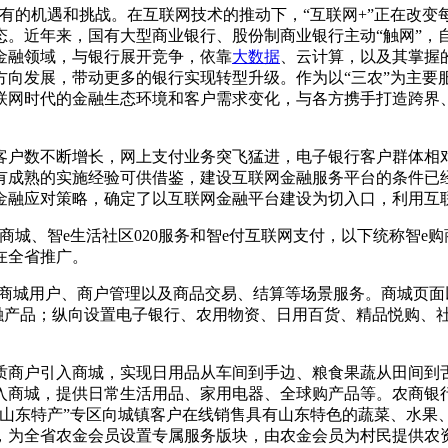
未有的机遇和挑战。在互联网技术的推动下，“互联网+”正在改
态。近年来，国有大型商业银行、股份制商业银行主动“触网”，
金融领域，与银行展开竞争，依靠
大数据
、云计算，以及其掌握
方向发展，带动更多的银行实现转型升级。作为以“三农”为主要
联网时代的金融生态环境和客户需求变化，与各方携手打造跨界
户数不断增长，网上支付业务突飞猛进，电子银行客户群体相对
成熟的实施经验可供借鉴，建设互联网金融服务平台的条件已经
金融应对策略，确定了以互联网金融平台建设为切入口，利用互
商城、智e生活社区020服务和智e付互联网支付，以下统称智
月在全省推广。
现商城用户、商户管理以及商品交易、结算等场景服务。商城页
金融产品；纵向设置电子银行、农用物资、日用百货、精品悦购、
商户引入商城，实现日用品从车间到手边、粮食果蔬从田间到舌尖
入商城，提供日常生活用品、家用电器、全球购产品等。农商银行
“山东特产”专区向城镇客户在线销售具有山东特色的蔬菜、水果
，为全省农金会员设置专属服务版块，由农金会员为村民提供农