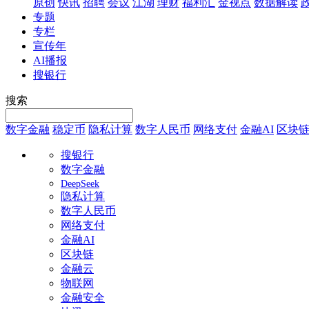
原创
快讯
招聘
会议
江湖
理财
福利汇
金视点
数据解读
专题
专栏
宣传年
AI播报
搜银行
搜索
数字金融
稳定币
隐私计算
数字人民币
网络支付
金融AI
区块
搜银行
数字金融
DeepSeek
隐私计算
数字人民币
网络支付
金融AI
区块链
金融云
物联网
金融安全