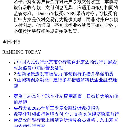
若平台持有客户资金并对账户余额支付收益，本质与
银行吸收存款、支付利息无异，应适用与银行相同的
监管标准。 Dimon在接受CNBC采访时称，可接受的
折中方案是仅对交易行为提供奖励，而非对账户余额
支付利息。他强调，否则此类业务就属于银行业务，
必须按照银行相关规定接受监管。
今日排行
RANKING TODAY
1
中国人民银行北京市分行联合北京农商银行开展农
村反假货币知识普及活动
2
创新场景激发市场活力 邮储银行多措并举促消费
3
山城科创添动能！建行多举措破解科技企业融资难
题
案例｜2025年全球企业AI应用调查：日益扩大的AI价
值差距
央行发布2025年前三季度金融统计数据报告
数字化引领银行跨境支付 全力支撑实体经济跨境前行
青岛农商银行获上海清算所清算会员资格，系山东省
内农商银行首家