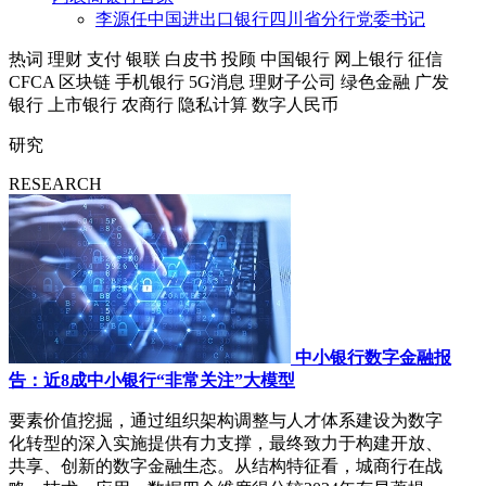
李源任中国进出口银行四川省分行党委书记
热词
理财
支付
银联
白皮书
投顾
中国银行
网上银行
征信
CFCA
区块链
手机银行
5G消息
理财子公司
绿色金融
广发
银行
上市银行
农商行
隐私计算
数字人民币
研究
RESEARCH
中小银行数字金融报
告：近8成中小银行“非常关注”大模型
要素价值挖掘，通过组织架构调整与人才体系建设为数字
化转型的深入实施提供有力支撑，最终致力于构建开放、
共享、创新的数字金融生态。从结构特征看，城商行在战