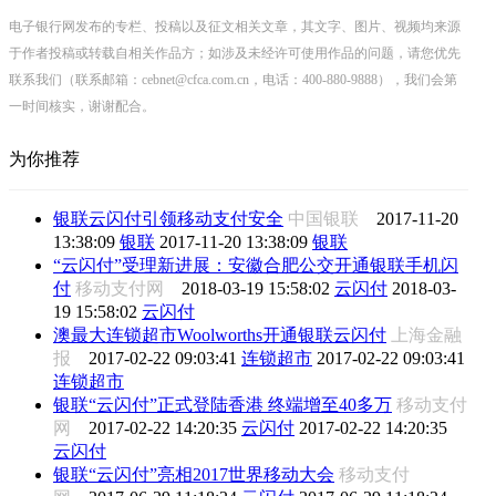
电子银行网发布的专栏、投稿以及征文相关文章，其文字、图片、视频均来源
于作者投稿或转载自相关作品方；如涉及未经许可使用作品的问题，请您优先
联系我们（联系邮箱：cebnet@cfca.com.cn，电话：400-880-9888），我们会第
一时间核实，谢谢配合。
为你推荐
银联云闪付引领移动支付安全
中国银联
2017-11-20
13:38:09
银联
2017-11-20 13:38:09
银联
“云闪付”受理新进展：安徽合肥公交开通银联手机闪
付
移动支付网
2018-03-19 15:58:02
云闪付
2018-03-
19 15:58:02
云闪付
澳最大连锁超市Woolworths开通银联云闪付
上海金融
报
2017-02-22 09:03:41
连锁超市
2017-02-22 09:03:41
连锁超市
银联“云闪付”正式登陆香港 终端增至40多万
移动支付
网
2017-02-22 14:20:35
云闪付
2017-02-22 14:20:35
云闪付
银联“云闪付”亮相2017世界移动大会
移动支付