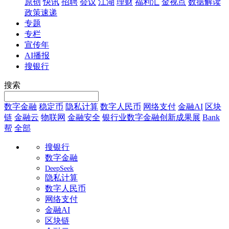
原创
快讯
招聘
会议
江湖
理财
福利汇
金视点
数据解读
政策速递
专题
专栏
宣传年
AI播报
搜银行
搜索
数字金融
稳定币
隐私计算
数字人民币
网络支付
金融AI
区块
链
金融云
物联网
金融安全
银行业数字金融创新成果展
Bank
帮
全部
搜银行
数字金融
DeepSeek
隐私计算
数字人民币
网络支付
金融AI
区块链