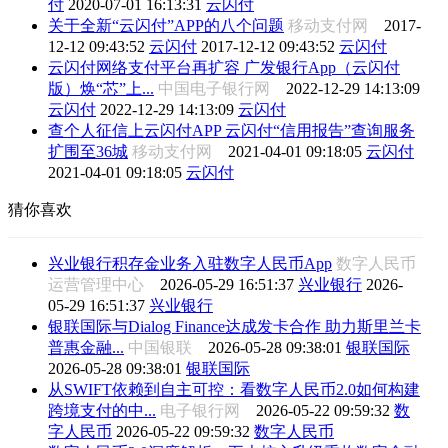
付
2020-07-01 16:13:31
云闪付
关于全新“云闪付”APP的八个问题
移动支付网
2017-
12-12 09:43:52
云闪付
2017-12-12 09:43:52
云闪付
云闪付网络支付平台再扩容 广发银行App（云闪付
版）焕“芯”上...
中国电子银行网
2022-12-29 14:13:09
云闪付
2022-12-29 14:13:09
云闪付
查个人征信上云闪付APP 云闪付“信用报告”查询服务
扩围至36城
移动支付网
2021-04-01 09:18:05
云闪付
2021-04-01 09:18:05
云闪付
猜你喜欢
兴业银行积存金业务入驻数字人民币App
数字人民币
运营管理中心
2026-05-29 16:51:37
兴业银行
2026-
05-29 16:51:37
兴业银行
银联国际与Dialog Finance达成发卡合作 助力斯里兰卡
普惠金融...
中国银联
2026-05-28 09:38:01
银联国际
2026-05-28 09:38:01
银联国际
从SWIFT依赖到自主可控：看数字人民币2.0如何构建
跨境支付的中...
电子银行网
2026-05-22 09:59:32
数
字人民币
2026-05-22 09:59:32
数字人民币