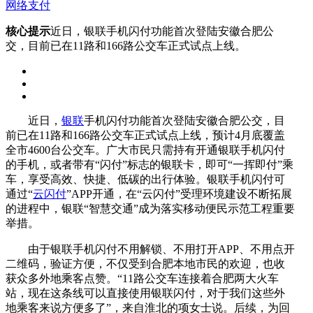
网络支付
核心提示
近日，银联手机闪付功能首次登陆安徽合肥公
交，目前已在11路和166路公交车正式试点上线。
近日，
银联
手机闪付功能首次登陆安徽合肥公交，目
前已在11路和166路公交车正式试点上线，预计4月底覆盖
全市4600台公交车。广大市民只需持有开通银联手机闪付
的手机，或者带有“闪付”标志的银联卡，即可“一挥即付”乘
车，享受高效、快捷、低碳的出行体验。银联手机闪付可
通过“
云闪付
”APP开通，在“云闪付”受理环境建设不断拓展
的进程中，银联“智慧交通”成为落实移动便民示范工程重要
举措。
由于银联手机闪付不用解锁、不用打开APP、不用点开
二维码，验证方便，不仅受到合肥本地市民的欢迎，也收
获众多外地乘客点赞。“11路公交车连接着合肥两大火车
站，现在这条线可以直接使用银联闪付，对于我们这些外
地乘客来说方便多了”，来自淮北的项女士说。后续，为回