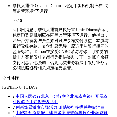
摩根大通CEO Jamie Dimon：稳定币奖励机制应在“同
等监管环境”下运行
09:16
3月3日消息，摩根大通首席执行官Jamie Dimon表示，
稳定币奖励机制应在同等监管环境下运行。他指出，
若平台持有客户资金并对账户余额支付收益，本质与
银行吸收存款、支付利息无异，应适用与银行相同的
监管标准。 Dimon在接受CNBC采访时称，可接受的
折中方案是仅对交易行为提供奖励，而非对账户余额
支付利息。他强调，否则此类业务就属于银行业务，
必须按照银行相关规定接受监管。
今日排行
RANKING TODAY
1
中国人民银行北京市分行联合北京农商银行开展农
村反假货币知识普及活动
2
创新场景激发市场活力 邮储银行多措并举促消费
3
山城科创添动能！建行多举措破解科技企业融资难