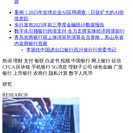
题
案例｜2025年全球企业AI应用调查：日益扩大的AI价
值差距
央行发布2025年前三季度金融统计数据报告
数字化引领银行跨境支付 全力支撑实体经济跨境前行
青岛农商银行获上海清算所清算会员资格，系山东省
内农商银行首家
李源任中国进出口银行四川省分行党委书记
热词
理财
支付
银联
白皮书
投顾
中国银行
网上银行
征信
CFCA
区块链
手机银行
5G消息
理财子公司
绿色金融
广发
银行
上市银行
农商行
隐私计算
数字人民币
研究
RESEARCH