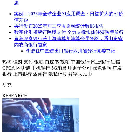
题
案例｜2025年全球企业AI应用调查：日益扩大的AI价
值差距
央行发布2025年前三季度金融统计数据报告
数字化引领银行跨境支付 全力支撑实体经济跨境前行
青岛农商银行获上海清算所清算会员资格，系山东省
内农商银行首家
李源任中国进出口银行四川省分行党委书记
热词
理财
支付
银联
白皮书
投顾
中国银行
网上银行
征信
CFCA
区块链
手机银行
5G消息
理财子公司
绿色金融
广发
银行
上市银行
农商行
隐私计算
数字人民币
研究
RESEARCH