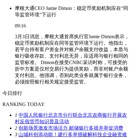
摩根大通CEO Jamie Dimon：稳定币奖励机制应在“同
等监管环境”下运行
09:16
3月3日消息，摩根大通首席执行官Jamie Dimon表示，
稳定币奖励机制应在同等监管环境下运行。他指出，
若平台持有客户资金并对账户余额支付收益，本质与
银行吸收存款、支付利息无异，应适用与银行相同的
监管标准。 Dimon在接受CNBC采访时称，可接受的
折中方案是仅对交易行为提供奖励，而非对账户余额
支付利息。他强调，否则此类业务就属于银行业务，
必须按照银行相关规定接受监管。
今日排行
RANKING TODAY
1
中国人民银行北京市分行联合北京农商银行开展农
村反假货币知识普及活动
2
创新场景激发市场活力 邮储银行多措并举促消费
3
山城科创添动能！建行多举措破解科技企业融资难