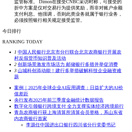
监管标准。 Dimon在接受CNBC采访时称，可接受的
折中方案是仅对交易行为提供奖励，而非对账户余额
支付利息。他强调，否则此类业务就属于银行业务，
必须按照银行相关规定接受监管。
今日排行
RANKING TODAY
1
中国人民银行北京市分行联合北京农商银行开展农
村反假货币知识普及活动
2
创新场景激发市场活力 邮储银行多措并举促消费
3
山城科创添动能！建行多举措破解科技企业融资难
题
案例｜2025年全球企业AI应用调查：日益扩大的AI价
值差距
央行发布2025年前三季度金融统计数据报告
数字化引领银行跨境支付 全力支撑实体经济跨境前行
青岛农商银行获上海清算所清算会员资格，系山东省
内农商银行首家
李源任中国进出口银行四川省分行党委书记