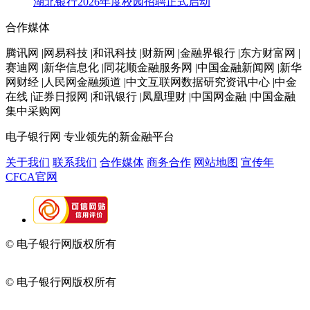
湖北银行2026年度校园招聘正式启动
合作媒体
腾讯网 |网易科技 |和讯科技 |财新网 |金融界银行 |东方财富网 |
赛迪网 |新华信息化 |同花顺金融服务网 |中国金融新闻网 |新华
网财经 |人民网金融频道 |中文互联网数据研究资讯中心 |中金
在线 |证券日报网 |和讯银行 |凤凰理财 |中国网金融 |中国金融
集中采购网
电子银行网
专业领先的新金融平台
关于我们
联系我们
合作媒体
商务合作
网站地图
宣传年
CFCA官网
© 电子银行网版权所有
京ICP备05045998号-2
京公网安备
11010202009082
© 电子银行网版权所有
京ICP备05045998号-2
京公网安备
11010202009082