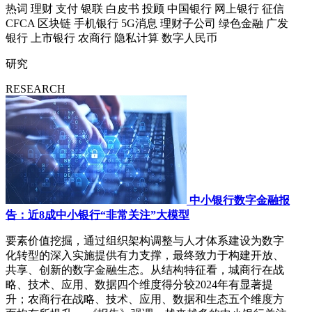
热词
理财
支付
银联
白皮书
投顾
中国银行
网上银行
征信
CFCA
区块链
手机银行
5G消息
理财子公司
绿色金融
广发
银行
上市银行
农商行
隐私计算
数字人民币
研究
RESEARCH
中小银行数字金融报
告：近8成中小银行“非常关注”大模型
要素价值挖掘，通过组织架构调整与人才体系建设为数字
化转型的深入实施提供有力支撑，最终致力于构建开放、
共享、创新的数字金融生态。从结构特征看，城商行在战
略、技术、应用、数据四个维度得分较2024年有显著提
升；农商行在战略、技术、应用、数据和生态五个维度方