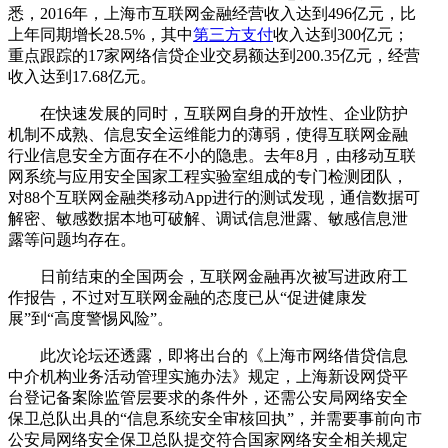
悉，2016年，上海市互联网金融经营收入达到496亿元，比
上年同期增长28.5%，其中
第三方支付
收入达到300亿元；
重点跟踪的17家网络信贷企业交易额达到200.35亿元，经营
收入达到17.68亿元。
在快速发展的同时，互联网自身的开放性、企业防护
机制不成熟、信息安全运维能力的薄弱，使得互联网金融
行业信息安全方面存在不小的隐患。去年8月，由移动互联
网系统与应用安全国家工程实验室组成的专门检测团队，
对88个互联网金融类移动App进行的测试发现，通信数据可
解密、敏感数据本地可破解、调试信息泄露、敏感信息泄
露等问题均存在。
日前结束的全国两会，互联网金融再次被写进政府工
作报告，不过对互联网金融的态度已从“促进健康发
展”到“高度警惕风险”。
此次论坛还透露，即将出台的《上海市网络借贷信息
中介机构业务活动管理实施办法》规定，上海新设网贷平
台登记备案除监管层要求的条件外，还需公安局网络安全
保卫总队出具的“信息系统安全审核回执”，并需要事前向市
公安局网络安全保卫总队提交符合国家网络安全相关规定