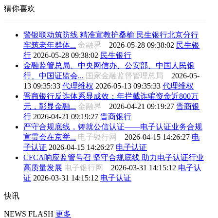
猜你喜欢
警银联动筑防线 精准宣教护桑榆 民生银行北京分行
牢筑老年群体...
金融界
2026-05-28 09:38:02
民生银
行
2026-05-28 09:38:02
民生银行
金融监管总局、中央网信办、公安部、中国人民银
行、中国证监会...
国家金融监督管理总局
2026-05-
13 09:35:33
代理维权
2026-05-13 09:35:33
代理维权
晋商银行反诈体系显成效：年拦截诈骗资金近800万
元，彰显金融...
金融界
2026-04-21 09:19:27
晋商银
行
2026-04-21 09:19:27
晋商银行
严守合规底线，铸就公信认证——电子认证业务合规
宣贯会在京举...
电子银行网
2026-04-15 14:26:27
电
子认证
2026-04-15 14:26:27
电子认证
CFCA响应监管号召 坚守合规底线 助力电子认证行业
高质量发展
电子银行网
2026-03-31 14:15:12
电子认
证
2026-03-31 14:15:12
电子认证
快讯
NEWS FLASH
更多