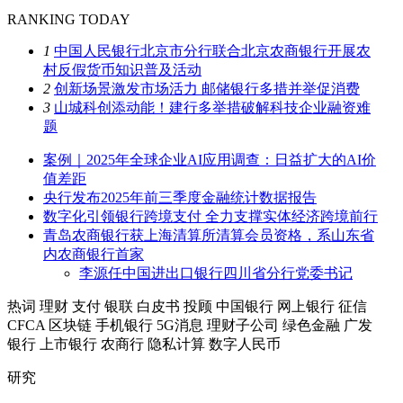
RANKING TODAY
1
中国人民银行北京市分行联合北京农商银行开展农
村反假货币知识普及活动
2
创新场景激发市场活力 邮储银行多措并举促消费
3
山城科创添动能！建行多举措破解科技企业融资难
题
案例｜2025年全球企业AI应用调查：日益扩大的AI价
值差距
央行发布2025年前三季度金融统计数据报告
数字化引领银行跨境支付 全力支撑实体经济跨境前行
青岛农商银行获上海清算所清算会员资格，系山东省
内农商银行首家
李源任中国进出口银行四川省分行党委书记
热词
理财
支付
银联
白皮书
投顾
中国银行
网上银行
征信
CFCA
区块链
手机银行
5G消息
理财子公司
绿色金融
广发
银行
上市银行
农商行
隐私计算
数字人民币
研究