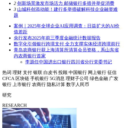
2
创新场景激发市场活力 邮储银行多措并举促消费
3
山城科创添动能！建行多举措破解科技企业融资难
题
案例｜2025年全球企业AI应用调查：日益扩大的AI价
值差距
央行发布2025年前三季度金融统计数据报告
数字化引领银行跨境支付 全力支撑实体经济跨境前行
青岛农商银行获上海清算所清算会员资格，系山东省
内农商银行首家
李源任中国进出口银行四川省分行党委书记
热词
理财
支付
银联
白皮书
投顾
中国银行
网上银行
征信
CFCA
区块链
手机银行
5G消息
理财子公司
绿色金融
广发
银行
上市银行
农商行
隐私计算
数字人民币
研究
RESEARCH