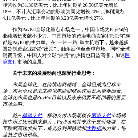
净营收为31.36亿美元，比上年同期的26.50亿美元增长
18%，不计入汇率变动的影响为同比增长20%；净利润为
4.11亿美元，比上年同期的3.23亿美元增长27%。
作为PayPal全球化重点市场之一，中国市场为PayPal的
业绩增长贡献不少力。中国市场的跨境电商卖家和“海淘”族
都是PayPal的生力军。在“一带一路”重大机遇下，越来越多
国货制造企业纷纷“出海”，触角延伸至全球市场。同时全球
消费升级，中国人对全球“尖货”的热情也日益高涨，加速
跨
境支付
市场的发展。
关于未来的发展动向也深受行业思考：
布局全球化。在跨境电商领域，全球已成为目标市
场，布局全球是未来跨境电商能够快速成长的重要因素。
全球化布局也是PayPal目前以及未来仍要不断部署的重要
市场战略。
抢占
移动支付
。移动支付市场规模在
网络支付
市场规
模中所占比例越来越大，PayPal倾其专注于支付领域，在
互联网高速发展下，将充分利用移动和
大数据
的力量，迅
速抢占市场份额。