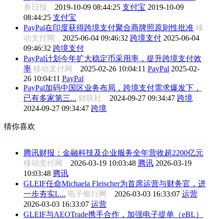
券日报
2019-10-09 08:44:25
支付宝
2019-10-09
08:44:25
支付宝
PayPal在印度获得跨境支付聚合商牌照原则性批准
移
动支付网
2025-06-04 09:46:32
跨境支付
2025-06-04
09:46:32
跨境支付
PayPal计划今年扩大稳定币采用率，提升跨境支付效
率
移动支付网
2025-02-26 10:04:11
PayPal
2025-02-
26 10:04:11
PayPal
PayPal加码中国区业务布局，跨境支付需求爆发下，
已有多家第三...
财联社
2024-09-27 09:34:47
跨境
2024-09-27 09:34:47
跨境
猜你喜欢
腾讯财报：金融科技及企业服务全年营收超2200亿元
移动支付网
2026-03-19 10:03:48
腾讯
2026-03-19
10:03:48
腾讯
GLEIF任命Michaela Fleischer为首席运营与财务官，进
一步夯实L...
电子银行网
2026-03-03 16:33:07
运营
2026-03-03 16:33:07
运营
GLEIF与AEOTrade携手合作，加强电子提单（eBL）