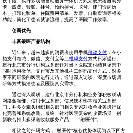
技手段，实行多功能自助服务一体机方式完成患者自助办
卡、缴费、转账、挂号、预约挂号、取号、建门诊病历
本、打印化验单、住院费用清单、发票、自助查询等相关
功能，简化了患者就诊流程，提高了医院工作效率。
创新优先
丰富银医产品结构
近年来，越来越多的消费者使用手机
移动支付
，在小
额支付领域，微信、支付宝等
二维码支付
方式日渐盛行。
建行北京市分行机构业务部针对当下医院支付结算场景中
同时运用微信、支付宝及其他机构二维码支付方式，对多
家不同层级的医院进行走访，通过深入访谈、深度市场调
研等方式摸清患者及医院真实需求。
通过深入调研，建行北京市分行机构业务部积极联动
网络金融部、信用卡业务部、信息技术部等相关业务部
门，并多次牵头组织相关部门相关专家对收单业务进行优
化完善和系统改造。最终，针对医院复杂的收费场景，创
新联合推出多渠道收款服务产品——“融医付”。
相比之前扫码方式，“融医付”核心优势体现为以下四方