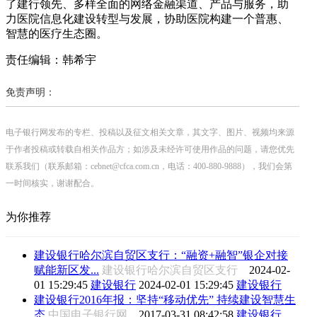
了建行领先、多样全面的网络金融渠道、产品与服务，助
力医院信息化建设转型与发展，协助医院构建一个普惠、
智慧的医疗生态圈。
责任编辑：韩希宇
免责声明：
电子银行网发布的专栏、投稿以及征文相关文章，其文字、图片、视频均来源
于作者投稿或转载自相关作品方；如涉及未经许可使用作品的问题，请您优先
联系我们（联系邮箱：cebnet@cfca.com.cn，电话：400-880-9888），我们会第
一时间核实，谢谢配合。
为你推荐
建设银行哈尔滨自贸区支行：“融资+融智”银企对接
赋能新区发...
建设银行哈尔滨自贸区支行
2024-02-
01 15:29:45
建设银行
2024-02-01 15:29:45
建设银行
建设银行2016年报：坚持“移动优先” 持续建设智慧生
态
中国电子银行网
2017-03-31 08:42:58
建设银行