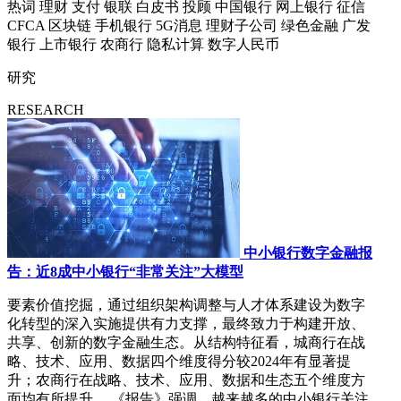
热词
理财
支付
银联
白皮书
投顾
中国银行
网上银行
征信
CFCA
区块链
手机银行
5G消息
理财子公司
绿色金融
广发
银行
上市银行
农商行
隐私计算
数字人民币
研究
RESEARCH
中小银行数字金融报
告：近8成中小银行“非常关注”大模型
要素价值挖掘，通过组织架构调整与人才体系建设为数字
化转型的深入实施提供有力支撑，最终致力于构建开放、
共享、创新的数字金融生态。从结构特征看，城商行在战
略、技术、应用、数据四个维度得分较2024年有显著提
升；农商行在战略、技术、应用、数据和生态五个维度方
面均有所提升。 《报告》强调，越来越多的中小银行关注