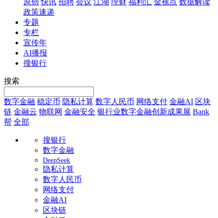
原创
快讯
招聘
会议
江湖
理财
福利汇
金视点
数据解读
政策速递
专题
专栏
宣传年
AI播报
搜银行
搜索
数字金融
稳定币
隐私计算
数字人民币
网络支付
金融AI
区块
链
金融云
物联网
金融安全
银行业数字金融创新成果展
Bank
帮
全部
搜银行
数字金融
DeepSeek
隐私计算
数字人民币
网络支付
金融AI
区块链