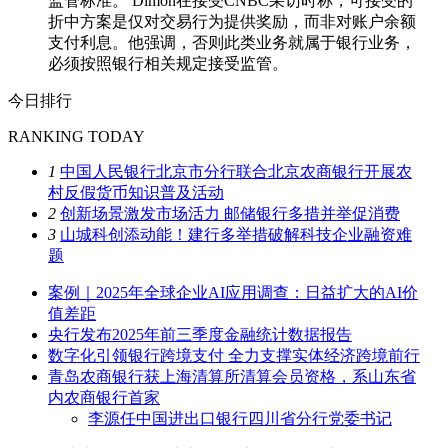
监管标准。 Dimon在接受CNBC采访时称，可接受的
折中方案是仅对交易行为提供奖励，而非对账户余额
支付利息。他强调，否则此类业务就属于银行业务，
必须按照银行相关规定接受监管。
今日排行
RANKING TODAY
1
中国人民银行北京市分行联合北京农商银行开展农
村反假货币知识普及活动
2
创新场景激发市场活力 邮储银行多措并举促消费
3
山城科创添动能！建行多举措破解科技企业融资难
题
案例｜2025年全球企业AI应用调查：日益扩大的AI价
值差距
央行发布2025年前三季度金融统计数据报告
数字化引领银行跨境支付 全力支撑实体经济跨境前行
青岛农商银行获上海清算所清算会员资格，系山东省
内农商银行首家
李源任中国进出口银行四川省分行党委书记