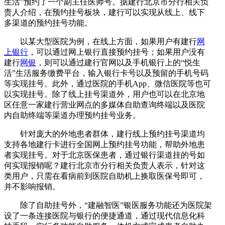
生活”预约了一个副主任医师号。据建行北京市分行相关负
责人介绍，在预约挂号板块，建行可以实现从线上、线下
多渠道的预约挂号功能。
以某大型医院为例，在线上方面，如果用户有建行
网
上银行
，可以通过网上银行直接预约挂号；如果用户没有
建行
网银
，则可以通过建行官网以及手机银行上的“悦生
活”生活服务缴费平台，输入银行卡号以及预留的手机号码
等实现挂号。此外，通过医院的手机App、微信医院等也可
以实现挂号。除了线上挂号渠道外，用户也可以在北京地
区任意一家建行营业网点的多媒体自助查询终端以及医院
内自助终端等渠道办理预约挂号业务。
针对庞大的外地患者群体，建行线上预约挂号渠道均
支持各地建行卡进行全国网上预约挂号功能，帮助外地患
者实现挂号。对于北京医保患者，通过银行渠道挂的号如
何实现报销呢？建行北京市分行相关负责人表示，针对这
类用户，只需在看病前到医院自助机上换取医保号即可，
并不影响报销。
除了自助挂号外，“建融智医”银医服务功能还为医院架
设了一条连接医院与银行的便捷通道，通过现代信息化科