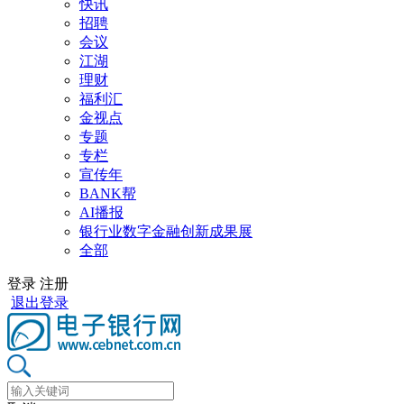
快讯
招聘
会议
江湖
理财
福利汇
金视点
专题
专栏
宣传年
BANK帮
AI播报
银行业数字金融创新成果展
全部
登录
注册
退出登录