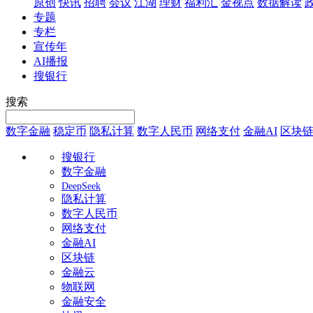
原创
快讯
招聘
会议
江湖
理财
福利汇
金视点
数据解读
专题
专栏
宣传年
AI播报
搜银行
搜索
数字金融
稳定币
隐私计算
数字人民币
网络支付
金融AI
区块
搜银行
数字金融
DeepSeek
隐私计算
数字人民币
网络支付
金融AI
区块链
金融云
物联网
金融安全