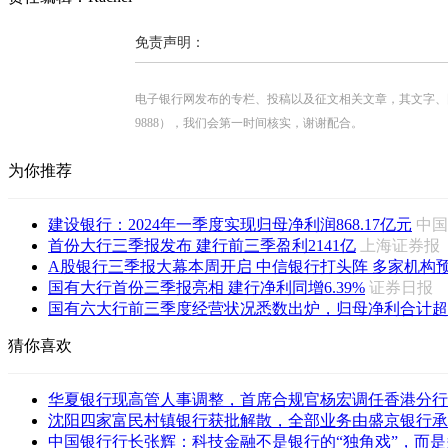
免责声明：
电子银行网发布的专栏、投稿以及征文相关文章，其文字、图片、视
9888），我们会第一时间核实，谢谢配合。
为你推荐
建设银行：2024年一季度实现归母净利润868.17亿元
中
首份大行三季报发布 建行前三季盈利2141亿
上海证券
A股银行三季报大幕本周开启 中信银行打头阵 多家机构预计
国有大行首份三季报亮相 建行净利同增6.39%
证券日
国有六大行前三季度经营状况悉数出炉，归母净利合计超
猜你喜欢
华夏银行现高管人事调整，首席合规官杨宏调任香港分行
沈阳四家富民村镇银行获批解散，全部业务由盛京银行承
中国银行行长张辉：科技金融不是银行的“独角戏”，而是多