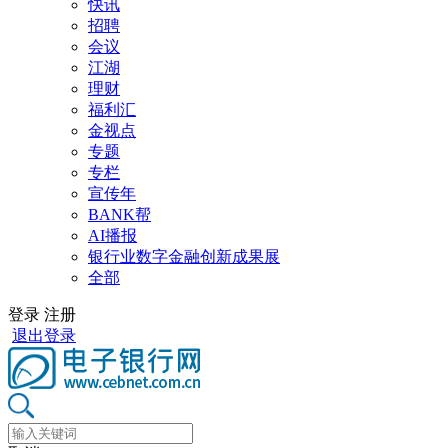
快讯
招聘
会议
江湖
理财
福利汇
金视点
专题
专栏
宣传年
BANK帮
AI播报
银行业数字金融创新成果展
全部
登录
注册
退出登录