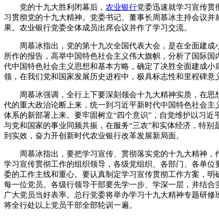
党的十九大胜利闭幕后，
农业银行
党委迅速就学习宣传贯
习贯彻党的十九大精神。党委书记、董事长周慕冰主持会议并
果。农业银行党委全体成员出席会议并作了学习交流。
周慕冰指出，党的第十九次全国代表大会，是在全面建成小
所作的报告，高举中国特色社会主义伟大旗帜，分析了国际国
代中国特色社会主义思想和基本方略，确定了决胜全面建成小
领，在我们党和国家发展历史进程中，极具标志性和里程碑意
周慕冰强调，全行上下要深刻领会十九大精神实质，在思想
代的重大政治论断上来，统一到习近平新时代中国特色社会主
体系的新部署上来。要牢固树立“四个意识”，自觉维护以习
与党和国家的事业同频共振，在服务“三农”和实体经济，特
到实效，奋力开创新时代农业银行改革发展新局面。
周慕冰指出，要把学习宣传、贯彻落实党的十九大精神，作
学习宣传贯彻工作的组织领导，各级党组织、各部门、各单位
委的工作主线和重心。要认真制定学习宣传贯彻工作方案，明
每一位党员。各级行领导干部要先学一步、学深一层，并结合
广大党员当好表率。总行党委将举办学习十九大精神专题研修
将全行处以上党员干部全部轮训一遍。