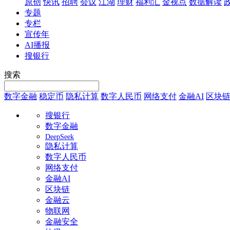
原创
快讯
招聘
会议
江湖
理财
福利汇
金视点
数据解读
专题
专栏
宣传年
AI播报
搜银行
搜索
数字金融
稳定币
隐私计算
数字人民币
网络支付
金融AI
区块
搜银行
数字金融
DeepSeek
隐私计算
数字人民币
网络支付
金融AI
区块链
金融云
物联网
金融安全