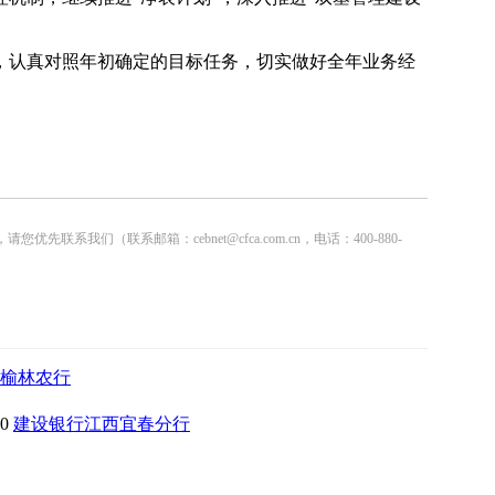
认真对照年初确定的目标任务，切实做好全年业务经
联系邮箱：cebnet@cfca.com.cn，电话：400-880-
榆林农行
10
建设银行江西宜春分行