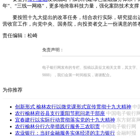
年”、“三线一网格”，更多地倚靠科技力量，强化案防技术支
要按照十九大提出的改革任务，结合农行实际，研究提出进
营收官工作，向党中央、国务院，向投资者交上一份满意的答
责任编辑：松崎
免责声明：
电子银行网发布的专栏、投稿以及征文相关文章，其文字、图片、视
9888），我们会第一时间核实，谢谢配合。
为你推荐
创新形式 榆林农行以微党课形式宣传贯彻十九大精神
中
农行榆林府谷县支行重阳节慰问老干部座
中国电子银
宜春建行以实际行动贯彻落实党的十九大精神
东方财
农行榆林分行六举措践行服务三农职责
中国电子银行
农业银行：当好金融服务实体经济的主力银行
金融时