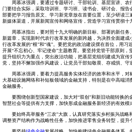
周慕冰强调，要通过专题研讨、干部轮训、基层宣讲、农行
门要结合实际，采取培训班、学习班、读书会、研讨会、报告
部要把学习报告原文、学习新党章放在首要位置，至少研读三
新媒体渠道，开展新闻宣传和网络宣传，营造学习宣传贯彻十
周慕冰指出，要对照十九大明确的新目标、部署的新任务、
新篇章，实现新时代农行改革发展的新跨越，为决胜全面建成
行改革发展的“根”和“魂”。要把党的政治建设摆在首位，用
开展“不忘初心、牢记使命”主题教育。要坚持党管干部原则
提升组织力为重点，突出政治功能，把基层党组织建成为宣传
党，坚持不懈加强作风建设，让党员干部知敬畏、存戒惧、守
周慕冰强调，要着力提高服务实体经济的效率和水平，对标
大基础设施网络和补短板领域的金融支持，特别是在中高端消
金融服务。
要围绕创新型国家建设，加大对“双创”和新旧动能转换的金
智慧社会等提供有力支撑，加快形成金融服务新经济的有效模
要始终高举服务“三农”大旗，认真研究落实乡村振兴战略和
调整资产结构作为战略性任务，加快推进零售业务转型，提升
要坚持
绿色金融
发展战略，加快构建绿色金融服务体系，