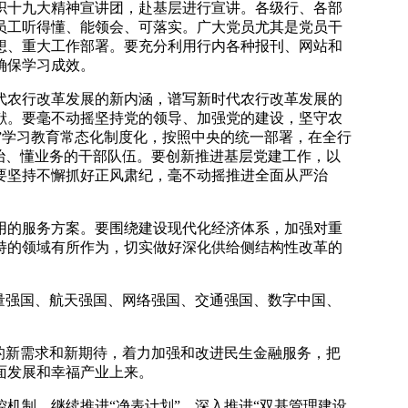
十九大精神宣讲团，赴基层进行宣讲。各级行、各部
员工听得懂、能领会、可落实。广大党员尤其是党员干
想、重大工作部署。要充分利用行内各种报刊、网站和
确保学习成效。
农行改革发展的新内涵，谱写新时代农行改革发展的
献。要毫不动摇坚持党的领导、加强党的建设，坚守农
做”学习教育常态化制度化，按照中央的统一部署，在全行
治、懂业务的干部队伍。要创新推进基层党建工作，以
要坚持不懈抓好正风肃纪，毫不动摇推进全面从严治
的服务方案。要围绕建设现代化经济体系，加强对重
持的领域有所作为，切实做好深化供给侧结构性改革的
量强国、航天强国、网络强国、交通强国、数字中国、
的新需求和新期待，着力加强和改进民生金融服务，把
面发展和幸福产业上来。
机制，继续推进“净表计划”，深入推进“双基管理建设