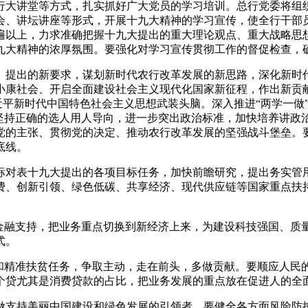
大讲堂等方式，扎实抓好广大党员的学习培训。总行党委将组织
会、讲坛讲座等形式，开展十九大精神的学习宣传，使全行干部
遍以上，力求准确把握十九大提出的重大理论观点、重大战略思
九大精神的浓厚氛围。要强化对学习宣传贯彻工作的督促检查，
提出的新要求，谋划新时代农行改革发展的新思路，深化新时代
小康社会、开启全面建设社会主义现代化国家新征程，作出新贡
习近平新时代中国特色社会主义思想武装头脑。深入推进“两学一
，坚持正确的选人用人导向，进一步突出政治标准，加快培养讲政
党的主张、贯彻党的决定、推动农行改革发展的坚强战斗堡垒。
底线。
对表十九大提出的各项目标任务，加快前瞻研究，提出务实管用
费、创新引领、绿色低碳、共享经济、现代供应链等国家重点扶
融支持，把业务重点切换到新经济上来，为建设科技强国、质
式。
精准扶贫任务，争取主动，走在前头，多做贡献。要顺应人民
个贷尤其是消费贷款的占比，把业务发展的重点放在促进人的全
做支持美丽中国建设和绿色发展的引领者。要健全各方面风险防控