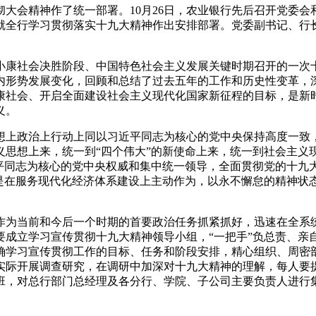
彻大会精神作了统一部署。10月26日，农业银行先后召开党委
就全行学习贯彻落实十九大精神作出安排部署。党委副书记、行
康社会决胜阶段、中国特色社会主义发展关键时期召开的一次十
内形势发展变化，回顾和总结了过去五年的工作和历史性变革，
康社会、开启全面建设社会主义现代化国家新征程的目标，是新
义。
上政治上行动上同以习近平同志为核心的党中央保持高度一致，
义思想上来，统一到“四个伟大”的新使命上来，统一到社会主义
近平同志为核心的党中央权威和集中统一领导，全面贯彻党的十九
别是在服务现代化经济体系建设上主动作为，以永不懈怠的精神状
为当前和今后一个时期的首要政治任务抓紧抓好，迅速在全系统
要成立学习宣传贯彻十九大精神领导小组，“一把手”负总责、亲
确学习宣传贯彻工作的目标、任务和阶段安排，精心组织、周密
实际开展调查研究，在调研中加深对十九大精神的理解，每人要
班，对总行部门总经理及各分行、学院、子公司主要负责人进行